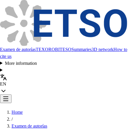
Examen de autorías
TEXORO
BITESO
Summaries
3D network
How to
cite us
More information
EN
Home
/
Examen de autorías