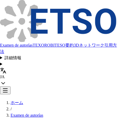
Examen de autorías
TEXORO
BITESO
要約
3Dネットワーク
引用方
法
詳細情報
JA
ホーム
/
Examen de autorías