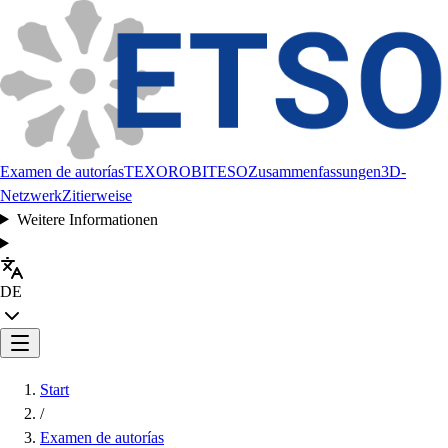
Examen de autorías
TEXORO
BITESO
Zusammenfassungen
3D-
Netzwerk
Zitierweise
Weitere Informationen
DE
Start
/
Examen de autorías