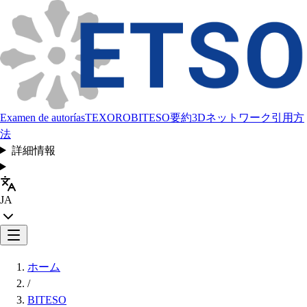
Examen de autorías
TEXORO
BITESO
要約
3Dネットワーク
引用方
法
詳細情報
JA
ホーム
/
BITESO