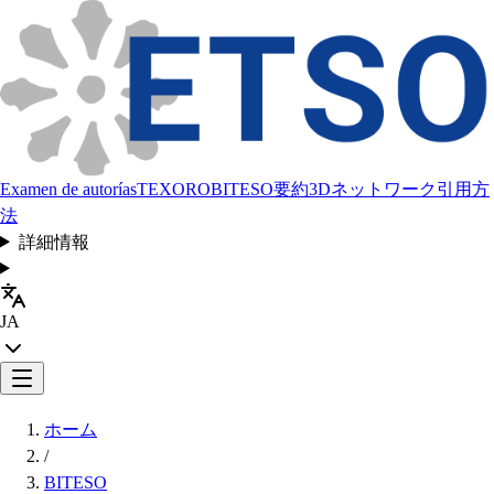
Examen de autorías
TEXORO
BITESO
要約
3Dネットワーク
引用方
法
詳細情報
JA
ホーム
/
BITESO