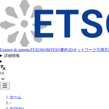
Examen de autorías
TEXORO
BITESO
要約
3Dネットワーク
引用方
詳細情報
JA
ホーム
/
BITESO