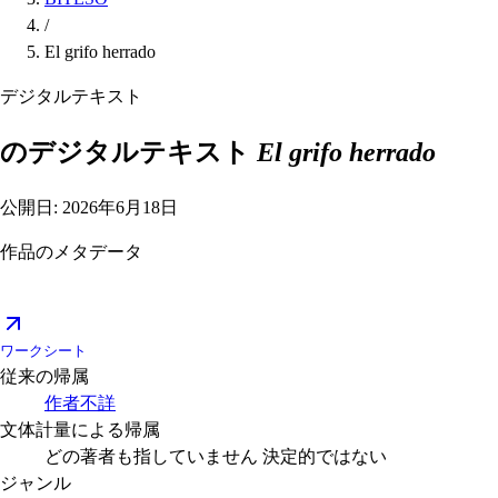
/
El grifo herrado
デジタルテキスト
のデジタルテキスト
El grifo herrado
公開日: 2026年6月18日
作品のメタデータ
ワークシート
従来の帰属
作者不詳
文体計量による帰属
どの著者も指していません
決定的ではない
ジャンル