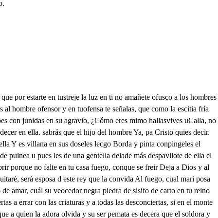
o.
amos su amor porque es sin intercadencias conserva aquesa belleza porque al alba tu adorado venga todo nociado el oro de su cabeza, y como el cábrito tierno por los peñascos se eleve, aunque por montes de nieve en el rigor del invierno, que tras del rico calpado con que pisaras estrellas siguiendo tus plantas bellas verás venir a tu amado, y que me manda hacer porque limpia con el coma en tus ojos de paloma por rorte le has de tener y para que más adviertas Potencias mías Escuchad mis alegrías por mis ventanas habiertas tu sacro y divino esposo vino a casarse contigo de los reinos soberanos donde es príncipe infinto, halló so aldea del mundo llena decardos y espinos primiras quedio la culpa a su minotauro trifo labrola sudando sangre con quedio de oro los liros cuyas flores envidiarn sus divinos para nimplos, porque el monte de su luz brota siete arroyos limpios y en el cogen vino ipan los que se llaman sus hijos Adjudícote esta vienta porque cóndote tan rico alimentarte pudieses cuál esposa de Dios mismo, hijo una casa de campo sobre aqueste monte olimpo para que vivas con él guardada como en Castillo, Adonde tu vina labres con divinos ejercicios porque quien no labra en ella la vida traia peligro que quiere que admite al cielo ver susalomón divino que contigo se desposta pues con tal gracia te hizo, y tú misma dirás dél que sus ojos enfendidos son cuál el vino oloroso conficionado en jacintos serás la doncella enmas que en las cumbres de este risco retumbres más que la estrella Adñadna, ni calisto? Mas un monstruo te pretende soberbio, feroz, altivo que llaman el rifo herrado mora por ti Ya lo miro potencias mías su vamos a este monte Ya suvimos tras la consideración que nos tiene suspendidos cantanante M El alma hermosa labra la vida Tendrá la comida del cielo graciosa, aeale le en el monte de la enoz se sube repara el daño para que contra mi engaño no le pueda faltar luz que es olimpo inacesible donde mi niebla no alcanza mas no le falta esperanza a mi valor invencible, porque a vista de los muros de la contideración la batira la ocasión que no están de ella seguros. Pues a David que miraba divertido dejociego del agria le higo fuero. con que el pecho le abrasaba de las poderosas manos de Dios melos ha de hurtar si a la ocasión deja entrar en sus pensamientos vanos, los ladrones te he juntado para que hagan el rovo que andas luzbel como lovo tras del polvo delganado, Aquí traigo esta gitana que se llama la ocasión y es la madre del ladrón tú medarás puerta llana Sí que soy ladrón de casa dentro vivo en ella estoy la carne del alma soy y la ocasión de su brasa Abrete la puerta al viño. si en ella yo entraré el pie con la casa me algaré y abrasaré su edificio, a la sierra de mis males monte que toca en los cielos donde siete mongiuelos brotan llamas infernales me traed esta doncella por quien un atna estoy hecho pues mi honor y mi provecho se lo ha dado Dios a ella. la corona de mis vienes A matistes soberanos le labra Dios con sus manos entra la malina y la ocasión de mujer y la tiventud conta quero verde y plumas laego para coronar sus sienes mas si salgo con mi empres y entraré en mi monardhía convertiré su alegría en mi llanto que nocesta que te ha hecho el alma mesdos pues porque tan mal la quies sólo porque de Dioses dretrato y su prenda amada, porque