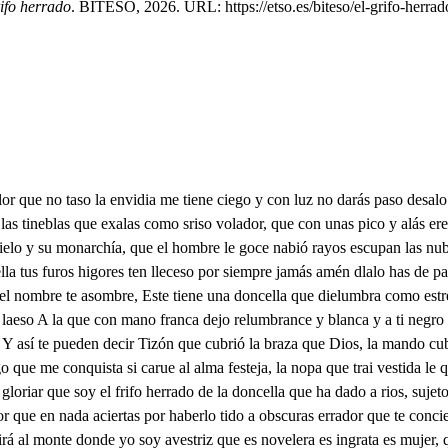
rifo herrado
. BITESO, 2026. URL: https://etso.es/biteso/el-grifo-herrad
n. cuando sigue la razón y entre sus brazos descansa vol entendimiento túeres espejo que desengañas dellen de y yo quien mueve sus ojos vante tental Alma muy dijam de blanco yelente dimiento de hanía y la memoria yla voluntad conta queros de baroso cual despertador del alma y para que no te olvides de canilto y de las galas que en el tálamo te dio mi memoria entre si abras todos tres somos distintos deralo y todos somos un mapa de la esencia de Dios frino que es una y en tres se aparta y cuando está nuestra unión con la razón añidada ln casa del albedrío se vuelve cielo de casa. pero dejando esto ajirte Alma hermosa loyana que alegre se fue tu esposo viendo en ti belleza tanta en tus ojos de paloma pereso los trayos del alba. dllono que sois vos entendimiento en cuya luz tras del tuya que mientras vos tenéis ojos pisarán flores mis plantas Y te diré yo que entre ellas ¡Ay áspid, que te amenaza Yo, que por dejarte limpia cual diamante telabra con la sangre de sus venas mientras vives en su gracia Potencias mías la paz es centro donde descansan mis pasiones y con ella no hay pasiones que me batan Recógete alma. del lono que música al valle baja de la montaña del cielo serán de tu esposo cartas, Al monte de luz sirve a veloz paso porque allino vuela el grifo herrado. huye de las fuentes de Narciso vanas porque son espejos con que el mundo engaña sube, tras mí al monte con mi cruz te aguardo porque allí no vuela el trifo herrado. este auno es celestial. menialerta alma vol alma despierta, Con mi cielos te concierta enti camina a compas igual ¡O mi consideración, Cómo vienes muy gozosa de ver que estás más hermosa que los cedros desión Gracias, a mi esposo doy, sale la consideración conborquero a tornasola o y sacará una con los pasos de la pasión acompañada de an yeles y música ablástele. Sí, por lay pues de la boca del Rey uno de los grandes soy. cuando más veloz que el viento parto a llevar tu embajada cuál de los llave doradas entró y salgo en su aposento trepo, convuelo profundo inacesibles escalas porque son de oro mis alas libres del peso del munto. llegó al centro donde estás, que es donde mi esposo habita consideración bendita Alegres nuevas me das, que de mí tiene memoria Sunectar santo mececa icuál fénix me pemieva la memoria de su gloria, dentro de ella considero que en carne pasible quiso darle al hombre, paraíso tomando él este madero, donde crucificado vendido, esclavo por él le quitó el ierro cruel y le puso en su costado cómo quies alma dichosa que no esté tu esposo en ti si tu memoria por mí dentro de Cristo reposa, de su santa inteligencia jamás aparto mis labios haciendo discursos sabios que es la verdadera ciencia cristus, comienza el ringlón de mi entendimiento luz en el libro de esta cruz de cristo y de su pasión Aquí puedes estudiar que es ciencia divina y grave porque es solo quien bien sabe el que se sabe salvar. de hay sacarás dechado de amar que es voluntad mía amándole noche y día por lo mucho que te ha amado, Si oAdán un hueso soyo para formar a su esposa de materia más costosa tu esposo a ti te formo Pues el adán soberano porque quilates con él sacó tu materia de él entre rigor inhumano su carne en quien estribas quiriendo a ti parecer viva te lada a comer porque eternamente uivas En él viven mis potencias consi lllono cors y le timen confervor no le pag