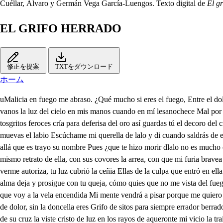
Cuéllar, Álvaro y Germán Vega García-Luengos. Texto digital de
El g
EL GRIFO HERRADO
修正を提案
TXTをダウンロード
ホーム
uMalicia en fuego me abraso. ¿Qué mucho si eres el fuego, Entre el dolor que no taso la envidia me tiene ciego y con luz no darás paso desalo que por estarte en tustreje la luz en ti no amañete ofusco a los hombres vanos la luz del cielo en mis manos cuando en mí lesanochece Mal por las tineblas que exalas como sriso volador, que con unas pico y alás eres al hombre ofensor y en tuofensa te señalas, que como la escitia fría tosgritos feroces cría para deferisa del oro así guardas tú el decoro del cielo y su monarchía, que el hombre le goce nabió rayos escupan las nubes con junidas en su agravio, ¿Cómo eres mimo hallasvives uCalla, no muevas el labio Escúchame mi querella de lalo y di cuando saldrás de ella tus furos higores ten lleceso por siempre jamás amén dlalo has de padecer en ella. sabrás que el hijo del hombre Ya, pa Cristo quies decir. allá que es trayo su nombre Pues ¿que te hizo morir dlalo no es mucho el nombre te asombre, Este tiene una doncella que dielumbra como estrella Y es villana en sus doseles lecgo Borda y pinta conpingeles el mismo retrato de ella, con sus covores la arrea, con que mi furia bravea laeso A la que con mano franca dejo relumbrance y blanca y a ti negro de puinea u pues les de una gentella delade más despavilote de ella el verme autoriza, tu luz cubrió la ceñia Ellas de la culpa que entró en ella Y así te pueden decir Tizón que cubrió la braza que Dios, la mando cubrir porque no falte en tu casa fuego, conque se freir Deja a Dios y al alma deja y prosigue con tu queja, cómo quies que no me vista del fuego que me conquista si carue al alma festeja, la nopa que trai vestida le quitaré, será esposa d este rey que la convida Al fuego, cual mari posa que voy a la vela encendida Mi mente vendrá a pisar porque me quiero gloriar que soy el frifo herrado de la doncella que ha dado a rios, sujeto de amar, cuál su veocedor negra piedra de sisifo de carto en tu reino de dolor, sin la doncella eres Grifo de sitos para siempre errador berrador que en nada aciertas por haberlo tido a obscuras errador que te conciertas a errar con las criaturas y a todas las desconciertas, si en el monte de su cruz la viste cristo de luz en los rayos de aqueronte mi vicio la trairá al monte donde yo soy avestriz que es novelera es ingrata es mujer, que a quien la adora olvida y su ser pemata es decera que el soldora y por horas se retrata es vela que el aire mueve Vidrópica que se bebe el mar que apetece el mar camaleón en bascar viento que su gusto pruebe Estarandro que supiel a cualquier color se arroja libro que lo escrito en él queda en blanco si semoja la memoria que hace en él aqueesta es la incginación de esta dama en conclusión la memoria de su esposto borrallo, y será forcoso que ponga en mí su afición Vamos sígueme o maldito industroso cazador, Borrarle del bien infiento Sí que eres el borraor de cualquiera bien escrito Memoria mía mi entendimiendo. mi reina mi volintad Señora mía, ¿Qué me quieres que me mandas esclavo soy de tu esposo como tal sirvo en tu casa sujeto estoy a tu gusto con mi voluntad esclava que esto al príncipe le debo por lo mucho que te ama en cuyo fuego de amor vivo cuál la salamandría aunque cual príncipe elemo medio esenciones idalgas para que elija mi gusto y el de su amor me arrebata mucho voluntad te levo. delleno es la vobuntad muy sabía dente