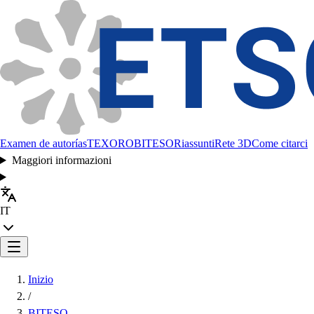
Examen de autorías
TEXORO
BITESO
Riassunti
Rete 3D
Come citarci
Maggiori informazioni
IT
Inizio
/
BITESO