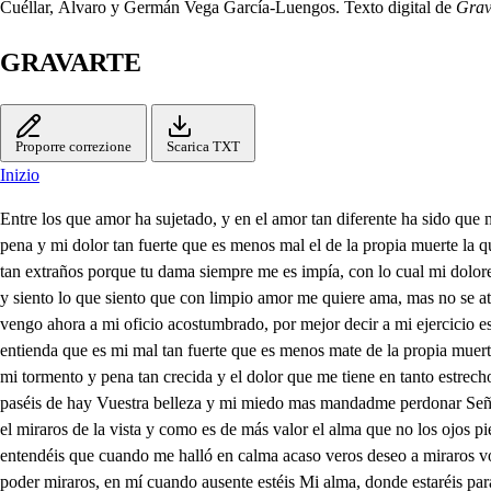
Cuéllar, Álvaro y Germán Vega García-Luengos. Texto digital de
Grav
GRAVARTE
Proporre correzione
Scarica TXT
Inizio
Entre los que amor ha sujetado, y en el amor tan diferente ha sido que me hizo dichoso y desdichado aun estremo y otro me ha traído soy dichoso en estar bien empleado desdichado en no ser favorecido y así es mi pena y mi dolor tan fuerte que es menos mal el de la propia muerte la que amo una dama bien dos años con esperanza uno y otro día, diese fortuna fin a tantos daños trocando mi dolor en alegría pero crecen dolores tan extraños porque tu dama siempre me es impía, con lo cual mi dolores de tal suerte que es menos mal el de la propia muerte pero pasó este mal y este tormento confiado siempre en aquesta dama por quien peno, y siento lo que siento que con limpio amor me quiere ama, mas no se atreve a darme algún contento con el temor de la limpieza y fama, y así el mal que paso, ya me advierte que es menos males de la propia muerte vengo ahora a mi oficio acostumbrado, por mejor decir a mi ejercicio estando como firme enamorado con propia voluntad a su servicio dándole de mis penas y cuidado claras señales y bastante indicio porque entienda que es mi mal tan fuerte que es menos mate de la propia muerte a ver tanto de mi fue perseguida, y tanto le movió su tierno pecho Verguan amargas, y tan querida de mí con los servicios que la hecho que a mi tormento y pena tan crecida y el dolor que me tiene en tanto estrecho dar fin, porque mi vida advierte que es menos mal el de la propia muerte entra llana Pase adelante. No puedo Y quién lo estorba, que no paséis de hay Vuestra belleza y mi miedo mas mandadme perdonar Señora, pues que ofenderos fue el atreverme a quereros, más quedo de esta conquista de culpa aunque estoy en calma que el quereros es del alma el miraros de la vista y como es de más valor el alma que no los ojos pierdo en veros los despojos que gano en mi mucho amor erto, mucho me queréis Si es así, como decís Más será, si lo sentis cómo de mí lo entendéis que cuando me halló en calma acaso veros deseo a miraros voy, y creo, desde el corazón al alma que para bien contemplaros de los ojos de os tenía el alma, señora mía, de término de miraros, y esto por poder miraros, en mí cuando ausente estéis Mi alma, donde estaréis para jamás olvidaros, con todo aqueso yo siento que lo que decís, señor, no nace tanto de amor como de algún cumplimiento Señora, si aquesto fuera cumplimiento y pasatiempo no pasara tanto tiempo Yo por vos, pena tan fiera Pero lo que gloria mía, ser fingido da a entender es como estar mi querer con amor de solo un día de aquesto sólo me temo, El temor es desvarío, porque él vuestro amor y el mío son iguales en extremos y tened por llano y cierto que desde el punto primero Qué abismo y quiero aunque os ha sido encubierto Y pues ahora el honor y nobleza hace, que fuerza tuvo hasta aque más fuerza en mí el temor de mi honor sabed que sois tan querida de mí que ya me sublimo en sólo decir que estimo o tanto, señora vos, no os mostréis tan desdeñosa, pues para ser piadosa tan hermosa os hizo Dios y seréis allá en el cielo aunque este junto a la luna mas bella sin duda alguna que mis veces en el suelo y mis ojos de consuelo sienten mi mal infinito pues cuando de vos los quito quita los ojos del cielo por Júpiter mi Dios que de toda cualquier cosa llos quitaré más preciosa para ponellos en vos, Y pues vuestra perfección en el mundo sin par, no tengáis en nada dar a mi am