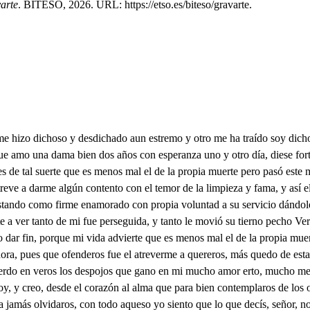
arte
. BITESO, 2026. URL: https://etso.es/biteso/gravarte.
or el galardón, tiene tal fuerza el amor en mí que manda que os dé, el premio que era fe merece dulce, señor, mas con que me déis la mano de que mi esposo seréis ré cuánto me mandéis mi bien alto y soberano Veis aquí la mano indina Justo será que temáis, pues ahora a tocar vais a la que veis que es divina señora la mano os doy Pues que vos la habéis pedido que seré vuestro marido. aunque de ello indino soy Yo os doy la mano, señor, porque estoy muy confiada, que con vos será estimada mas mi honra y me honor Pues con esto, mi señora tando voy a concertar, irémonos a embarcar, antes que se pasa un hora, y con tanto queda a Dios muy dulce he querido mío, el mismo vaya contigo y amparé siempre a los dos alegre estoy gozosa, mi pensamiento es dichoso pues y agravarte es mi esposo Y yo también soy su esposa la palabra le di dello y él la mano y femedio y amor fue quien lo ordeno y ha sido tercero dello Yo me vos ha de rezar porque viniendo en un punto Mi esposo me iré a embarcar, que aunque desto no doy prueba de mí ser y de mi honor Disculparme el amor Pues él es el que me lleva agravarte y rico su criado rico, si está obligado el que es amigo leal a sentir el bien o mal, de su amigo en igual grado, será justo que conmigo sientas mi bien y contento que dentro del alma siento como vasallo y amigo Señor graviarte no espero mas para que yo lo sienta sino que me des la cuenta de lo que es por entero porque prometo a fe que si me lo descubrieres el malo bien que sintieres, Yo por mío lo tendré, Latina, amigo a quién quiero llamó con tan gran querer Pues no te eso encarecer pues sabes mi amor sincero, a olvidado su dureza, dando el paso a mi afición midiendo la condición con su hermosura y belleza ahora me aprometido que de su casa saldría conmigo y más que se iría donde yo fuese servido Así, caro amigo mío, porque este mi bien más cierto quiero que llegues al puerto y conciertes un navío, en el cual nos embarquemos los tres y luego al momento Alcemos velas al viento aca tiento caminemos, Si en esto te doy contento tan obligado te soy, que hacer lo que mandas voy, tan ligero como el viento sorio y queda graviarte, pues quedó aguardando la figura de aquella fue en natura erede, y parece al luminoso sol que resplandece por queda tanta luz a los mortales Y más quedan los dioses inmortales merezco lo que me prometido Lucina si me ha puesto en olvido vuestra palabra nunca será vana. porque es Dios a no mujer humana asomase a una ventana luna luna quién es Quién sin vos no es nada, rava y quién es algo con veros y quién si no es el quereros, todo lo demás le enfada, Bajad, ya que es cosa fea, que de tan altos despojos gocen los indinos ojos sino el alma que os desea Salid, señora de impía, no deis ahora la muestra Yo iré porque el alma vuestra goce lo que aquesta mía, Mas ¿qué es lo que he de hacer grava, sacarme de tal penar, como es el desesperar Pues está en vuestro querer Acabad, tal bien de darme es cierto que soy quien os puede dar algún bien Sí, señora, y remediarme, mas mi alma si queréis cumplir la palabra y fe que me distes para que tanto tiempo os detenéis por tanto salí veréis fina mi pena crecida si no hallaréisme sin vida podrá ser cuando acordéis Salid, pues mostráis amarme, que si un momento tardáis podrá ser cuando volváis, al remediarme llorarme, Señor, pone en oluido, Eso que tan vue