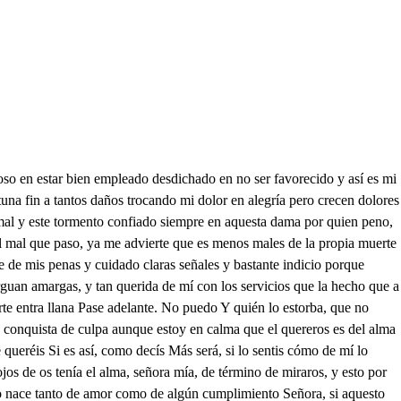
stra soy, que luego al momento voy, a cumplir lo prometido pues mis deseos cumplidos daba soy mi intento amoroso, podré llamarme dichoso más que cuántos son nacidos mi bien y gloria y vengo Yo con veros tal me veo que tan grande bien no creo señora mía que tengo Mas porque cosa ninguna sientan vamos que me atrevo a decir que, pues os llevó que no temo a la fortuna los trances de fortuna variable, si se cotejan con los de cupido son menos y fortuna tan estable, que este de amor loco y perdido aun punto me ha traído miserable, que yo mismo me veo tan oprimido, que la lealtad y fe, me hace que tuerza, y el propio parecer traidor me esfuerza pasó mi alma con su flecha agrada de tal suerte quiso la entregase a Lucina a quien ya la tengo dada, y que por causa de ella así penas Ella es de mi querida y tan amada que si por dicha a la sola topase entiendo no haria cosa poca, contemplarla con alma ojos y boca, Bien sé que de gravarte soy amado y de otra parte de valor tan poco que no podré por firme enamorado alcanzar esta impresa que ahora toco, pero con todo estoy determinado a ser traidor que amor me tiene loco, Un piloto, mi amigo es el que viene tratarlo con él mucho me conviene Aguardadme en el batel, que luego quiero tornarme, para poder embarcarme, aguardando quedó en él señor le ocaso. Amigo, a quién vienes a buscar cerlo solo a ti para tratar cierto negocio contigo tú sabrás que un caballero a quien sirvo de criado una dama enamorado Está que en el alma quiero el me mando que viniese aquí al punto y que buscase, un navio en que pasase, atento si viento hubiese, porque yo y él, y la dama amo, según os lo digo pero entiende caro amigo que me abraso en viva llama si es que no tienes fletado. tu nacio Dilo luego porque ha de ser remediado por ti mi amoroso fuego pues somos amigos demos horden, pues amor me inflama, que yo quedé con la dama y al caballero matemos, Tiénesme tan obligado carísimo amigo cierto en haberme descubierto tu grave pena y cuidado según que te amo y quiero cuál dices al caballero y ha de ser de aquesta suerte que en mi navio os llevaré, y estando dentro en la mar sin que se pueda escapar la muerte allí le daré, y así te podrás quedar con la dama eso conviene mas el caballero viene y ella cumplenos callar alargad el tardo paso que no es larga la jornada ya dichadas cansada, del temor no hagáis caso, que en un pecho enamorado parece mal el temor si el andar no da dolor a vuestro pie delicado porque con tanta afición os quiero si me queréis queado vos ponéis los pies pongo yo mi corazón Ya, señor, he concertado lando embarcate luego que la mar está en sosiego y el tiempo manso y templado Con esto contento voy, en barquémonos mi bien Pues embarcaos vos también que luego al momento voy, Vanse y queda el piloto solo Quién me vido no aun ahora libre contento y quieto, y quien cautivo y sujeto, me ve del amor ahora Quién ha tenido valor de sufrir en la importuna dar mil golpes de Fortuna no sufrir uno de amor y para dar a entender lo que digo, y aclararme, ha venido a sujetarme, a tal punto una mujer aquesta es la dama bella de quien está enamorado ya concertado dar muerte alamo por ella En fin, yo la quiero amo, puesto con mi brazo fuerte dórico darle la muerte después de muerto su amo, y pues el a su señor quiere ser facineroso, a un tra