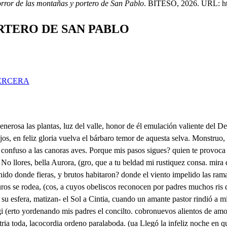
orror de las montañas y portero de San Pablo
. BITESO, 2026. URL: http
RTERO DE SAN PABLO
ERCERA
 corre, vuela, y contenta balando su dulce libertad va celebrando? No has visto un arroyuelo, que con plantas de hielo huye de la montaña, y se esconde entre juncia; y espadaña, y por no hacer ruido sin temores, se deja deslizar entre las flores, haciendo una represa, tal vez, como que vuelve la cabeza, y luego baja, y decendiendo a un valle en que para contalle muchas aves le aguardan, se dilata. vertiendo perlas, y sembrando plata? Pues yo en mi atrevimiento y alboro- fui oveja, arroyo, pájaro brioso, (to, salté a la sierra, vite en ese monte, pirámide inmortal de este Horizonte, huy de tu presencia; seguísteme con ímpetu, y violencia: monstruo te presumí, mas yaqueveo lo contrario, deseo saber, que estrella, o hado en esta soledad te ha desterrado? dímelo, y después bárbaro piadoso, soberbio, humilde, fiero generoso, cruel, benigno, ingrato, blando, o fuer me concede la vida, o da la muerte. (te Sabrás, hermosa zagala, milagro opuesto a la Alteza de los fulgores de Febo, de la luz de las estrellas. Qué saliendo un Labrador de aquella rústica aldea que descubren esos montes; y con racimos de perlas, y música cristalina, opacosas fuentes riegan, fatigando el bosque, a dar en las amenas florestas, si esmeraldas a sus cabras, diamantes a sus ovejas. En un risco hijo de un monte tan eminente, que besa del oráculo de Delfos las rubicundas madejas, vio llorando tiernamente, revuelto entre sangre, y hierbas, recién nacido un infante, que soy yo, con mil ternezas, y lastimosos halagos, me llevó al fin a su aldea, patria donde me he criado, sin conocer en la tierra mas parientes que unos montes, ni más padres que unas selvas. Apenas cumplí tres lustros, cuando a una aldeana bella rendí el alma, acción debida, porque Diana con Celia, ni compite presunciones, ni presume competencias. Un Príncipe, dueño altivo de esta comarca a la sierra, salió a cazar una tarde, y siguiendo en la maleza del monte un corzo ligero, vio en la corriente risueña de una fuentecilla alegre, durmiendo a Celia discreta orro en la elección del lugar, porque como abrasa, y quema las almas, se acercó al agua, porque templarse pudieran en ella incendios, causados de su celestial belleza. Viola el Príncipe (ay de mí!) viola, enamorose de ella, hablola amante, y perdido, y correspondiole Celia. Busque ocasión para dar venganza a tantas ofensas prudentemente, aunque es mucho tener celos, y prudencia. Y saliendo cierto día al campo, sobre Turquescas, alfombras, a quien matices dio el Abril, si el Alba perlas, vi hablando los dos amantes, y al punto de la primera estocada, di la muerte al traidor Príncipe, y Celia cayó difunta en mis brazos, tanto, que la Primavera vio azucenas sus claveles, y sus jazmines violetas. Volvió del desmayo, y luego con aquesta daga misma le di treinta puñaladas, que para matarle, media bastaba, paso adelante, que aquesto es nada: suspensa la imaginación, temiendo el peligro con certeza, me ausenté a Toledo, y antes de llegar nueve, o diez leguas, está un lugar donde había una boda, cuya fiesta, ni saraos autorizan, ni epitalamios celebran sino rústicas zampoñas, n Pabio. y pastoriles avenas. Era la novia bonita, acerqueme junto a ella al disimulo, y el novio con evidentes sospechas de mi osadía, celoso, alborotando la fiesta, sacó a muy pocas palabras la espada, y más de cincuenta de los labradores, unos con dardos, con escopetas, otros, y con alabardas, y muchos de ellos con piedras me envistieron, resístiles,