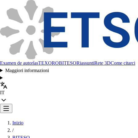
Examen de autorías
TEXORO
BITESO
Riassunti
Rete 3D
Come citarci
Maggiori informazioni
IT
Inizio
/
BITESO