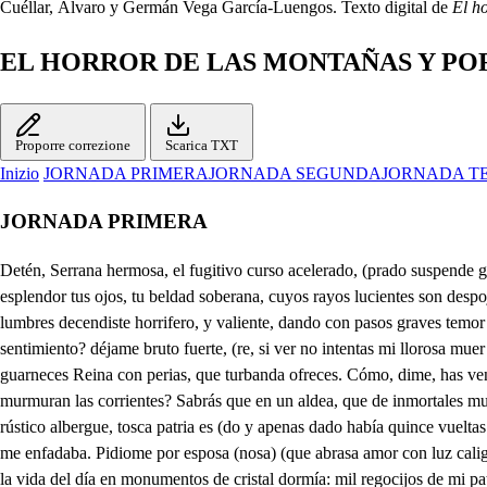
Cuéllar, Álvaro y Germán Vega García-Luengos. Texto digital de
El h
EL HORROR DE LAS MONTAÑAS Y PO
Proporre correzione
Scarica TXT
Inizio
JORNADA PRIMERA
JORNADA SEGUNDA
JORNADA T
JORNADA PRIMERA
Detén, Serrana hermosa, el fugitivo curso acelerado, (prado suspende generosa las plantas, luz del valle, honor de él emulación valiente del Delfico, Planeta refulgente. No permitas, Serrana, que desocupe el esplendor tus ojos, tu beldad soberana, cuyos rayos lucientes son despojos, en feliz gloria vuelva el bárbaro temor de aquesta selva. Monstruo, que de las cumbres que ese monte coronan eminentes, entre fulgidas lumbres decendiste horrifero, y valiente, dando con pasos graves temor confuso a las canoras aves. Porque mis pasos sigues? quien te provoca atán extraño intento una mujer persigues, prodiga de temor, y sentimiento? déjame bruto fuerte, (re, si ver no intentas mi llorosa muer No llores, bella Aurora, (gro, que a tu beldad mi rustiquez consa. mira que el Orbe ignora, tan oculto prodigio, tal milagro, pues siendo Sol guarneces Reina con perias, que turbanda ofreces. Cómo, dime, has venido donde fieras, y brutos habitaron? donde el viento impelido las ramas destroncó, que se enojaró? y donde de las fuentes con ronco so murmuran las corrientes? Sabrás que en un aldea, que de inmortales muros se rodea, (cos, a cuyos obeliscos reconocen por padres muchos ris de cuya amenidad Eliseos prados, o son originales, o traslados, (mia, rústico albergue, tosca patria es (do y apenas dado había quince vueltas su esfera, matizan- el Sol a Cintia, cuando un amante pastor rindió a mis ojos el alma por despojos; mas tanto me cansaba, que solo de mirarle me enfadaba. Pidiome por esposa (nosa) (que abrasa amor con luz caligi (erto yordenando mis padres el concilto. cobronuevos alientos de amor muer Despósose conmigo cierta noche, que ausente el bello coche de la vida del día en monumentos de cristal dormía: mil regocijos de mi patria toda, lacocordia ordeno paralaboda. (ua Llegó la infeliz noche en que intenta gozar los triunfos que el amor ledaba y en que yo pretendía o de San P romper la sujeción que me oprimia, cuando que dando (ay cielos los sentidos en elevación dulce suspendidos, con muerta diligencia derrama la prudencia, la razón desperdicia, y mortales estampas acaricia. Mas yo entoces con riesgo conocido, con despecho bizarro, si atrevido, salgo del aposento, recogida lavoz, torpe el aliento, con paso desairado; con desaire alentado, con aliento medroso, y con miedo animoso, émula en el despeño de Faetonte, dejo mi casa, huyo, y llego al monte. No has visto un pajarillo enamorado que atento a su cuidado, y preso de una jaula en los rigores, al son de contrapuntos, y primores, romper procura la prisión penosa, y con las alas osa ensayar libertades, y con el pico quebrantar crueldades, y descuido piadoso del dueño, ocasionando su alborozo, por darle decomer, suelta un palillo, y alegre el pajarillo la prisión desocupa, el vuelo esgrime, y otro sitio ocupa, y a las sonantes aves, su libertad les dice en tonos graves? No has visto alguna oveja, que el valle mide, y el rebaño deja, tan mansa, tan humilde, tan hermosa, tan galante, y briosa; y tan toda de nieve, que con la vista, quien la ve la bebe: y boraz animal, hambriento lobo, viendo a la vista el robo no malograr procura el plato que le trincha su ventura, envístele veloz con tiranía, ella se rinde, y cuando ya quería dividirla en pedazos (brazos, con corbos dientes, con membrudos cuando ya el fiero golpe le tiraba, lastimoso un pastor que la miraba; por las peñas deciende, y su creel ejecución suspende, y la triste ovejuela ya libre, salta, huye,