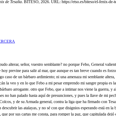
nix de Tesalia
. BITESO, 2026. URL: https://etso.es/biteso/el-fenix-de-te
ERCERA
quedar solo con ella siendo el caso de importancia; No, Diava, que no puede embarázar una hermana, y más como vos, que siempre os veo tan retirada, ya mis leyes tan sujeta, que ni os altera, n e novedad este accidente, que nuestro Reino amenaza. Vuélvete a mi cuarto, Astrea, y tú, Florilla. . Que haya de acompañar día, y noche a Fénix sin que me valga si quiera oír un secreto! soy chismosa, y esto basta; y tales cosas no deben fiarse de las criadas. Ha llegado a tunoticia, Fénix, que licencia aguarda Febo para hablar conmigo? Bien sé que las paces trata de su Rey con Vuestra Alteza, de que ya vengo informada. Mas pretende, que tú seas, como primera en mi casa, quien las acete, y las firme. Y no es esa circunstancia para negarle, pues yo soy también interesada en la paz de aqueste Reino, Y podrás tu ver la cara de quien antes de firmarse comienza por amenazas? No bastó haberse valido en la primera batalla, de que salí victorioso, de Naciones tan extrañas, de que aún tengo prisioneros, sin pedir hoy libre entrada en mi Palacio, y lograr quizá lo que teme el alma? Esto es lo que yo temía, ha cielos! ya me espantaba que con gusto de mi padre sus deseos se lograran. Qué respondes? Que si hoy Febo pelas paces jurad no solo no me ha de ver, mas diré que su palabra no es de noble, ni aún de amante, pues cuando ruega amenaza. No lo trates de esa suerte, que viene de estirpe clara (si bien sus padres ignoro) que así lo dice la fama, y el Rey de Coscos lo muestra en los puestos que hoy le encarga. No es noble quien lo que más desea, olvida sin causa. Según lo que me ha gontado, Fénix, mucho se declara, y cauteloso mi padre dice mucho en lo que calla. Siempre le tuve por cuerdo, pero dicen que hoy se alaba. de que llegó a merecer los favores de una dama, y esta es la ocasión sin duda. de volver hoy a Tesalia. No le tengo por tan vano, si esos favores alcanza, que no trate de encubrillos. Mal disimala quien ama. . pues a imposibles aspira El Prino pe mí señor aguarda en esa resala vuestra licencia. A mal tiempo llegó, que ya Fénixdaba muestras del oculto fuego en que al parecer se abrasa. Entre el Príncipe de Tebas, que no hay parte reservada para quien por Fénix deja sus vasallos, y su patria. Después de besar tu mano, permite, señor, que haga a dens cortesa a la Príncela, y rui que una mi! honrar me ha heche y de otra debo esperarlas. Guardeos gran señor, el cielo Y a mí de lisonjas vanas, . que no ha de lograrme libre. La voz que corre en la playa, Príncipo, saber quisiera. Ya es pública la demanda de Febo, que a Moraburo, aquel Arabe pirata que hoy tienes por prisionero, le deslibertad, que es tanta la obligación que le tiene, que con menos no le paga el haber por el de Coscos perdido toda su Armada. en el tesón porfiado de vuestras guerras pasadas; o si esta gracia le niegas, a vista de tus murallas, juntará sus naves todas, y no quedará en Jesalía, piedra sobre piedra, tanto sía en su esperanca vana, Ícaro de ajenas alas, y aunque fueran suyas propias, el Sol de mi ardiente espada las pudiera resolver en cenizas, y a esas playas dar nombre, como dio el otro, del Eridano a las aguas. Esto, y más haré, que el nombre de Febo no me embaraza, siendo del Reya quien sirve la luz que ofrece prestada un vastallo del de Colzos, Isla que Neptuno abrasa, y tan corta, que aún se corré de honrar su breve distancia, A dos Coronas se opone de Tebas, y de Tesalia, y por cobrar un cosario rompe las paces que trata; Pero sin duda no estima su sangre, que