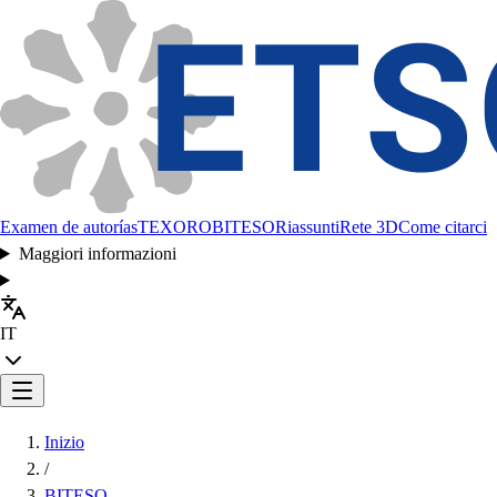
Examen de autorías
TEXORO
BITESO
Riassunti
Rete 3D
Come citarci
Maggiori informazioni
IT
Inizio
/
BITESO