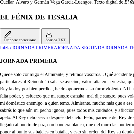
Cuéllar, Álvaro y Germán Vega García-Luengos. Texto digital de
El fé
EL FÉNIX DE TESALIA
Proporre correzione
Scarica TXT
Inizio
JORNADA PRIMERA
JORNADA SEGUNDA
JORNADA T
JORNADA PRIMERA
Quede solo conmigo el Almirante, y retiraos vosotros. . Qué accidente pudo alterar, señor, vuestro semblante? no porque Febo, General valiente de esa Armada que infesta nuestras mares, y por fines quizá particulares al Reino de Tesalia se avecine, valor falta en la vuestra, que hoy previne para salir al mar, que aunque es tan breve cuando es forzoso, aventurarse debe, y yo aunque piense allí perder la vida, que por mi Rey la doy por bien perdida, he de oponerme a su furor violento. Ni hago caso de un bárbaro ardimiento; ni una amenaza mi semblante altera, cuando Marte a mis Armas se opusiera, Rey de Tesalia soy, y no me falta poder, y esfuerzo que mi sangre esmalta; mal dije sangre, pues volcán la veo y en lo que Febo a mi pesar emprendo mi sangre propia es la que me ofende, Vuestra sangre, señor? Mi sangre digo que es contra mi doméstico enemigo. a quien temo, Almirante, mucho más que a ese bárbaro arrogante. otro que Febo, que a intimar nos viene la guerra, y al cómvate se previene, no sé qué tenga vuestro Reino ahora- Oye, y sabrás lo que aún mi pecho ignora, pues todos mis cuidados, y aflicciones no han palado hasta aquí de presunciones, y pues la llave de mi pecho eres, oye lo que presumo, y si me vieres. apasionado, a tu consejo apelo. Al Rey debo servir después del cielo. Febo, pariente del Rey de Colcos, y de su Armada general, contra la liga que ha firmado con Tesalia, corre agora nuestras costas, y condos naves armadas dicen que ha llegado al puerto de paz, con bandera blanca, que del muro las pudieron descubrir las atalayas, y no sé con que disignios esperando está en la barra la permisión para verse conmigo, y si no la alcanza (que no hará) poner al punto sus bajeles en batalla, y esto sin orden del Rey su deudo, que por sus cartas me consta, para romper la paz, que capitulada dejó él propio, cuando vino a mi Corte a efectuarla, y juntamente a pedirme a Fénix para casarla con el Príncipe heredero de Colcos, y en la distancia de un mes que trató las bodas llegó aviso, que la parca se atrevió a troncar la flor de su juventudlozaro. Muerto su Príncipe, alienta Febo una vana esperanza, de que ha de heredar el Reino de Colcos, y en su embajada mostró tan granlucimiento, que se llevó de las damas los ojos, principalmente en el festín, y en la valla, siendo en la justa un Rujero, y un Adonis en la sala: y aún de la Princesa Fénix mi hija, si no me engañan los ojos, note en los suyos alguna amorosa llama, que hoy me abrasa el corazón, y a ella no se si le abrasa el pecho, pero sé bien que desde entonces la cansan fiestas, músicas, jardines, y la que me llega al alma es que al Príncipe de Tebas, que está sobre mi palabra para eféctuar sus bodas con ella, se las dilata, o se las niega, sin ver lo que pierde, y lo que hoy gana mi Reino, pues le defiende con su esfuerzo, y con sus armas de estas nuevas invasiones, que nuestro poder contrastan: Esto es lo que temo en Fénix heredera de mi casa, pues un vasallo apetece, y un Príncipe no le agrada, que a obedecer mis preceptos como su hermana Diana por primogenita hubiera ganado más en mi gracia. Y en fin, por decirlo todo de una vez, esta es la causa porque os dije que es mi sangre quien más me ofende, y me agra- Pero allí vienen las dos, quía aunque a Fénix esperaba sola, que hablarla quisiera, mas no faltará una traza para examinar su pecho sin que lo escuchen sus damas. Seáis hijas bienvenidas, que ha rato que os aguardaba, y principalmente a Fénix. Si gustáis de que me vaya, y 