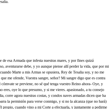
salia.
 tanto alaban, ni aún de General el nombre quien librar quiere un pirata, Dar libertad aún cosario, que tuvo tan infestadas las costas del mar Engino, será poner a mi patria en riesgo, y del bien comun romper las leyes sagradas. Demás que ya le llevaron a la más distante placa de mi Corte, y puede ser que haya muerto. Con tal rabia le vi yo entrar en aquella prisión, que no lo extrañara; y si es que murió, no es bien darle a Febo anticipada la noticia, y que hoy procure hacer mayor su venganza. Cuando vengarle pretenda, en mi ha de hallar su arrogancia tal contrario, mas ya tengo vergas en alto mi Armada, y al primer orden, de velas poblaré esa azul compaña, Eso, y más de vos confío mas bien será que a la playa vais los dos, y sepáis de él, en que funda esa de manda, pues no es justo que me vea, ni a la presencia le traiga de mis hijas. . No, señor, no hemos deber a quien trata de hacer la paz con que deis la libertad a un pirara, oh ganar a fuego, y sangre de vuestro Reino las plazas, pero donde ve el de Tebas ociosa está su amenara: O si le debiese a Fénix lo que le debo a Diana! Confuso voy hasta ver en lo que estás cosas paran. . Vamos al Templo entre tanto de nuestra Diosa Diana. Siempre a lo mejor te inclinas Yo al de Venus me inclinara, que de la Luna que puedo esperar, si no inconstancias? No es faltar de su asistencia cuando en Fénix dejo el alma, Vamos, hijas; que los cielos defenderán nuestra causa. Hasta mañana tenemos permisión de estar aquí con las dos naves, y así con seguridad podemos aguardar en la marina la resolución del Rey. Secvir a mi amo es ley, pero yo soy un gallina; y dime, has de rescatar, señor, en esta ocasión a Morabuto? . No son materias que he de fiar de ti. . Replicar no puedo pero si le llego a ver libre, y me mandas volver a su sernicio, me quedo de la agalla. . Eso temías? aunque en aquesta ocasión saliese de la prisión el cosario a quien servías, conmigo has de estar, Piquete; La mano a besar me da que Píquete ya no está para servir de grumete. En mi serdicio te quiero diste el papel al soldado? Sí, señor, ya le habrádado a Bolardo el jardinero de Palacio. Bien está. De una carroza se apean dos, y al parocer desean hablarte. . Ya le verá? El Almirante es el uno, Y el otro? No sé quién es. Dos llegan, y somos tres, pero ya no soy ninguno, Cuando podré pagar a Vuecelencia tantas honras? No, Febo, en la presencia del Príncipe de Tebas, a quien vengo acompañando, y por mi amparo tengo; que me tratéis os pido con llaneza. Deme a besar su mano Vuestra Alteza. Dejad esos extremos, Febo, y las ceremorias excusemos, que no son de importancia, y no quisiera que un instante de tiempo se perdiera. En efeto pedís de un vil pirata la libertad, cuando las paces trata con vuestro Rey el de Tesalia, y hallo, que ni sois buen vasallo, ni General valiente, pues hoy veo que tenéis una infamia por trofeo, y quien tales acciones apetece, su nombre, y sus victorias oscurece. Las armas auxiflares, aunque sean de un Arabe cosaio, si se