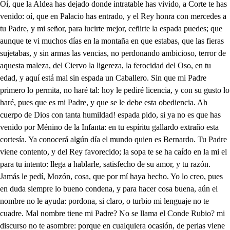
Oí, que la Aldea has dejado donde intratable has vivido, a Corte te has venido: oí, que en Palacio has entrado, y el Rey honra con mercedes a tu Padre, y mi señor, para lucirte mejor, ceñirte la espada puedes; que aunque te vi muchos días en la montaña en que estabas, que las fieras sujetabas, y sin armas las vencias, no perdonando ambicioso, terror de aquesta maleza, del Ciervo la ligereza, la ferocidad del Oso, en tu edad, y aquí está mal sin espada un Caballero. Sin que mi Padre primero lo permita, no haré tal: hoy le pediré licencia, y con su gusto lo haré, pues que es mi Padre, y que se le debe esta obediencia. Ah cuerpo de Dios con tanta humildad! espada pido, si ya no es que has venido por Ménino de la Infanta: en tu espíritu gallardo extraño esta cortesía. Ya conocerá algún día el mundo quien es Bernardo. Tu Padre viene contento, y del Rey favorecido; la sopa te se ha caído en la mi el para tu intento: llega a hablarle, satisfecho de su amor, y tu razón. Jamás le pedí, Mozón, cosa, que por mí haya hecho. Yo lo creo, pues en duda siempre lo bueno condena, y para hacer cosa buena, aún el nombre no le ayuda: pordona, si claro, o turbio mi lenguaje no te cuadre. Mal nombre tiene mi Padre? No se llama el Conde Rubio? mi discurso no te asombre: porque en cualquiera ocasión, de perlas viene el chitón por qué decir tan mal nombre. Oh, qué mal nombre! mal año. Y tú has de llamarte así? Si ya su hijo nací, he de tomar nombre extraño? Bueno es que tras un diluvio de hazañas, que de ti espero, muy vulgar, y muy casero, te llames Bernardo Rubió: no viene bien. . A tu humor tan buena locura igualo. Ello bien puede ser malo, mas no puede ser peor. Qué estáis tratando los dos? Miren qué falso que viene. . Este hastardo me tiene enfadado, vive Dios. La soberbia, y el desdén nacieron con él (qué enfado!) pues con haberle criado, no puedo quererle bien. Que como en ofensa mía nació (digo de mi amor aunque con tanto valor la Infanta de mí se fía; de suerte en mi pecho lidia aquel antiguo pesar, que aún no he podido olvidar ni los, celos, ni la invidia. Quise a la Infanta, y atento a su amor, lloré desvelos; no me oyó, y de aquellos celos aún dura este sentimiento. Este piensa que es mi hijo, y pudiera conocer que no lo es, solo con ver que en su presencia me aflijo; porque el amor paternal jamás se pudo encubrir: mas como ha de discurrir bien el que nació tan mal? Señor, ya sé, que ofendido ñA te muestras siempre de mis mas ya en tu casa nací, sin culpa de haber nacido, Bien que culpa llegue a ser nacer con desdicha igual, porque es culpa original en los hombres el nacer. Lo que a suplicarte vengo, es, que supuesto, señor, que no me falta valor, y años suficientes tengo, permitas, y des licencia si mi aliento no te enfada) para ceñirme la espada, que en esta humilde obediencia a mi sangre satisfago, y debes reconocerla, pues pudiera yo sin ella ceñírmela, y no lo hago. Espada? pues aún no puedo sin ella, y con la razón templar vuestra presunción, y sin vergüenza, y sin miedo buscáis ocasión mayor? bien parece (estor sin mí!) que sois; mas quédome aquí. No soy tu hijo, señor? Qué gentil rapacería. pues sabed: . Fortuna escasa! Que no ha de haber en mi casa más espada que la mía. 2 Tome eso; mire si obra la purga, mire si brama, contra el hijo: él no se llama Don Rubio? pues basta, y sobra, Tan malo es tener, señor, a tu lado un hijo honrado, que puesta la espada al lado, mire por ella, y tu honor? Tan fuera va de camino ceñirme la espada yo? qué padre no se alegro, por Natural; y Divino Derecho Común, y Usado, de ver su imagen, y ver restituido su ser en el hijo que ha engendrado? Quien no quiere ver copiada su persona toda entera desde la calza a la cuera, desde el puñal a la espada? Solo tú, cuya pasión llevándote a ser ingrato, gustas de ver tu retrato con aquesa imperfección. Y dudo, cuando contrasto el ragor en que me aflijo, si soy, o no soy tu hijo, si eres padre, o si padrasto. Quien los ejercicios trueca, de su mismo ser le enfada: yo nací para la espada, como otros para la rueca. Y vive Dios: . Imprudente, baste ya, que ver no quiero en vuestra mano el acero, que se acobarde, o se afrente. Acobardar se en mi mano el acero? . Si, rapaz, que ni valiente, ni audaz puede ser el que es villano. Luego yo villano soy? Mucho aquí me descubrí; . yo puedo hablaros así. Claro está, y por eso doy a mi espínitu gallardo reportación tan felice, que a ser otro quien lo dice, se acordara de Bernardo. Mas volviendo a hacer la cueta conmigo, hallo a consolarme, que no puedes tu afrentarme, sin tener parte en la afrenta. Porque a ser de otra manera, antes que lo pronunciara, la lengua se la sacara, vive Dios, a cuya fuera. Esta arrogancia insolente pretendo yo castigar. Mal sabes, señor, llevar ana inclinación valiente. Río más caudaloso, con la maña puede ser vadeable; y el que ayer fue soberbio, hoy es piadoso. Las prohí biciones fueron causa de ímpetu mayor; débale correr, señor, por donde todos corrieron. Vadeale con descanso, que es Río, y ha de parar, como todos en el Mar; no le oprimas, he irá manso. Su desvergüenza, su mengua; de ti la pudo aprender; pero yo sabré poner una mordaza en la lengua a entrambos. . Mira, Señor: Qué castigo hay que no os cuadre? No es posible lea mi padre . quien me habla con tal rigor. Ni quien Don Rubio se llama, puede, por Cristo Sagrado, ser padre de un hombre honrado, llámese Rubia una Dama; y no sin causa me quejo, pues nadie puede dudar, que es mina de rejalgar un Don Rubio, o Don Bermejo. Me respondéis? Quién responde? Villano. . Tu hechura fui, Idos entrambos de aquí. Ya me voy. Qué es esto, Conde? con quién el disgusto ha sido? Señor: ahora me vengo. . Yo, señor; soy quien le tengo indignado, y ofendido: mi padre tiene razón de estar conmigo enojado; a sus pies: . Ya yo he llegado; y enojos, de padre son, no haya más por vida mía. Si Vuestra Alteza supiera quién es este, no le hiciera anta merced. . Conde el día que en la Corte estáis, colijo de las honras que os prevengo; que para mí, mas no tengo que saber, que es vuestro hijo. Es culpa calificada, indigna de mi obediencia, llegar a pedir licencia para ceñirme la espada. cuando en mi valor segura, en mi edad, y en mi nobleza la misma naturaleza esta falta me murmura? Si esta es gran culpa, señor; que la castiguéis espero. Conde, el noble Caballero, el que nació con valor, el que con sangre excelente los ojos al Mundo abrió, la espada con él nacio, desde la cuna es valiente. Luego aquel valor empieza, que sus pasados le dieron, porque de un parto nacieron las armas, y la nobleza. La espada es bruñido espejo del honor, cándido armiso; nunca el niño noble es niño, nunca el viejo noble es viejo. Si esto solo ocasiono, Conde, vuestro enojo, hoy quiero, armándole Caballero, ceñirle la espada yo. Deja, señor, que Bernardo la tierra que pisas bese. Callar tengo, aunque me pese, Un Caballero gallardo sin espada no ha de estar. Gocéis del Fénix la vida. Aquí, señor, prevenida la tenía. . Esto es honrar a quien lo merece tanto; llegad Bernardo, que espero, que en vuestro brazo el acero ha de ser del Moro espanto. De vuestra mano quien duda, y de vuestro nombre honrada, que si es tímida envainada, que sea invencible desnuda? Hagaos muy dichoso Dios. Conde; esto ha de ser así, yo la espuela le oeñí, calzadle la espuela vos, Esto más? viven los Cielos! . No disimula el pesar: que tenga de verme honrar quién me engendro invidia, y celos! no lo entiendo. . Aunque más ladre, ya la espada el Rey le dio. Parece que debo yo más sangre al Rey que a mi Padre. Qué pesar! a vuestra Alteza obedezco, y sirvo así. . Es debida, Conde, en mí tal honra a vuestra nobleza. Desde hoy, señor, desde hoy me sacrifico en el altar de la obediencia mía siempre rieo de amor, y siempre rico del favor, y mercedes de este día: hoy he vuelto a nacer, hoy comunico al alma nuevo ser, nueva alegría, pues dando a mi nobleza más nobleza, por ti renace, y a vivir empieza. La espada que hoy me ciñes con tu mano, será horror, será asombro, y marabilla del Alarbe Andaluz, del Africano, que en sangriento ciñe bárbara cuchilla: las márgenes verás del Occeano reducidas al centro de Castilla, sin que para cumplirlo sean estorbos salvas de lanzas, ni de alfanjes corvos. Ya me verás en las sangrientas lides. apellidar tu nombre valeroso, desde el Mar Gaditano; en quien Alcides, de un monte, y otro se labro coloso, hasta el Piríneo excelso, en quien divides del Franco Imperio el Español famoso; que yo solo he de ser, pues solo basto, quien aclame la voz de Alfonso el Casto, Este rayo de acerc, este gallardo. cometa de dos filos, este trueno ha de ser en el brazo de Bernardo azote universal del Agareno: ya en desnudarla, y esgrimirla tardo; sienta el turbante de plumajes lleno el ruidoso golpe, que amenaza al que los antes de la adarga embraza. Ya el belicoso estruendo me provoca a biscar sus murales, y almanzares, y ocioso el freno en la espumosa boca, a batir del caballo los hijares, daré al bridón esta animada roca, desbaratando Escuadras a millares, hasta poner al pie de tu fortuna cautiva, y presa la ménguate Luna. Creo de vuestro valor, Bernardo, lo que ofrecéis. Cómo vos, señor, me honréis, cuanto he dicho haré mejor. Aunque el Conde se desplace de esta bizarra braveza, crea, señor, vuestra Alteza, que es hombre que dice, y hace: Y yo no me quedo atrás, porque aunque humilde he nacido, me crié con él, y he sido de sus cambrones el zas, de sus prestezas el juego, de sus golpes el amago, el ruido de su estrago, y la chispa de su fuego: Creolo: mas qué rumor oigo? . Novedad extraña. Viva el Conde de Saldaña, victorioso, y vencedor. Sin duda el Conde ha llegado con victoria. . Gran jornada. ya de su valiente espada me reconozco obligado. Con el aplauso qué ves traen al Conde tus vasallos. Muertos dejo dos caballos hasta llegar a tus pies. Conde, a mis brazos llegad, que aunque la victoria infiero, sabedía de vos espero con mayor gusto. . Escuchad que obedecemos, señor, es imán de mi albe