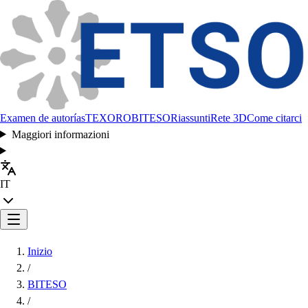
Examen de autorías
TEXORO
BITESO
Riassunti
Rete 3D
Come citarci
Maggiori informazioni
IT
Inizio
/
BITESO
/