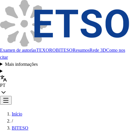
Examen de autorías
TEXORO
BITESO
Resumos
Rede 3D
Como nos
citar
Mais informações
PT
Início
/
BITESO