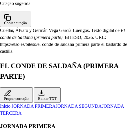
Citação sugerida
Copiar citação
Cuéllar, Álvaro y Germán Vega García-Luengos. Texto digital de
El
conde de Saldaña (primera parte)
. BITESO, 2026. URL:
https://etso.es/biteso/el-conde-de-saldana-primera-parte-el-bastardo-de-
castilla.
EL CONDE DE SALDAÑA (PRIMERA
PARTE)
Propor correção
Baixar TXT
Início
JORNADA PRIMERA
JORNADA SEGUNDA
JORNADA
TERCERA
JORNADA PRIMERA