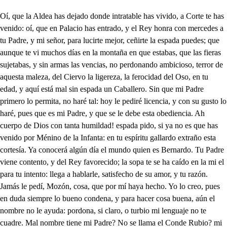
Oí, que la Aldea has dejado donde intratable has vivido, a Corte te has venido: oí, que en Palacio has entrado, y el Rey honra con mercedes a tu Padre, y mi señor, para lucirte mejor, ceñirte la espada puedes; que aunque te vi muchos días en la montaña en que estabas, que las fieras sujetabas, y sin armas las vencias, no perdonando ambicioso, terror de aquesta maleza, del Ciervo la ligereza, la ferocidad del Oso, en tu edad, y aquí está mal sin espada un Caballero. Sin que mi Padre primero lo permita, no haré tal: hoy le pediré licencia, y con su gusto lo haré, pues que es mi Padre, y que se le debe esta obediencia. Ah cuerpo de Dios con tanta humildad! espada pido, si ya no es que has venido por Ménino de la Infanta: en tu espíritu gallardo extraño esta cortesía. Ya conocerá algún día el mundo quien es Bernardo. Tu Padre viene contento, y del Rey favorecido; la sopa te se ha caído en la mi el para tu intento: llega a hablarle, satisfecho de su amor, y tu razón. Jamás le pedí, Mozón, cosa, que por mí haya hecho. Yo lo creo, pues en duda siempre lo bueno condena, y para hacer cosa buena, aún el nombre no le ayuda: pordona, si claro, o turbio mi lenguaje no te cuadre. Mal nombre tiene mi Padre? No se llama el Conde Rubio? mi discurso no te asombre: porque en cualquiera ocasión, de perlas viene el chitón por qué decir tan mal nombre. Oh, qué mal nombre! mal año. Y tú has de llamarte así? Si ya su hijo nací, he de tomar nombre extraño? Bueno es que tras un diluvio de hazañas, que de ti espero, muy vulgar, y muy casero, te llames Bernardo Rubió: no viene bien. . A tu humor tan buena locura igualo. Ello bien puede ser malo, mas no puede ser peor. Qué estáis tratando los dos? Miren qué falso que viene. . Este hastardo me tiene enfadado, vive Dios. La soberbia, y el desdén nacieron con él (qué enfado!) pues con haberle criado, no puedo quererle bien. Que como en ofensa mía nació (digo de mi amor aunque con tanto valor la Infanta de mí se fía; de suerte en mi pecho lidia aquel antiguo pesar, que aún no he podido olvidar ni los, celos, ni la invidia. Quise a la Infanta, y atento a su amor, lloré desvelos; no me oyó, y de aquellos celos aún dura este sentimiento. Este piensa que es mi hijo, y pudiera conocer que no lo es, solo con ver que en su presencia me aflijo; porque el amor paternal jamás se pudo encubrir: mas como ha de discurrir bien el que nació tan mal? Señor, ya sé, que ofendido ñA te muestras siempre de mis mas ya en tu casa nací, sin culpa de haber nacido, Bien que culpa llegue a ser nacer con desdicha igual, porque es culpa original en los hombres el nacer. Lo que a suplicarte vengo, es, que supuesto, señor, que no me falta valor, y años suficientes tengo, permitas, y des licencia si mi aliento no te enfada) para ceñirme la espada, que en esta humilde obediencia a mi sangre satisfago, y debes reconocerla, pues pudiera yo sin ella ceñírmela, y no lo hago. Espada? pues aún no puedo sin ella, y con la razón templar vuestra presunción, y sin vergüenza, y sin miedo buscáis ocasión mayor? bien parece (estor sin mí!) que sois; mas quédome aquí. No soy tu hijo, señor? Qué gentil rapacería. pues sabed: . Fortuna escasa! Que no ha de haber en mi casa más espada que la mía. 2 Tome eso; mire si obra la purga, mire si brama, contra el hijo: él no se llama Don Rubio? pues basta, y sobra, Tan malo es tener, señor, a tu lado un hijo honrado, que puesta la espada al lado, mire por ella, y tu honor? Tan fuera va de camino ceñirme la espada yo? qué padre no se alegro, por Natural; y Divino Derecho Común, y Usado, de ver su imagen, y ver restituido su ser en el hijo que ha engendrado? Quien no quiere ver copiada su persona toda entera desde la calza a la cuera, desde el puñal a la espada? Solo tú, cuya pasión llevándote a ser ingrato, gustas de ver tu retrato con aquesa imperfección. Y dudo, cuando contrasto el ragor en que me aflijo, si soy, o no soy tu hijo, si eres padre, o si padrasto. Quien los ejercicios trueca, de su mismo ser le enfada: yo nací para la espada, como otros para la rueca. Y vive Dios: . Imprudente, baste ya, que ver no quiero en vuestra mano el acero, que se acobarde, o se afrente. Acobardar se en mi mano el acero? . Si, rapaz, que ni valiente, ni audaz puede ser el que es villano. Luego yo villano soy? Mucho aquí me descubrí; . yo puedo hablaros así. Claro está, y por eso doy a mi espínitu gallardo reportación tan felice, que a ser otro quien lo dice, se acordara de Bernardo. Mas volviendo a hacer la cueta conmigo, hallo a consolarme, que no puedes tu afrentarme, sin tener parte en la afrenta. Porque a ser de otra manera, antes que lo pronunciara, la lengua se la sacara, vive Dios, a cuya fuera. Esta arrogancia insolente pretendo yo castigar. Mal sabes, señor, llevar ana inclinación valiente. Río más caudaloso, con la maña puede ser vadeable; y el que ayer fue soberbio, hoy es piadoso. Las prohí biciones fueron causa de ímpetu mayor; débale correr, señor, por donde todos corrieron. Vadeale con descanso, que es Río, y ha de parar, como todos en el Mar; no le oprimas, he irá manso. Su desvergüenza, su mengua; de ti la pudo aprender; pero yo sabré poner una mordaza en la lengua a entrambos. . Mira, Señor: Qué castigo hay que no os cuadre? No es posible lea mi padre . quien me habla con tal rigor. Ni quien Don Rubio se llama, puede, por Cristo Sagrado, ser padre de un hombre honrado, llámese Rubia una Dama; y no sin causa me quejo, pues nadie puede dudar, que es mina de rejalgar un Don Rubio, o Don Bermejo. Me respondéis? Quién responde? Villano. . Tu hechura fui, Idos entrambos de aquí. Ya me voy. Qué es esto, Conde? con quién el disgusto ha sido? Señor: ahora me vengo. . Yo, señor; soy quien le tengo indignado, y ofendido: mi padre tiene razón de estar conmigo enojado; a sus pies: . Ya yo he llegado; y enojos, de padre son, no haya más por vida mía. Si Vuestra Alteza supiera quién es este, no le hiciera anta merced. . Conde el día que en la Corte estáis, colijo de las honras que os prevengo; que para mí, mas no tengo que saber, que es vuestro hijo. Es culpa calificada, indigna de mi obediencia, llegar a pedir licencia para ceñirme la espada. cuando en mi valor segura, en mi edad, y en mi nobleza la misma naturaleza esta falta me murmura? Si esta es gran culpa, señor; que la castiguéis espero. Conde, el noble Caballero, el que nació con valor, el que con sangre excelente los ojos al Mundo abrió, la espada con él nacio, desde la cuna es valiente. Luego aquel valor empieza, que sus pasados le dieron, porque de un parto nacieron las armas, y la nobleza. La espada es bruñido espejo del honor, cándido armiso; nunca el niño noble es niño, nunca el viejo noble es viejo. Si esto solo ocasiono, Conde, vuestro enojo, hoy quiero, armándole Caballero, ceñirle la espada yo. Deja, señor, que Bernardo la tierra que pisas bese. Callar tengo, aunque me pese, Un Caballero gallardo sin espada no ha de estar. Gocéis del Fénix la vida. Aquí, señor, prevenida la tenía. . Esto es honrar a quien lo merece tanto; llegad Bernardo, que espero, que en vuestro brazo el acero ha de ser del Moro espanto. De vuestra mano quien duda, y de vuestro nombre honrada, que si es tímida envainada, que sea invencible desnuda? Hagaos muy dichoso Dios. Conde; esto ha de ser así, yo la espuela le oeñí, calzadle la espuela vos, Esto más? viven los Cielos! . No disimula el pesar: que tenga de verme honrar quién me engendro invidia, y celos! no lo entiendo. . Aunque más ladre, ya la espada el Rey le dio. Parece que debo yo más sangre al Rey que a mi Padre. Qué pesar! a vuestra Alteza obedezco, y sirvo así. . Es debida, Conde, en mí tal honra a vuestra nobleza. Desde hoy, señor, desde hoy me sacrifico en el altar de la obediencia mía siempre rieo de amor, y siempre rico del favor, y mercedes de este día: hoy he vuelto a nacer, hoy comunico al alma nuevo ser, nueva alegría, pues dando a mi nobleza más nobleza, por ti renace, y a vivir empieza. La espada que hoy me ciñes con tu mano, será horror, será asombro, y marabilla del Alarbe Andaluz, del Africano, que en sangriento ciñe bárbara cuchilla: las márgenes verás del Occeano reducidas al centro de Castilla, sin que para cumplirlo sean estorbos salvas de lanzas, ni de alfanjes corvos. Ya me verás en las sangrientas lides. apellidar tu nombre valeroso, desde el Mar Gaditano; en quien Alcides, de un monte, y otro se labro coloso, hasta el Piríneo excelso, en quien divides del Franco Imperio el Español famoso; que yo solo he de ser, pues solo basto, quien aclame la voz de Alfonso el Casto, Este rayo de acerc, este gallardo. cometa de dos filos, este trueno ha de ser en el brazo de Bernardo azote universal del Agareno: ya en desnudarla, y esgrimirla tardo; sienta el turbante de plumajes lleno el ruidoso golpe, que amenaza al que los antes de la adarga embraza. Ya el belicoso estruendo me provoca a biscar sus murales, y almanzares, y ocioso el freno en la espumosa boca, a batir del caballo los hijares, daré al bridón esta animada roca, desbaratando Escuadras a millares, hasta poner al pie de tu fortuna cautiva, y presa la ménguate Luna. Creo de vuestro valor, Bernardo, lo que ofrecéis. Cómo vos, señor, me honréis, cuanto he dicho haré mejor. Aunque el Conde se desplace de esta bizarra braveza, crea, señor, vuestra Alteza, que es hombre que dice, y hace: Y yo no me quedo atrás, porque aunque humilde he nacido, me crié con él, y he sido de sus cambrones el zas, de sus prestezas el juego, de sus golpes el amago, el ruido de su estrago, y la chispa de su fuego: Creolo: mas qué rumor oigo? . Novedad extraña. Viva el Conde de Saldaña, victorioso, y vencedor. Sin duda el Conde ha llegado con victoria. . Gran jornada. ya de su valiente espada me reconozco obligado. Con el aplauso qué ves traen al Conde tus vasallos. Muertos dejo dos caballos hasta llegar a tus pies. Conde, a mis brazos llegad, que aunque la victoria infiero, sabedía de vos espero con mayor gusto. . Escuchad que obedecemos, señor, es imán de mi albe