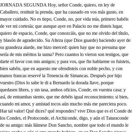
JORNADA SEGUNDA Hoy, señor Conde, quiero, en ley de Caballero, restituir la prenda, que ha causado en vos más gusto, en mayor cuidado. No es tiepo, Conde, no, por vida mía, primero habéis de ver mi cortesía; que aunque ayer en Palacio no me disteis lugar, quiero de espacio, Conde, que conozcáis, que no me olvido del título, y blasón de agradecido. Su Alteza (que Dios guarde) haciendo ayer de su grandeza alarde, me hizo merced: quien hay que no presuma que sería de mis méritos la suma? Pero cuantos lo vieron son testigos, que darte el favor con mis amigos; y para vos, que fin hablarme os fuisteis, bien sabéis, que en aquesto me ofendisteis con noble pecho, y con manos francas reservé la Tenencia de Simancas. Después por hijo vuestro (Dios lo sabe le di a Bernardo la dorada llave, porque quedasen libres, y sin tasa, ambos oficios, Conde, en vuestra casa; y así, de entrambas siento, que me debéis igual reconocimiento; si bien, cuando mi amor, y amistad tocos aún mucho más me pareciera poco. Har tal valor! Qué dices? qué respondes? vive Dios que es el Conde de los Condes, el Protoconde, el Archiconde, digo, y aún el Tataraconde de su amigo: más llámese Don Sancho, nombre que todo el mundo le viene ancho y aún si otro mundo hubiera, en un Don Sancho pienso que cupiera: Conde, yo la merced os agradezco; mas cuando por mí mismo la merezco, no me está bien, ya, Conde, se conoce, que por ajenos méritos la goce. Nunca por mano ajena hay merced, ni Tenencia que sea buena; dádsela a otro, que ya yo tengo indicios, que mi Rey me honrará por mis servacios. Y en cuanto a la merced de Gentil hombre, que os digo, no os asombre, puesto que la merezca, que Bernardo está aquí, que os lo agradezca; que yo no me condeno a agradecer el beneficio ajeno. Señor: hay más notable desvarío! ajeno llama el beneficio mío. Amistad bien pagada: tú has nacido de un Padre por extremo agradecido; que más decir pudiera, si algún pesar el Cónde le trajera? Jamás, Conde, pensara de vos, que me volvierais a la cara las mercedes que aquí os he apacado; mas si poco os parece, que vuestra casa ya sé que más merece, para vos reservé, para vos guardo, como la de Bernardo, plaza de Gentil hombre, digno oficio de un señor como vos, con ejercicio en Palacio, sirviendo juntamente la de Simancas por algún Teniente. Vuesa condición templad extraña, que es buen amigo un Conde de Saldaña, y serviros espero. Ni eso, ni esotro, ni ninguno quiero, ni me admiréis esquivo, que merced que es de otro no recibo; pues cuando llega a mí tan otra viene, que más es de enfado, que de gusto tiene. Es posible, señor, que cuando el Conde tan noble, y tan leal te corresponde, con ingratas porfías desprecies sus mercedes, y las mías? Esa correspondencia digna de la amistad de su Excelencia? De ingrato te condenas. Vive Dios, que la sangre que en mis venas conservo tuya ahora me sacara, y por no la tener la detramira, si de ella presumiera; que hacerme ingrato alguna vez pudiera; pero no lo seré, porque te advierto con rostro descubierto, que si a ser su enemigo te a percibes y la merced por eso no recibes, de la razón llevado, me has de hallar de su parte, y a su lado, hasta perder la vida, que por él la daré por bien perdida, cuadrete, o no te cuadre, que es la razón primero que mi Padre. Bernardo, qué es aquesto? vos así descompuesto? No has andado vive Dios, en tu vida más honrado. Yo no me espanto de que así me trates, que en esos que parecen disparates, de derramar tu sangre sin rodeo, la diferencia en tu sangre veo; y así en nada me aflijo, que ni tu padre soy, ni eres mi hijo. . Cónde, amigo, esperad: yo soy perdido Déjele V. Excelencia, pues se ha ido, que él me dirá después, a fe de honrado, sino es mi padre, quien el ser me ha dado; y de que no lo sea no me pesa, que ingratitud tan bárbara como esa no puede darme calidad ni fama. Oh cuanto el noble natural le llama! . pero aqueste traidor que sabe todo mi secreto, pretende de este modo descomponerme, y acabar mi vida. Ay, bellísima Infanta, qué perdida te lloran ya mis ojos! mas que mi pena siento tus enojos. V. Excelencia llorando? qué es aquesto? vas, señor, tan humano, y tan medesto? Bernardo, de un Filósofo se cuenta, que mirando un ingrato, en quien se afrenta naturaleza toda, tiernamente lloraba, por ver si su dureza se ablandaba. Vive el Cielo, señor, que de ese llanto me he enfurecido tanto, que al que así le provoca, con las manos sangrientas, con la boca despedazar quisiera. Su misma sangre, y su valor altera: . este llanto, estas lágrimas piadosas, son en mi amor forzosas, viendo que el Cielo ha dado un hijo noble a un Padre desgraciado; a un suceso dichoso, la malicia cruel de un ambicioso; a un debido recato, la verdad más segura de un ingrato; y al fin a un delincuente, un mal vecino que le juzga ausente: Deciros más no puedo, que hay mucho que decir, y es mucho el miedo. Señor, V. Excelencia diga ahora lo que sabe de mí, cuando llora tanto hombre, tanto ser, tanta nobleza, de amor es, vive Dios, no de flaqueza. Qué sabéis vos lo que en mí puede haber? . Debo creer, que flaqueza no ha de haber en quien tanto valor vi. Hombre soy, y flaco he sido. pero fue flaqueza honrada. Eso es no decirme nada, señor, de lo que yo os pido. Podré callar? será tanta mi entereza con él? sí, que aquesto importa (ay de mí!) al pundonor de la Infanta: quedaos. Bernardo, con Dios. Confuso, al fin, me dejáis? Padre tenéis, qué os quejáis? no es el Rey mejor que vos. Confuso, y de horror lleno me deja el Conde (qué mortal veneno! mi Padre respiraba, que igualmente causaba, con desigual espanto, y ya en mis ojos, y los suyos llanto. Señor, lo que de uno, y otro infiero, es, que el Conde es honrado Caballero: de tu Padre no sé lo que me diga, porque no siempre obliga la chanza; mas conforme a lo que arguyo, me quemen si Don Rubio es Padre tuyo. Pues Padre ha de tener este Bernardo. Eso es fuerza. Y mi espíritu gallardo, mis pensamientos, y mi heroico brío me avisan de que es noble el Padre mío. Yo no sé lo que en esto me cuadre; mas por salir de un Padre, que Don Rubio se llama, me diera yo ha partido, y con el alma gustoso concertara, que hijo de la Piedra me llamara. Ven. Monzón, que del Conde los enojos me han obligado a enternecer los ojos Es por extremo bizarro. Refiérenme tantas cosas de él, que se imagina el alma, no como prenda tan propia, sino como ya perdida, y que de nuevo la cobra. Pues ya en tu presencia está. Ayúdame, Sol, ahora, que de improviso un contento mal se encubre, y se reboza. Lo que he de decir me advierte, Oblígale a que responda; háblale, Sol, por tu vida. Monzón, en tanta congoja, qué puedo hacer? . Divertirla con la Infanta mi señora, y con Doña Sol. . A un triste aún el mismo Sol le asombra. Ah, Caballero; sois vos Bernardo? . Yo sol, señora, Bernardo, y criado vuestro. Estamos cuidadosas las Damas de conoceros. Pase esta por lisonja; yo puedo costar cuidados? Y muchos. . Qué socarrona pero como el Sol sacara este Sol a cualquier hora. Dicen que sois mur brioso. La soledad ocasiona, aún en muy cortos alientos, resoluciones heroicas; porque la casa, y el monte son una abreviada copia de la guerra, y siempre en ella logré felices victorias. Mas qué mucho, mas qué mucho, si las alcanzan a todas, en fe de que a ser mayores hoy a esas plantas las ponga? Ese es estilo de amante. Vuesa Alteza no me corra, que aunque Aldeano, bien sé la obligación que me toca de reverenciar su nombre. Ay. Sol, qué mal se reboza una pasión tan del alma. Pondré en sus plantas mi boca. Galán sois? . Ya lo seré, si vuestra Alteza me abona, que es nueva naturaleza en los Príncipes las honras. Y ese es estilo de amante. Con distinción, si señora, el soberano respeto debido a vuestra persona a una parte; y el afecto amoroso en Sol a otra. Aquel es amor sagrado, que a reverencia provoca; y este es amor más humano, que abrasa, pero no asombra; que obliga, pero no espanta. Basta, Sol, que te enamora: cortesano es el rapaz, de verle el alma se goza. Si Vuesa Alteza pretende, que le refiera sus cosas, yo solo puedo, que soy coronista de su historia. No ha visto en sus pocos años más fuerte brazo la Europa: rompe en el aire una lanza, cuando blandiendo la dobla los dos opuestos extremos, que acerados hierros gozan, A la más robusta encina, que esa montaña corona, abrazado al firme tronco, la desbarata, y deshoja. Si le viera Vuesa Alteza luchar con firmeza toda la noticia del Tebaño, poctica, y fabulosa. Danza, y barla arrosamente; giradas, y cabriolas como peones las teje, Es cortés, y agradecido; sus liberales, y amplio sas manos, exceden, por Cristo, al pasmo de Macedonia. Habla bien en las ausencias; por la razón se apasiona: y al fin: . Ea, basta, necio, que alabanzas tan ociosas ofenden. . Qué sabéis, vos si hay quien con gusto las oiga? No seré yo tan dichoso. Ya por lo menos te toca hacerle, Sol, un favor. Si Vuesa Alteza me otorga la licencia, si lo haré. Llorará perlas la Aurora, celosa de ver, que el Sol en más flamante carroza, por favorecerme indigno, olvida la verde pompa de las flores, que la esperan ya coronadas de aljófar. Él es galán, y entendido. Esta banda reconozca en vuestro pecho a su dueño. Será la abrasada Zona, donde mis sentidos ardan al Sol de vuestras memorias. En él considero al Conde . tan viva su imagen propia, que ni lo amoroso miente, ni lo bizarro perdona. Gran dicha, Monzón, consigo, El Embajador, señora. Ah, pese al Embajador, y a quien su embajada apoya! Con el Rey hablando viene, y con tu padre. . Estas bodas me cansan, y por no verlas me voy; perdonad, señora. Yo también, si V. Alteza gusta de quedarse sola. Aquí un escudero aguarda. Aquí una esclava se postra. Ya no es posible callar en llegando a esta ocasión. Conde, tan grande traición el Cielo ha de castigar, y en mí lo fuera engañar al Conde de Barcelona, cuyo amor, cuya persona no merece, aunque lo intenta, que yo le invidie una afrenta, cuando espera una Corona. Supuesto que Ve Alteza resoluciones ignora, y la Infanta mi señora oye con tant