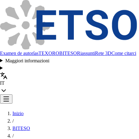
Examen de autorías
TEXORO
BITESO
Riassunti
Rete 3D
Come citarci
Maggiori informazioni
IT
Inizio
/
BITESO
/