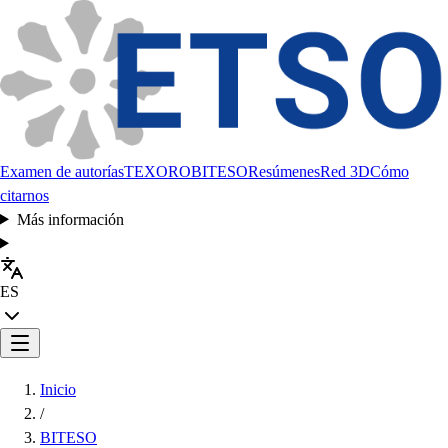
Examen de autorías
TEXORO
BITESO
Resúmenes
Red 3D
Cómo
citarnos
Más información
ES
Inicio
/
BITESO