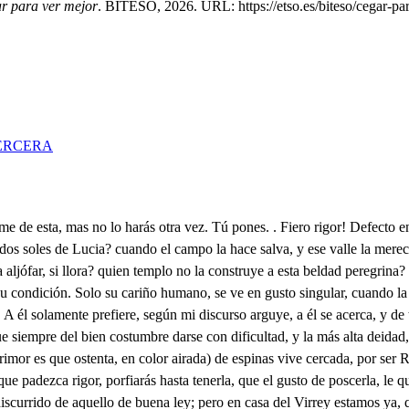
r para ver mejor
. BITESO, 2026. URL: https://etso.es/biteso/cegar-par
ERCERA
a me asombre me libré de tanta gira, por chicharon, ahora mira, si fue mi bien este nombre. Aparta: ya gran señor, a tu precepto obediente me tienes. . Es diligente. Cardenio, mal el amor pagas de mi voluntad, en no verme cuando sabes. Qué tiesos están, que graves! Que es firme nuestra amistad. Mi señor anda ocupado, y entiendo que poco a poco se va volviendo. . Qué? Loco. . Loco? Está enamorado. No paga el afecto amante, esa que tu amor venera, Es mujer, que si debiera págara luego al instante. No se muestra cariñosa? No merezco su favor. Por qué obstenta ese rigor? Porque sabe que es hermosa, es una mujer terrible. Un imposible querrás. Si me escuchas lo sabrás, más fácil, y más posible es (si se intenta) contar del cielo ardientes estrellas del valle las flores bellas, y las arenas del mar, que no atormente el desvelo, que el pesar no cause guerra, que no fecunde la tierra, que no resplandezca el cielo, que no haga el Sol su oficio, siendo de su autor retrato, y más fácil, que el ingrato, reconozca el beneficio y que no dé luz el día con claridad infalible, pues todo aquesto es posible, y no el amor de Lucia. Lucia es la que a tu amor con su desvelo responde? Lucia, que corresponde a un álago con rigor, la que los ánimos roba, pues la vi hacer muy atento y Lucia en su aposento, en la sala, y en la alcoba: es toda ella una perla. Sé, que es asombro perfed y pues merece tu afecto, esta tarde he de ir a verla. No sé que a tu gusto cuadro Si fuera su condición, como es su perfección. Quedo, que viene su padre Todos a saber venimos lo que el Virrey manda. Andar. Ya señor. Fuerte pesar! A tu obediencia asistimos Dios eterno, y soberano, si fuera tu voluntad, que sin temer su impiedad, me declarara Cristiano. Señor, yo lo hiciera, mas quedará en esta mudanza el pueblo, sin la enseñanza, que por mis labios les das: y estoy en señando ahora Supremo, y Triun fante Re los preceptos de tu ley a la más hermosa Aurora que en Lucia mi desvelo se ha de ver, y sin enojos, pues entiendo, que sus ojos serán los ojos del cielo. Teodosio, Casiano, amigo Mucho hay ahora que hacer Quiero que lleguéis a ser demi justicia testigos, Atujusticia obedientes, vesentes hemos de estar. bien te puedes regalar contodos esos presentes. bí, señor, tu voluntad? Refiere tu pensamiento. Dinos gran señor tu intento. Pues amigos escuchad. jobleza de Zaragoza, idad en Cicilia, grande que cuantas con su incendio, gistra el mejor diamante, vedel oro de sus luces, lizo más precioso esmalte: Diocleciano, y Majimiano, con unidas voluntades, lagran corona del Orbe, ensus dos frentes reparten; porque a entrambos los alibie, porque a entrambos los afane. estepeso, que gustoso con la prudencia se hace, sse gozan los placeres, previniendo los pesares. estas Augustas Antorchas, que alumbran lo más distante, conardiente celo os hablan en mis voces, escuchadme. Reinando Horaviano Augusto, tuyo victorioso alarde, sies posible referirse, esdifícil imitarse. Nació un Hombre en Galilea, Ya Nobleza de Cicilia, depobres, humildes Padres, y en vez de preciosa cuna, entosco pesebre yace. Entremultitud de gentes, solos doce sus parciales tran, y no muy seguros, pues en su ley, poco estables, únole vendio atrevido, y otro le negó cobarde. En Jerusalén, un día; que entro seguro, y triunfante, tanto el vulgo le venera, y tanto el pueblo le aplaude, que a sus pies