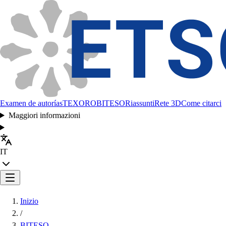
Examen de autorías
TEXORO
BITESO
Riassunti
Rete 3D
Come citarci
Maggiori informazioni
IT
Inizio
/
BITESO