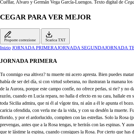
Cuéllar, Álvaro y Germán Vega García-Luengos. Texto digital de
Cega
CEGAR PARA VER MEJOR
Proporre correzione
Scarica TXT
Inizio
JORNADA PRIMERA
JORNADA SEGUNDA
JORNADA T
JORNADA PRIMERA
Tu conmigo esa altivez? tu muerte mi acero apresta. Bien puedes matarme de esta, mas no lo harás otra vez. Tú pones. . Fiero rigor! Defecto en la lumbre bella? en la más florida estrella? en la más lúcida flor? que había de ser del día, si con virtud soberana, no ilustraran la manana los dos soles de Lucia? cuando el campo la hace salva, y ese valle la merece por Reina suya, amanece. con más hermosura el alba. Ya emulación de la Aurora, porque este campo confíe, no ofrece perlas, si rie? y no da aljófar, si llora? quien templo no la construye a esta beldad peregrina? que si como flor inclina, también como estrella luce. Señor mío, mi razón, cuando en Lucia repara, no halla d efecto en su cara, hallale en su condición. Solo su cariño humano, se ve en gusto singular, cuando la entra a visitar, ese estudiante Casiano. Ese desbarbado mozo, que a toda Sicilia admira, que ni él al vígote tira, ni aún a él le apunta el bozo. A él solamente prefiere, según mi discurso arguye, a él se acerca, y de ti huye: mira pues lo que te quiere. Chicharron varia la suerte de mi caricia ofendida, con verla me da la vida, y con su desdén la muerte. Fue siempre del bien costumbre darse con dificultad, y la más alta deidad, cuesta mayor pesadumbre. Entre cuantas flores bellas adornan jardín florido, y por el ardorlucido, compiten con las estrellas. Solo la Rosa (primor es que ostenta, en color airada) de espinas vive cercada, por ser Reina de las flores. Y si a cogerla te inclinas, pormás que el pulso prevengas, antes que a la Rosa tengas, te herirás con las espinas. Y aunque padezca rigor, porfiarás hasta tenerla, que el gusto de poscerla, le quitará aquel dolor; Y no es mucho, si amorosa ella a tu afecto se inclina, que te lástime la espina, cuando consigues la Rosa. Por cierto que has discurrido de aquello de buena ley; pero en casa del Virrey estamos ya, que ofendido Quiere esta vez con espacio, y sin mostrarnos ribieza, de Sicilia la nobleza juntar hoy en su palacio. Quiere que todos hagáis inquisición de Cristianos, y que fieros, y inhumanos sus costumbres inquiráis: Para esto te envió a llamar, y esto a mí cólera basta, que he de perseguirlos, hasta hacerlos desbautizar. Ya sale en horas felices, Pascasio, Virrey prudente, y debajo de la frente trae. . Qué trae? Las narices. En ardiente hoguera, luego, porque a Marte no ha creído ese Cristiano atrevido acabe la vida. . Fuego. Vive Marte celestial, que cercado de centellas, habita entre lumbres bellas ese muro celestial, que a todos los que el bautismo guardan, he de hacerlos guerra, aunque los cubra la tierra, y los encierre el abismo. Dices bien, y no te asombre, mueran como aquel se ve, haz chicharrones, porque haya muchos de mi hombre. Pues te llamas chicharrón? Si señor, y fue mi bien. Tu bien? . La gana preben, por gustar de mi sazón. Un día sin ser de toros fui al mar, que naves araron, y he aquí que me pescaron, mas de cuatrocientos moros. Uno en su sospecha terco, mirarme mucho previene, y les dijo, aqueste tiene su pedacillo de puerco. Pero su buena intención clara, y sin sombra se ve, cuando ellos supieron, que me llamaba chicharron. Cada cual odio me toma, y se apartan con cuidado, diciendo, grande pecado. hicimos contra Mahoma. Yo por empinados cerros me escapé; y al viento igualo, que soy chicharron tan mato, que aún no me quieren los perros. Y sin que nad