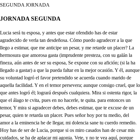
JORNADA SEGUNDA
Lucia será tu esposa, y antes que estar ofendido has de estar agradecido de verla tan desdeñosa. Cómo puedo agradecer a la que llego a estimar, que me anticipe un pesar, y me retarde un placer? La hermosura que amorosa gasta (imprudente presteza, con su galán la fineza, aún antes de ser su esposa, Se expone con su afición; (si la ha llegado a gastar) a que la pueda faltar en la mejor ocasión. Y él, aunque su voluntad logró el favor pretendido se acuerda cuando marido de aquella facilidad. Y en el temor persevera; aunque consigo cruel, que lo que antes logró él; logrará después cualquiera. Mira si ostenta rigor, la que el álago te cvita, pues en no hacerle, te quita. para entonces un temor, Y mira si agradecer debes, debes estimar, que te excuse de un pesar, quien te retarda un placer. Pues señor hoy por tu medio, del amor a la eminencia he de llegar, mi dolencia sane tu cuerdo remedio. Hoy has de ser de Lucia, porque si os miro casados han de cesar mis cuidados, se ha de aplacar mi agonia. Vete, y no te vea aquí, porque puede tu presencia retardar mi diligencia, y estorbar que diga el sí. Pues yo me voy a esperar sola pena, o el placer. ̱ Hoy de Lucia has de ser. Toy fenece mi pesar. . Aunque ingrata, y desdeñosa no quiera su amor rendido a Cardenio por marido, erá esta noche su esposa. Yalos dioses soberanos timara grata, y fiel, uidándose de aquel bios, que adoran los Cristianos. o mi acero con furor tortará su cuello aleve, pques la adoración se debe solo a Marte superior. Jásale, y ya persuadida miprecepto la ha de hallar. Isalgo, señor, a estar uobediencia rendida. Hijamía prevenido liendras ya lo necesario parair a aquel santuario lelos Cristianos fingido, ponde Águeda esa doncella, que en Catanía vivio hermosa, marchitada rosa, sahabita apagada estrella Que aunque los contrarios ritos diverso crédito dan a sus milagros; hoy van a su sepulcro infinitos. Y yo quiero acompañarte, puesto que tu intento es justo, y en esto no doy disgusto a la gran deidad de Marte. Y en viniendo, si amorosa mi ruego te halla gozoso, será Cardenio tu esposo, y tú su feliz esposa. Yo su esposa, mira atento lo que intentas alcanzar, que me ofreces un pesar disfrazado en un contento. Esto ya está prevenido, y ya lo tengo ajustado Esto mi primo ha intentado? Tú primo lo ha pretendido. Que sea el amor del hombre tan ciego en lo que intentó, que adore a la que escuchó siempre con horror su nombre! Oh imprudentísimo aprecio del amor humano, en quien se halla estimado un desdén, y acariciado un desprecio! Lucia, luego ha de ser, que ya no hay que esperar más. Breve término me das. Es presuroso un placer, Él si que ofrece un amante, con la voluntad rendida, que dura toda una vida he de dar en un instante? Con dos letras me cautivo para siempre, y si primero su fuerza no considero, su explicación no percibo, contra mi amor, puede ser que si él si le llego a dar, lo que no gasté en pensar, que lo gaste en padecer. Que si todas repararan en él si que perseveran: o nunca se arrepintieran, o muy tarde se casaran: Y así deja que advertida. lo mire considerada, porque es para muy pensada acción de toda una vida. Ya no hay que considerar: Que en fin, señor ha de ser? Y ya más no he aguardar. He de quererle forzada? Has de estimarle oprimida. . Dilo, pues (penas atroces!) Señor, al suelo rendida, y a tus plantas humillada, te suplico, que si puedes. Si retratar mi acento quiere al galán que estimo por esposo, ha de ser con su aliento, porque su aliento es solo poderoso, para afectos mayores él se retrata, escucha sus primores, Sin principio criado, me concedas solo un día. Ya no puede ser, Lucia. Ni esto solo me concedes? Obedecer es forzoso, y al instante se ha de hacer Pues mira como ha de ser, porque ya yo tengo esposo. Qué dices? triste desvelo, bien mi temor recelaba! Quién tu sacro nombre alabaa nó teme algún desconsuelo. luego al punto se ha de hacer. . Di quién es, el que atrevido usando alevoso trato? Si atiendes a su retrato, no te hallarás ofendido. dilo, infeliz hermosural Pues escucha su pintura, en el lienzo de mis voces. sin esperar el sin constituido, fue del Padre engendrado, de entrambos el amor fue procedido, y son de igual potencia, tres personas unidas a una esencia. La Persona segunda, porsacarme de eterno cautiverio, con humildad profunda, para alcanzar mi amor dejó su Imperio, trayendo el fino amante, todo el cielo cifrado en su semblante. Largo, y rojo el cabello el cristal de la frente dividida, la nieve de su cuello, al ardor de sus hebras se encendia; y si el aire las mueve, aquel ardor se abrasa con la nieve. Muriendo por mi culpa, me rescato su voluntad inmensa, y no tengo disculpa si respondo a su álago con mi ofensa dándome sin desvelo, a costa de su sangre todo un cielo: si penas para el malo, si glorias para el bueno no tuviera; yo que en amor me igualo, de un modo le adorara, y le sirviera: puesto que estimo al que gobierna el Polo, sin temor, ni sin premio por si solo. Este galán adoro, por esposo le estimo, y le venero, todo otro amor ignoro, que como en todo para mi es primero. Mira, pues, si en quererle te hago agravio, siendo justo, piadoso, eterno, y sabio, si el oro martillado que la codicia arranca de la tierra: si el diamante ilustrado, de las luces, que el Sol en el encierra: si el mar que en su poder ingrato oculta me diera las riquezas que sepulta, si para mi el Aurora, cuando anuncia del Sol el vivo rayo, cuájara perlas, que su risa llora; y para mi se fecundara el Mayo, si fuera en glorias juntas todo el Orbe tapete de mis plantas, todo lo despreciara mi porfía, sin inclignarme a su mayor grandeza; pues con mi esposo alcanzo la alegría, sin temor que suceda la tristeza. Mira padre, y señor, lo que previenes, pues me das males, y me usurpas bienes, aunque írrite, y merezca tus enojos, aunque tu acero con impulso fuerte apague las antorchas de mis ojos, y la sombra se encienda de mi muerte, en querer a mi amante, siempre firme ha de Para cuando sus castigos detengo yo, y para cuando si ahora no la ejecuto, su justa muerte retardo. Alguién la instruye en la Fe, que algún aleve Cristiano, como he temido otras veces, sus preceptos la ha enseñado, que ignore quien es mas ya de mi experiencia me valgo, porque siempre una verdad se sabe con un engaño: y si me lo dice, iré, y daré cuenta a Pascasio, porque de una vez de dudas, y de peligros salgamos, (jo Que aún ha embargado tu eno los acentos a tu labio, sin que merezcan sus voces. la caricia, ni el estrago! si estás dentro del silencio mi último fin, fabricando presuroso la ejecuta, rompa tu golpe su lazo, que haces mayor el delito, si le haces considerado. Aquí de mi fingimiento: industria dame tu amparo, como escuché tus acentos, confuso sobre saltado, y una dicha sospechada, en tu voz contemplo, y hallo; porque dentro de mi pecho, no encuentre el gozo embarazo, que el contento le mitigue sin poder hablar, aguardo, para que entre el alegría, que la dé el pesar espacio. Cuando esperaba medrosa, señor, hallarte indignado, el enojo que aguardaba, estar, siempre constante. se ha convertido en álago. Mira si alguien nos escucha No veo en todo este cuano ninguno que nos atienda. Ea industria, prosigamos; pues al Dios que tei veneras, y la ley que estimas guardo. Qué dices, señor? deten- las nuevas voces al labio, que por ser tanta su dicha, el crédito las retardo: tu guardas la ley de Cristo? tu mereces ser Cristiano? Desde que te hallé el papel me hubiera yo declarado, que estaba ya por hacerlo, el corazón reventando; sino temiera confuso, lo que ya te escuché claro; y por saberlo de cierto, de aquella industria me valgo de casarte con tu primo. Mas ya Lucia que entrambos una misma ley tenemos, y un mismo Dios veneramos, aunque la voz que pronuncio es cautela, y es engaño, porque me diga el Maestro, que en su ley la ha doctrinado temo contra mi se enoje el gran Marte soberano: quisiera, que quien te enseña a ti los ritos Cristianos, a mí me instruyera en ellos, pues por temor de Pascasio, recelando sus rigores, andan todos ocultados. El corazón temeroso, ni creyendo, ni dudando, la mayor felicidad, que en tus voces he escuchado late dentro de mi pecho, con tan equivoco amago, que no sé ni es de contento, ni sé si es de sobresalto. Mas ya, señor, que a mi ley, tu cariño se ha inclinado, y aquesta tarde al sepulcro desanta Ajeda nos vamos, allí verás mi maestro. Quién es? El noble Casiano. Venció la industria: hoy verás. traidora hija tu estrago, ve a prevenir lo forzoso mientras yo voy a Palacio; que agora con mayor gusto de tu presencia me aparto. Viva la ley de un Dios solo. Viva Marte soberano. Con esto me voy contenta. Yo con esto voy penando. Por cierto que es para espacio contento, sin que te aflijas, en ver tantas sabandijas, como andan por Palacio. Miren a un adulador, que al Virrey su voluntad le persuade, que es piedad, lo que sabe que es rigor. Un día, que en mi presencia. escupió con eficacía, le dijeron con que gracia ha escupido su Excelencia. Ya de músicos cercado sale, y su amor le previenen, pues porque lo entienda, vienen diciendoselo cantando. s. En los ojos de Lucia madrugaba un claro sol, que no se atrevió a salir sin licencia de otros dos. No la despertó el Aurora, que otro sol la despertó, que salió al campo primero, y antes que él amaneció. A señor, en tu alegría, conozco yo, aunque ignorante, que has visto todo el semblante bellísimo de Lucia, en quien todo el Mayo asiste, y en quien perfección hallaste: dime, pues, dónde la hallaste? y dime, dónde la viste? Dírate a ti mi pasión, donde la miró mi queja, y para decirlo, deja, que repita la canción. En los ojos de Lucia, madrugaba un claro Sol, que no se atrevió a salir, sin licencia de otros dos, No la despertó la Aurora, que otro sol la despertó, que salió al campo primero, y antes que él amaneció. Vila en el campo, y en hora, que las sombras la hacen salva, aún lo se reía el albía, aún no llorada el aurora. El Sol con tibios desmayos, aún no ilustraba la cumbre, ni aún madr