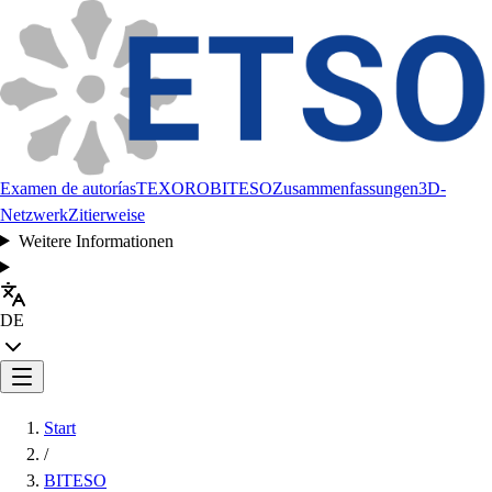
Examen de autorías
TEXORO
BITESO
Zusammenfassungen
3D-
Netzwerk
Zitierweise
Weitere Informationen
DE
Start
/
BITESO