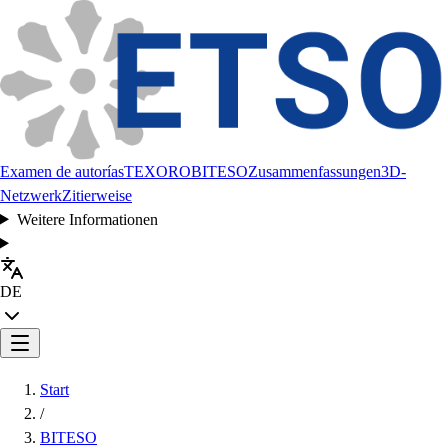
Examen de autorías
TEXORO
BITESO
Zusammenfassungen
3D-
Netzwerk
Zitierweise
Weitere Informationen
DE
Start
/
BITESO