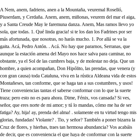
A Nem, anem, fadriens, anen a la Mountaña, veuremal Roselló, Piuserdam, y Cerdaña. Anem, anem, miñonas, veurem del mar el aiga, y a Santa Creude May le faremuna danza. Anem, Mas ramos llevo yo sola, que todas. 1. Qué linda gracia! si te los dan los Fadrines por ser más afortunada, que nosotras, no harás mucho. 1. Por allá se va la gaita. Acá, Pedro Antón. . Acá. No hay que pararnos, Serranas, que aunque la estación amena del Mayo nos hace salva para caminar, no obstante, ya el Sol de las cumbres baja, y de molestar no deja. Que un hombre, a quien acompañan, Don Hipólito, las prendas, que venera (y con gran causa) toda Cataluna, viva en la rústica Aldeana vida de estos Montañeses, tan conforme, que se haga tan a sus costumbres, y usos! Tiene conveniencias tantas el saberse conformar con lo que la suerte traza; pero esto no es para ahora. Dime, Fénix, vos cansada? Si ves, señor, que eres norte de mi amor; y tú lo mandas, cómo me ha de ser fatiga? Ay, hija! ay, prenda del alma! . solamente en tu virtud tengo mis glorias, fundadas! Violante? . Tio, y señor? También a poner bizarra la Cruz de flores, y hierbas, traes tan hermosa abundancia? Vos acabáis de decir, que es conveniencia el que haya de conformar con la suerte quien otro medio no alcanza. Es cierto. . Pues aunque sea, o contenta, o disgustada, debo hacer yo lo que todas. 1. Su merced, que andemos manda, dando mucha prisa, y es el primero que se atasca. Decís bien; vamos, Violante: ni aún disimula lo extraña, que está entresesta rustiquez; pero en estando casada Fénix, pues no puede ser de Alejandro la tardanza mucha, yendo a Barcelona volverá a gozar la patria, y pondré distante a Fénix de tantas necias instancias, como el Barón del Pinel (cuya necedad cansada iguala a su ilustre sangre me hace, aspirando a lograrla por esposa, desde el día que la vio: vamos, Zagalas. Digo, y a la devoción de la Cruz, que a festejarla en ssu día, nos condude, que cantemos embaraza? Por qué motivo? En el campo es todo lícito, Holalla. Pues vaya de baile, y diga segunda vez la algazara: Anem, anem, fadriens, anem a la Mountaña, veurem al Roselló, Piuserdam, y Cerdaña. Anempanem, fadriens, Pues que de perro de muestra, Nidales viene en demanda de la codorniz que adoro, mientras cuando a tierra caiga, estotro apiola el conejo, vaya él usmeando la caza. A estar vivos estos dos, pudieran llevar carlancas, porque son como dos perros. Señor. . Ay Moro en campaña? No señor; mas como Usia, que atishe alonje me manda, he uisto:- . Qué es lo que has visto? Una novedad bien rara. Qué cosa? . Que hacia la Ermita, que está a la lengua del agua del Mar, se encámina Fénix, y cuantos con ella marchan: Jesús! ya han entrado en ella. Lleve el demonio su alma, pues si a ella de hecho venían, adónde quería que entraran? Es, que con tanto misterio como Useñoria gasta, no lo juzgué, pues creía::- Qué? . Que era gente non santa. Qué es non santa, calandrajo del ropón de Doña Urraca, que hasta en la intención se le entran las arrugas de la facha? Qué es non santa? una mujer, que para reverenciarla le sobra tanto, y tan cuanto; que él tanto le hace ser tanta. No sabe (mas que le arranco la pelambre de las barbas) que en aquesta Baronia, que es solar de estas Montañas, y donde nací, señor, como quien no dice nada, de la torre del Pinel, desde que esa hermosa causa suavísimamente dulce de mis pasiones amargas ha llegado, es su virtud tan terrible por su fama, que hasta a mí, que nací yo, y con la alta circunstancia de ser Barón del Pinel, me me tiene hecho una Beata, con ánimo, y con deseo (bien lo sabe Dios, y calla) de adquirirla por esposa, aunque entre las dos distancias de subir ella a mi sangre, o bajar yo a su prosapia, resbale mi altura, y quede mi opinión descalabrada? Pues cómo tiene osadía de decir de ella una infamia, y en latín cómo conjuro? Piensa que está espiritada como el que tiene en el cuerpo? Qué es lo que tiene? . Una sarta de Demonios a caballo con malicias por corazas. Válgame Santa Lucia! Bien puede volverse a casa. Señor. . Abese de ahí, o truequen él, y Mindaña empleos. . Trueca bórricos, ya se ha dicho veces varias, pero no trueca conejos. Sírvame con las espaldas, pues con los ojos no sabe, mientras él se despestaña, viendo cuando de la Ermita sale Fénix: qué me hayan espantado de su vista del padre las amenazas! Ah, quien por verla estuviera en la Ermita, aunque entonara el fuelle al organo! pero harto sopla quien exhala en cada suspiro todo A un Saludador. eñaz Indomito bruto, la violencia, en que engolfada tu cólera, el mar del viento precipitado naufragas. Señor, detente, que no hay asentaderas humanas, que aguanten para alcanzarte el trasiego de esta faca. Qué es aquello? . Disparado va aquel caballo. . Desgracia fiera! hacia el despeñadero de aquellos riscos arranca, sin poderle sujetar el que va en él. . Una bala traigo echada en la escopeta; y pues sé tirar con maña, yo le haré parar. Jesús! Tendiole. . El Cielo me valga. No solo te vale el Cielo, dichoso hombre, mas te ampara cuanto hay de tejas abajo en la tierra de importancia, que es un hombre como yo. Hay, amo de mis entrañas! adiós, narices. . Teneos: qué es esto? . Aí es una chanza: un brazo medio partido, una pierna deslocada, y una nariz, que fue roma, y ya es Cordoba la llana. No hagáis caso de ese loco criado mío, y de la hidalga acción vuestra: recibid, señor, las debidas gracias; A̱ pues a no ser por el diestro rayo, que el incendio apaga de aquel bruto, ya la vida, que es vuestra, pues se restaura por vos, me hubiera dejado si es que deja lo que cansa a vuestros pies. . Hal, Nidales, este hombre de vos me trata, como no sabe quien soy: para enmendar su ignorancia, al descuido con cuidado la señoria me encaja para poder responderle, porque no encuentro palabra sin cólera con el vos. Harase a la deshilada, Caballero, la escopeta, como prevenida estaba, y soy diestro, al ver el bruto, qué corriendo:: no despachas? . Me manda algo Useñoria? Qué he de mandarle, fantasma? Cómo tiene atrevimiento, cuando ve que su amo habla, a interrumpirle? . Señor, Usta perdone tanta simpleza, pues Usiria:: Ah Tabardillo. . Terciana, qué me quieres? . Has notado de este hombre la extravagancia? No sé yo de qué tápices estas figuras se arrancan, que amo, y criados parecen mascarones de antigualla. Si yo a Usiria le puedo deber que se temple: . Basta, ahora vamos bien, ahora sí, que como allá os contaba, no solo en el libertaros del riesgo, es interesada mi atención; pero mi pecho, mi corazón, y mi casa, y toda mi baronia, sin la menor repugnancia os ofrezco, solo al precio de saber (oh cuanto gana quien a un Señoría el trato ni le gruñe, ni le masca! a qué venís a esta tierra, por inculta, y retirada, poco cursada de gente de fuste, ni de substancia, y quien sois por la caída, que por la estofa no es mala. Brevemente satisfecho quedaréis, si equivocadas dichas, y desdichas mías no se oponen al contarlas. Es Alejandro Pinos mi nombre, a Letras Sagradas (mi inclinación; bien que atentos (mis padres, a otras humanas conveniencias me obligaron a que la senda tomara de la jurisprudencia, carrera noble, aunque larga; es mi Patria Barcelona, donde entre mi ilustre Casa, y la familia de Entenzas, hubo, y hay tan heredadas enemistades, que aún duran los humos, si no las llamas; a concluir un tratado. a que obedecer me manda mi padre de un casamiento y con la más perfecta Dama, que Barcelona ha tenido; y vive aquí retirada; bien que yo no la conozco, me ordena venga a estas playas del mar, ruda babilonia de montes, que en él se engastan, por su gusto, y sin el mío vine a obedecer forzada mi inclinación; ved ahora si pude decir con causa, que de dichas, y desdichas el informe se enlazaba de mi vida, y si el acaso, que azaroso me amenaza es despreciable, juntando riesgo, amor, fuerza, y venganza. Unienlo a esas cuatro cosas nariz, brazo, pierna, y anca, que para el vivir me sobran, pues para el uso me faltan. Calla, necio. . Cómo no me dolieran, yo callara. Qué bien dijo aquel discreto que no sé como se llama, que dos simples componían de dos tedios una salsa! no creáis, que lo hallé en libro sin autoridad, ni traza; que es en la segunda parte de las Guerras de Gravada. Vos venís triste a cazaros, cuando a mí el placer me danza; porque mi propinqua boda, si no se bulle, se anda; y aunque esa Dama sea hermosa, me perdone, que tomara los desperdicios de esotra para cortar una gala: yo no la he visto, mas creo, que siendo Minerva, o Palas, será así, así; mas la mía puede ser así, y asada. Yo os lo creo (el hombre es necio) . Ahora le ves esa falta? Siendo esto de esta manera, podéis hacer miscelanía de vuestras penas, y mis alegrías; porque tanta afición os he cobrado, que os doy desde hoy la palabra de no apartarme de vos. Es agasajo, o es maza? Por si os pudiere servir con mi authoridad, mi espada, y mi hacienda (Jesus mío!) si os tomo amor, es tan rara mi ansia, que no me hallaré sin móleros las entrañas. Yo os agradezco el favor. Pues en fe de esa alianza, dadme los pies. . Para qué? Para echarlos una calza con mi boca. . Si es de cuero, bien va: mas cómo se llama? Yo? Tabardillo, y quisiera, que mi nombre se os pegara según mi agradecimiento. Vaya a agradecer a Jauja, Tabardillo. . Eso es a ratos, que a horas de comer soy Sarna. Ah Mindaña. . Señor. Fénix debe de estar arrobada, que no sale. . Cómo es fiesta de tanta inspección, es larga. Ya informado, la licencia me habéis de dar. A la Playa. A el Risco. A la Ermita, herido Ya el Jabalí: guarda, guarda la fiera. . Gurda la fiera. Ama aña el Risceo. . Aio Ay de mi infeliz! . Adónd caminas precipitada? ̱. Que, espera. . Huid, Serranos Qué es lo que escuchan mis ansias! Un Jabalí hacia la Ermita, y en ella el dueño del alma! sin mí estoy! Mindaña, presto; Nidales, dame la espada, la escopeta, ese puñal, ese garrote, esa daga, la pólvora, el cuchillón. Para qué es esa tardanza, si yo a vuestro lado: . Estoy desde los pies a la barba, de pura furia temblando: ha fiera! qué desdic