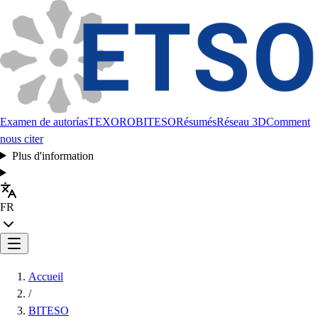
Examen de autorías
TEXORO
BITESO
Résumés
Réseau 3D
Comment
nous citer
Plus d'information
FR
Accueil
/
BITESO