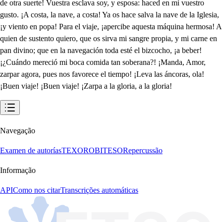
Navegação
Examen de autorías
TEXORO
BITESO
Repercussão
Informação
API
Como nos citar
Transcrições automáticas