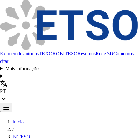
Examen de autorías
TEXORO
BITESO
Resumos
Rede 3D
Como nos
citar
Mais informações
PT
Início
/
BITESO