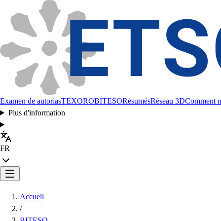
Examen de autorías
TEXORO
BITESO
Résumés
Réseau 3D
Comment no
Plus d'information
FR
Accueil
/
BITESO