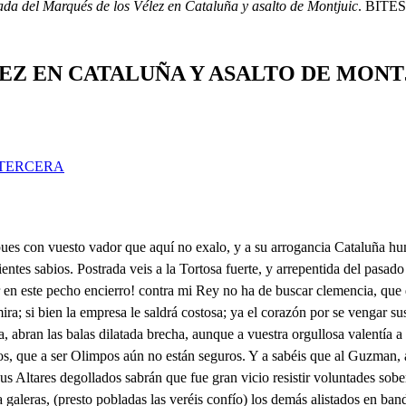
ada del Marqués de los Vélez en Cataluña y asalto de Montjuic
. BITESO
EZ EN CATALUÑA Y ASALTO DE MONT
TERCERA
leado habemos todo fue por nuestro honor: Haced como a vencedor noble, perdonando entrad, que es mas triunfo y majestad perdonar a los rendidos, Que no el pisadlas vencidos perdón señor: Levantad. 2. Con llanto señor las llaves A esas plantas arrojamos, cuando ni mirar osamos enojos, puesto que graves: usad de medios suaves, Que si sujetar queréis los pechos que aquí no veis ha de ser con grande amor, y sino advertid señor, Que jamás los venceréis. Quién es aquí el Capitán, que con tal reputación a sustentado el tesón? Los Cónsules lo dirán 1. Un famoso Catalán, que es de Rocafort Barón. Conftorma y con gran razón El nombre, mas dónde queda? A vuestros pies, porque pueda lograr mi heroito blasón. Sois un valiente soldado, Mas no sois leal al Rey. Si el Rey va contra la ley, ya quedo justificado. A su Rey debe el criado Sea justo, o no sea justo obedecer. . Es injusto. Por principio de piedad aquel Cónsul me ahorcad, Así me vengo a mi gusto . Pocos somos, mas qué importa si vuestros valientes bríos tienen por grata lisonja el festejarse un peligro. Esa Ara a quien quemá el Sol tanta cantidad de pinos, que al caduco tiempo ofrecen abrasado sacrificio. Esa pesadumbre excelsa, ese del mundo obelisco si sobrecejo a los mares, de los cielos paso limpios. Ese eminente portento de aquestos collados brinco de vuestras hazañas grandes viene a ser claro testigo. Desde estos montes soberbios del Alba, y el Sol registros, hemos de salir ahora a dar envidias a Pirro. Ea valiente Cabañas, que pues dáis a Marte quinto asombros, dad a la Patria de vuestro valor prodigios. Y vos gallardo Casellas cuyo gran valor admiro, y en quien descansará el cargo del sustentar a Calisto. Ea Almugabares fuertes, cuyo nombre ya está escrito, (para mayori gloria vuestra) del tiempo en los pergaminos; Vosotros cuyos alientos ignoran el ser vencidos, y arbitros en las batallas dais las victorias que miro. Vosotros que sois egemplo de los mismos enemigos, pues si saben pelear es en fe de haberos visto. Vosotros que en toscas pieles tan de la muerte ministros sois, que aún las ventajas os libra en lo ejecutivo. Vosotros que cuando el mundo da treguas a los seidos os vinculáis las victorias, y os consagráis los peligros. Vosotros que duras peña, son siempre albergue succinto moderlo de vuestros pechos, y de vuestra gloria nichos. Vosotros pues atendedme, que en vuestras pistolas libro la máquina más segura de mis valientes designios. Pues sois rostados pebetes del rojo Planeta Cintio, y os examina de Fénix, rayo a rayo, o hilo a hilo. Mirad por la Patria illustre en cuyas campañas miro ejércitos formidables; yo, Guérdere el cielo. . Oh amí Que hay del campo del Marqués, Cambrís como ha resistido de ejclcito tan pujante irrogancias, y bríos dígate mi desaliento la deseracia que suspiro el horror Di que valorte Digo desgracia que su Llegaba el General aquella fiera hijo de Cataluña, o quien pudiera comérsele a bocados, mitigara algún tanto los cuidados. que de vengarte tengo: Catalan no he de ser, si no te vengo, pero quede a mi cuenta! su ejército en Cambríls fiero presenta de quince mil infantes, y cuatro mil caballos, no te espantes! Cómo espantar, pues loco echa más, que a mi brío todo es poco Las altivas banderas azotaban del aire las esferas, si bien por ser tan viento amigas las besaba el elemento. Siguió la artilleria con tanto carruaje que temía. (y algunos lo decían) que no a pelear, sino a poblar venían. Vieras al