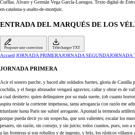
Cuéllar, Álvaro y Germán Vega García-Luengos. Texto digital de
Entr
en-cataluna-y-asalto-de-montjuic.
ENTRADA DEL MARQUÉS DE LOS VÉL
Proposer une correction
Télécharger TXT
Accueil
JORNADA PRIMERA
JORNADA SEGUNDA
JORNADA 
JORNADA PRIMERA
Acir el sonero parche, y haced alte soldados fuertes, gloria de Castilla pues con vuesto vador que aquí no exalo, y a su arrogancia Cataluña humilla; entrad, robad, dad saco, que al asalto de Barcelona, sola la cuchilla, y el fuego abrasador vengará agravios; callar y obrar es de valientes sabios. Postrada veis a la Tortosa fuerte, y arrepentida del pasado yerro, mas que importa, callad, porque la muerte a cual he de intimar, y a cual destierro: quien delinquiere por su mala suerte, (oh cuanto horror en este pecho encierro! contra mi Rey no ha de buscar clemencia, que de muerte le firmo la sentencia. Ya estamos en Cambríls que altivo aspira resistir la corriente impetuosa, tanta arrogancia con razón me admira; si bien la empresa le saldrá costosa; ya el corazón por se vengar suspira, todos han de morir, que no reposa un Capitán cual yo; porque triunfante hasta Paris me subiré arrogante. Apuntad la tremenda artilleria, abran las balas dilatada brecha, aunque a vuestra orgullosa valentía a acabar, y rendir siempre tan hecha; poco importa el abrir, mejor sería, porque pueda decir yo sin sospecha, que sois valientes; escalar los muros, que a ser Olimpos aún no están seguros. Y a sabéis que al Guzman, al de olivares hacéis en esto grato sacrificio a quien esta nación da mil pesares, sin razón, sin consejo, y sin juicio; todos cuantos, pues, son a sus Altares degollados sabrán que fue gran vicio resistir voluntades soberanas, principalmente las que son Gusmanas. Los mosos pues han de ir a las fronteras si son robullos y de ingenio, y brío, los rústicos villanos a galeras, (presto pobladas las veréis confío) los demás alistados en banderas trasladados iran al Norte frío, o a Portugal porque han de ver mas mundo, que en esto solo mi venganza fundo, Los Clerigos, los Frailes, y aún las monjas a degollar los tengo condenados, o a destierro fatal, y aún son lisonjas, según de ellos estamos agraviados, de sangre estas campañas como esponjas empapadas verán, si mis cuidados llegan de la venganza al fin que miro; . pues por cruelde hoy más de mí me admiro: Batidla estrada, ved si alguno alcanza impedir la empezada batería; ea fuertes leones, la venganzas compita con vuestra alta valentía, no quede de esta villa semejanza, no haya más Cataluña, Patria mía fue, pero siendo al gran Felipe ingrata traidor será quien defenderla trata. Alarma, alarma, pues, al muro, al muro, aplicad los aceros, viva España, ea Españoles fuertes, cuan seguro milito cuando estáis en la campaña: ya atiendo a todos ya aligual procuro mirar de todos una y otra hazaña, proseguid que la fama se hace lenguas: villanas men mbrils conozca sus Dios te guarde. Qué ha sido? Que el caballo del General han muerto Mal agüero. Ánimo, viva España, que en esto halle gabado el Principado por quien muero d Afír y dijo fiero, presa te tengo, así cenmigo digo, rimipado mi enemigo. reso es Parece que desdel muro un blanco lienzo han sacudo. Vaya un trompeta; y cuidado. Qué es partido conjeturo. Catalán falso, y perjuro ahora con eso sales cuando a las armas reales te has atrevido insolente; un rayo tienes presente por cúmulo de tus males. Dicen señor que apartido se te quieren entregar. Y qué partido he de dar? Salva la vida han pedido. Digan que lo he concedido, y doy la palabra Real; Pero calla desleal, que no ablandas mi furor sino con sangre y rigor. No temáis no os hará mal. 1. A vuestras plantas señor rendidos nos ofrecemos, que aunque pe