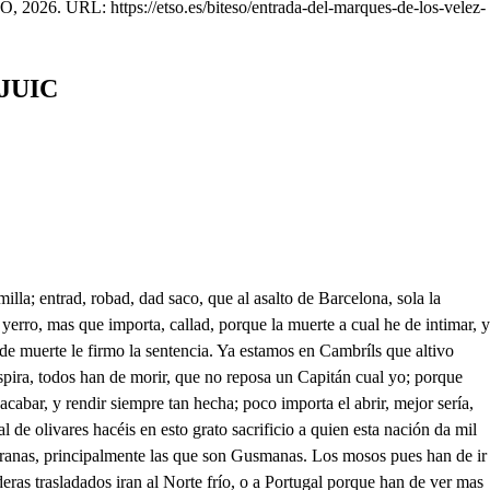
, 2026. URL: https://etso.es/biteso/entrada-del-marques-de-los-velez-
JUIC
 Castellano que como en lo abrazado del verano la cantora Avesilla. con el calor que al segador humilla. mariposa del fuego, sin orden, sin concierto, y sin sosiego, garla parlera, y chilla imitando su bárbara cuadrilla; así hablaba arrogante con el calor del parche resonante. Y a cada cual decía que para tanto rumbo, y bizarría soplo era Cataluña, que la conqu stariane Talloco prometía que en solo un mes el Rey conquistaria la Francia toda, el mundo, cual de bajar intrépido al Profundo ofrecía, y cual loco con desgarro no poco desafiaba a la bárbara fortuna. desde la cuna respeto le tenía que haber vencido su poder decía. Y hablando Torrecusa dijo que si la turba circunfusa de Cataluña, y de la Francia junta, se le opusiera por su mal, difunta la imaginaba solo al ver su ceño; (pero que necio empeño) el de Sy Jorge dijo que eran pocas (mas que arrogancias locas) cuantas escuadras conducir podría todo el Orbe, a su altiva valentía. Cual dijo que Torrosa no de traidora, si de temerosa se entregó al Castellano, por temer el azote soberano de Felipe; en fin todos se dibujaban con diversos modos los trofeos, y glorias, los triunfos, los laureles, las victorias. Con estas bizarrías tro ponen cerco a Cambríls, que se rindio por concierto, porque señor te advierto, que un hombre echó en un pozo la pólvora, y las balas, aquí el gozo del de los Velez a decir no acierto vida salva el concierto fue, y lo juro el perjuro abrensobre seguro, pide quien es el Cabo dice tu Primo, que el, y en fin al Cabo de afearle infinito, lo que él a voces reputó delito al Rocafort valiente mandó dar un garrote! Para, tente, o bárbaro homicida! A Bertrola también quitó la vida, a un Cónsul, y a Vilosa, Y en lugar de sepulcro, urna, o losa No digas más, soldados el morir por la patria ya es de honrados; pero el morir con gloria aunque os venzan teneldo por victoria. Por las luces que miro, (los suspiros retiro) que si me considero cruel, sangriento, agraviado, y fiero, de mí mismo me guardo: como en vengarte tardo. amado primo mío! Pero ya a vuestro brío valientes, y famosos Capitanes apelo aquí, tended los taferanes. al viento lisonjero; morirá el de los Velez tor iero. perjuro en mil maneras; desvaneced sus bárbaras quimeras. Ejecuta tu intento, mas sea velozmente, porque siento; si mi enojo adevinan que de miedo ligeros se encaminan otra vez a Castill era muy mas por no declararlo harto mejor señor será callarlo, porque no se me huyan, y de precipitado no me arguyan no mueran de dos muertes, pues se precian de fuertes, que valor he de darles, porque pueda con su honra degollarles: No digan que murieron, porque solo enojado me atendieron; y que al llegar mi espada, por ociosa se volvió envainada! Yo que sé que soy rayo, y anteveo lo flaco del desmayo, reviento de impaciencia, porque sé que he de obrar sin resistencia, y he de volverme, ocioso hollado dentro en mí lo valeroso! que si mi brío es dicha, sdí no hallar quien se me oponga es t Y nosaltres direm a carn, a carn, que de sentirnos sols se moriran. Tarragona me a pedido, que socorramos su plasa, pues tan adelante pasa