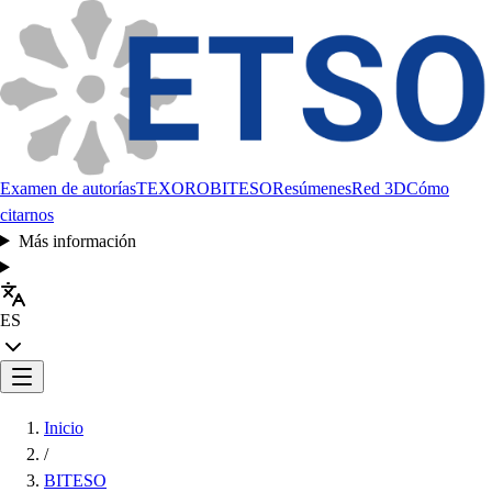
Examen de autorías
TEXORO
BITESO
Resúmenes
Red 3D
Cómo
citarnos
Más información
ES
Inicio
/
BITESO