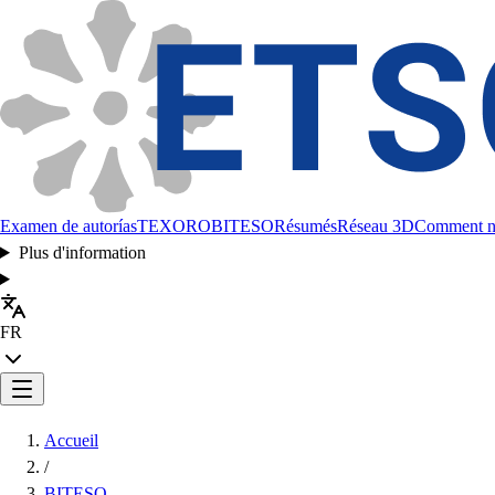
Examen de autorías
TEXORO
BITESO
Résumés
Réseau 3D
Comment no
Plus d'information
FR
Accueil
/
BITESO