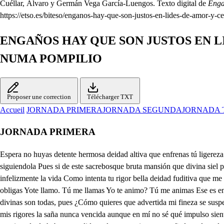
Cuéllar, Álvaro y Germán Vega García-Luengos. Texto digital de
Enga
https://etso.es/biteso/enganos-hay-que-son-justos-en-lides-de-amor-y-c
ENGAÑOS HAY QUE SON JUSTOS EN L
NUMA POMPILIO
Proposer une correction
Télécharger TXT
Accueil
JORNADA PRIMERA
JORNADA SEGUNDA
JORNADA 
JORNADA PRIMERA
Espera no huyas detente hermosa deidad altiva que enfrenas tú ligereza d expensas de tu fatiga dserta en vano arrojado qoven alientas las osadías que ya otra vez mi depecho te castigo y ol castis de a ded siguiendola Pues si de este sacrebosque bruta mansión que divina siel providencia por coto puso a lamorada mía temerosamente osado intentas pisar la linea al impreso de mis flechas será preciso que rrindas infelizmente la vida Como intenta tu rigor bella deidad fuditiva que me detenga si veo en tu hermosura un enisma pues al paso que tu acento suspender misosadías pretende seguir tus pasos con otras voces me obligas Yote llamo. Tú me llamas Yo te animo? Tú me animas Ese es engaño dioes Pues si advertida lo miras solo a quese humano acento tu humano ser acredita y cuantas partes componen tu belleza peregrina divinas son todas, pues ¿Cómo quieres que advertida mi fineza se suspenda porque lo mande precisa una humana seña cuando me llaman tantas divinas ya ignorado Jobenveo que engañoso solicitas suspender de mis rigores la saña nunca vencida aunque en mí no sé qué impulso siento que a hacerlo me obligas y considerando ahora como otra vez prevenida contra el rigor la templanzo de cesa que pudo ser tu venida ocasionada de haberte perdida en la nunca vista enmarañada maleza de su bosque compasiva perdonar tu vida quiero pues es cruel es impía quien descuidos del destino como cuidados castiga y así acompañado ahora de una de las sacras ninfas que conmigo de este monte laquesta mansión habitan padas cobrar el camino y a doserte que si atrevida tu planta otra vez intenta pisar su distrito, altiva fiera y cruchas de hallarme si ahora me adviertes benigna Flora eslide Ninfas todas oíd mi voz No remisa esas piedades su pongas cuando crueldades publicas pues si en tus ojos el alma queda como No prosigas ni por fies en decirme pasiones de amor indignas que son las porfías recías cuando ofenden más que obligao el que porfía enamar El mérito solicita y cuando a merecer nacen son discretas las porfías que la discreción a obliga y que a la vanidad mía no lo esté bien confesar que quiere lo que la obliga Yo, en fin oírlas no quiero pues en mí es fuerza el decirla Porque si en ello me ofendes Porque aun en aqueso obliga sermás finos los afectos si en acona de lo Pues es fuerza que se diga que obediencias voluntarias son finezas más remisas contradición es notoria querer aun elalquimista más diestro de amor hacer finezas las groserías y porque desengañado estes que es vana fatiga de tu esperanza esperar que a los alagos me rindas de esa ignorada deidad monstruo cruel de las vidas cuyas a las cuyas flechas que unas bate y otras libra Tosico de fuego inflaman contanios de aire fulminan sabe ilustre yo venque aunque no tengo noticia de quién eres que seas nobse tu cortes trato acredita. abrás digo o generoso mancebo que en esa altiva pirámide que deelalba qe desastra registra la luz másgura aun antes que flores sabes con su avidad repetida unas subenida anuncien y otra plantea su venida que es el sagrado aricino que por la copia de Ninfas yorá culos que le ilustran sacró el orbe se apellida de una nayade infeliz, sin duda hermosa sería, pues lo fue, porque en la bella y soberana familía de la hermosura es antiguo patrimonio la desdicha entre los brazos piadosos de Diana o suerte esquiva naci en cuyo triste parto en la acilga hora misma que sasí a la vida yo ella salió de la vida Diana, pues advirtiendo ser impiedad que me sirvan al nacer por cuna un monte, por cama la hyerba f