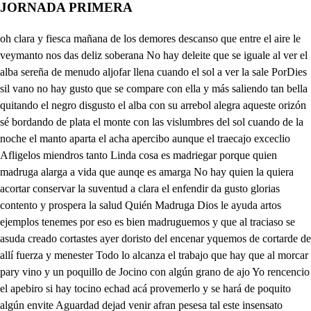
JORNADA PRIMERA
oh clara y fiesca mañana de los demores descanso que entre el aire le veymanto nos das deliz soberana No hay deleite que se iguale al ver el alba sereña de menudo aljofar llena cuando el sol a ver la sale PorDies sil vano no hay gusto que se compare con ella y más saliendo tan bella quitando el negro disgusto el alba con su arrebol alegra aqueste orizón sé bordando de plata el monte con las vislumbres del sol cuando de la noche el manto aparta el acha apercibo aunque el traecajo exceclio Afligelos miendros tanto Linda cosa es madriegar porque quien madruga alarga a vida que aunqe es amarga No hay quien la quiera acortar conservar la suventud a clara el enfendir da gusto glorias contento y prospera la salud Quién Madruga Dios le ayuda artos ejemplos tenemes por eso es bien madruguemos y que al traciaso se asuda creado cortastes ayer doristo del encenar yquemos de cortarde de allí fuerza y menester Todo lo alcanza el trabajo que hay que al morcar pary vino y un poquillo de Jocino con algún grano de ajo Yo rencencio el apebiro si hay tocino echad acá provemerlo y se hará de poquito algún envite Aguardad dejad venir afran pesesa tal este insensato animal nunca acaba de dormir llamalde doristo a despertarle entras no le Mas simple hombre voto a mí en cuanto a que vivo estoy es como unas nopardios pues que si a dormirse hecha darle voces no aprovecha Ya vendrán presto los dos su padre habrá menester dejarle con que pasar que el no lo sabrá ganar y estáráse sin comer Eso a nuestro amo le importa Pues tiene un hijo tan rudo eiiato Naturaleza no dudo que anduevo con él muy corta a un cortar seña no sabe nipara hacerlo se amana, ni cualquier cosa de mana en su corto ingenio cabe y así, ya no hay quien se extraña de sus nocencia sineera a no ser muerta dijera a su madre que le empañe sacado visto afran como él viene embelezado belesado sin abrir los ojos Andafían acabemos Ea que ya le tenemos aca mas no ha desportado Fra haoola amigo Despertad pordemás es no mueve manos mpdes ola fran a quien dego despiertasamente caso sin duda que harde la fiagua echalde un poco de agua desaficente Qué insesato a que el agua pese a mí con ella estará despierto la ciena d queen estar ea pues dejemos ya de dormit ¡Ay madre mía! que me aogo es ya dedda Bueno dormidose está ses do Luego estabadurmiento pues que estabadesvelando que digo estaba soñando de see eno un lindo cuento Que nunca tú has de dejar los sueños Dínos leya. Dejadme volver allá acabarbe desoñar el dormir es su consuelo venaza y así yo viva que soñavas que me ba por medio de un monte al chelo que en el mil piedras había que alumbraban como estrellas y que yo era una dellas Ya los cielos me subla No es buen cuento a lo dicerlo Hola, si así ha de pasar quiero hastarme desonar un sueño tan peregrían cuando en su rey no te veas Asuérdate allá de mí. Dilo como el otro así suesalgo en el coge empleas basta que quiere fran Irse a los cielos sonando icuál es que caminando vaya a cortar un centiso que hay mucho que tracajar mos remra Toma santo señador, no es mejor y rasonar y después trabasaremez haga ahora lo que importe ye esas encinas corte que los dos empezaremos por este lado silvano vaya por esotro Vanse los tres voso. Ahora sólito estoy. y con el acha en la mano Alto damos acortar temo que no te he de saber que tan jumento he de ser de pere que a nada me he de amanar mucho el acha me inquieta quiero dejarla mas to que, sinotravajo yo en verdad que habradieta y así a cortarme remito hermanos olmos paciencia, perdónen mi diligencia que yo les daré nasilo Pero ¿quién podrá mi Dios cortar lo que vos criastes aquesto vos lo aumentastes Señor, cortados los dos soy un leño soy un mármol Y así no hay que os espantar Pero cómo he de cortar mi Dios este hero árbol hermanos árboles yo esta hermana hacha arrojo porque si los corto en ejo aesque los crío no venga soberbia porque pan allo sucel mire que le cortaré si se desvanece en vano estotro he do arboliso No se eneje por no ser tan allo que ha de freler no siempre ha de ser chiquiso en Dios pongasa esperanza que el es divino hacedor porque el humilde es mayor en la celestial balanca en verdad que he de dejalles que su gusto es bien me cuadre mas no que dejó mi padre que no vuelva sin cortalles tenga paciencia un poquito porque hacerlo estoy dispuesto Margan ellos repuesto que yo les daré pasito empiezo dueles cafe porque nos diste muy recho es verdad que soy un necio pero yo me enmendaré a este árbolisocayo a fe que esárbolde bien y que lo ha hecho muy bien aunque tan mal lo hice yo sólo el traecajar importa si en casa comer queremos Démonos por iesa cortemos entra un caminante que la cha muy bien lo corta Perdí esta noche el camino entrando en este enconar y aunque cansado ymohino n encuentro con el lugar ni con el camino a ti no mas allí veo un pastor ola buen hombre a quien digo llegarme será mejor Ola hao que digo, amigo si es sordo aquel leñador a buen hombre Si hablo acato el árbol No me divisa hasta en la voc es escaso no se quisen tan aprisa que yo les daré más pajo llg sois sordo hor ssos No sois ordo qué pedís el camino de Sevilla es maravilla. pero porque lo decís camis está el camino real poraque Ya le veréis. anto s si entrais en él pesea tal porque no me respondéis más bien pues respondo mil fuanto Éste es inocente en todo camas a entenderle me hacomodo esta cerca algún lugar No sé más yo he de llegar fartos presto allá Gracioso modo Vase por aquesta senda dese dedo No sé por hay vine yo No hay quien este hombre entienda camad sabéis el nombre yo so fiano Estremada es la contienda No sabéis cómo se llama Villa palacios. franos ecerca No sé más allá habra cama Vase por traste esta alberca Afecques hombre de fama Id por esta senda estrecha hablar con él no aprovecha camad a cual mano tomaré Derecha hoy quierda nose saros cuál es la mano derecha que stra ordinaria inociencia Qué grave aspecto que honradon venetable presencia en la frente traes pintada un donde divena liencia Muéstrame amigo la mano porque el cielo soberano Mucho te debe querer suelte quiere la morder Vayase con Dios hero muestra que morder no quiero por la palma la has de dar en tus rayas considero que del cielo has de alcanzar el camino verdadero de verte amigo m espanto vendrás a ser un gran santo como a voces te confieso y yo la mano te veso en señal de esto entre tanto ¡Ay hay, que me la hamordido ADiós simplicidad santa en mal hora acá ha venido que con arrogancia lanta media mano me ha comida Ya no podré ira vasar No sé cómo he de cortar la leña que es menester mas no debió de morder si solamete betar ¡ay mi mano volver quiero atrabajar que es razón llevar buena leña espero pues decada golpe el sor arroja al suelo un madero sle una guarda de con un clancón cantro cuarto Hay tan gran bella quería esto es robar por su modo pues no hay en el monte todo árbol seguro este día esta gente pertina, Nostala toda la lega y a cortar la lena a llega del distrilo de alcaraz prender este hombre es escarmen para otros que huyendo como unos potros Vanpor el monte otros tres Hola qué digo aladror? viene amorderme la mano ¿Cómo cortáis leña hern mnuestra juridición No sabéis queto es robar públicamente la hacienda N habéis de tener enmienda con hartarme de avisar cierto, amigo que llevamos frano de esta leña para casa ya de desverguenza pasa puars y es afrenta que os saframos Teñeor al Rey que habéis de ir esta vez preso, por Dios, Apartad el lanzón vos Pues queréisos resistir puarde Guarda no llegue dsaos que si la honda revuelvo en verdad que me resuelvo a que con algo le pegue a la justo traidir duarto a matarte me dispongo Si en ella una piedra pongo Yo haré apártaros mejor Pues no queréis de tener Ya la pongo ¡Ay que me ha muerto. cuarto han visto que bien acierto cranes Pues asi os dejáis caer a fe que sois delicado sangre os sale jan de presto de una pedrada que es esto Ea noseháis porfiado de verás lo hace el aguelo Bien en el of medra que apenas llegó la piedra cuando se tendiden asuelo a ¿qu es estodi. ques lo que has hecho ani mal viose desventura icual con una piedra le di sarod Yadado se habrá dormido Muerto le as fran dedess frano. si la piedra le mas, en nada culpado h sido A buen hombre no responde Ya le llame yo por voy fans si quería rresponder pero no tendrá por donde llevémosle de aquí, pues pores de antes que venga más gente pues el heratan valiente franos No se fuera por sus pies Tende hay que ya llego tu muerte Rulga me ciro Yo no le mate doristo, la her piedra le dio Tema lacholla blanda y así le hice unaguloro, en del fuerpo majadeno pers y si que me presto anda Andanino anda que Dios te lo manda Vue quen cando n cual alate maral ponte pellabradores salo ae será mejor la cosecha llag y pagaremos mejor Que se dar quito el? necesidad tan estricha con la cortedad del año y ser los inos enjusos ya el abundancia de frutos nos hará libres ogano ParDios, alcalde que creo palso que, aunque le pen en las barbas alcarar que nuestras garbas hand estar como deseo que santo nos molestaron con las deudas el lugar que no entendieron cobrar el trigo que nos prestaron adros gracias que nos da si igo tan Buen año que a mi cuenta podremos sacarde afrenta y a un trigo nos sobrara cuanto os prestarona vos dealcal Veinte anegas me cupieron de veréis cuarentas dos pero guardarlas podréis y sembrar Dstios cortojos que en fin tenéis muchos lligos y menesterlas habréis después de las sembra haca nos podréis venir pagando porque en efecto ensembrando será mejor la cosecha y más ogaño que está la tierra muy bien llovida tal la dejo la havenida salendoristo a Todo menestor será anda pesea tal rapaz Sabed qu e stá buena pieza le ha quebrado las duecos al una guarda de alcatraz y queda en el monte muerto ea parrarlo que importa Haced que es la ocasión corta Ya prenderle vienen cierto este fran que intenta quiere dar fin a mis años que me busca tantor daños y me pone tanta afrenta tan grande fue suflaqueza, que se queja de un iasguno una piedra somo umpaño que le encale e