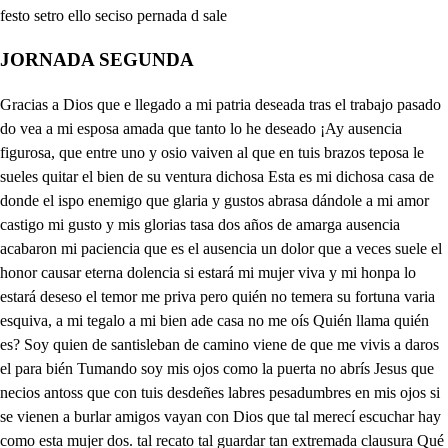
JORNADA SEGUNDA
Gracias a Dios que e llegado a mi patria deseada tras el trabajo pasado do vea a mi esposa amada que tanto lo he deseado ¡Ay ausencia figurosa, que entre uno y osio vaiven al que en tuis brazos teposa le sueles quitar el bien de su ventura dichosa Esta es mi dichosa casa de donde el ispo enemigo que glaria y gustos abrasa dándole a mi amor castigo mi gusto y mis glorias tasa dos años de amarga ausencia acabaron mi paciencia que es el ausencia un dolor que a veces suele el honor causar eterna dolencia si estará mi mujer viva y mi honpa lo estará deseso el temor me priva pero quién no temera su fortuna varia esquiva, a mi tegalo a mi bien ade casa no me oís Quién llama quién es? Soy quien de santisleban de camino viene de que me vivis a daros el para bién Tumando soy mis ojos como la puerta no abrís Jesus que necios antoss que con tuis desdeñes labres pesadumbres en mis ojos si se vienen a burlar amigos vayan con Dios que tal merecí escuchar hay como esta mujer dos. tal recato tal guardar tan extremada clausura Qué más gusto ha de querer quien ser casado procura que una tan casta mujer que de ausencia le asegura sale dl ea ocentro de mi deseo Que deseado habéis sido tal es el bien que poseo que con el gozo crecido parece que no lo creo sale donDie vengo a vers mi querida dastre por quien vivo hoy de mis tormentos se olvida Mas ¿qué es lo que viendo estoy Ven espero de mi vida. su marido de besar que ausente de Alcala estaba que tal he llegado a ver aquí mi vida se acaba Pues mi gusto es de perder ¿Qué es lo que busca galán así se entra por la casa donde sus dueños estáir aquesa libbertad pasa defaya.s Dicio mean sta casa se al quilaba de mis tormentos se olvida y por eso a ver la entraba No se alquila que ha venido y a su dueño y mi marido a saber eso bastaba de dies para no entrar acadentro bien lo inmendo por allí el saber está en su centro Perdonad, si os ofendí Id con Dios A ciego incuento Vamos de aquí prenda amada adónde os quiero contar de mi prolija gornada cosas qué os han de desar extrañamente admirada centran dende de le n dmédico y un cer el ospital vestido de una Parda hasta en pies y una tabla de memoria dotoo que de ese hern tantas cosas dicen no padre encarecer su virtud fara son las cosas que hecho tan extrañas en un año que habrá que tomo rlavino que con racón le llama el mundo santo y es su limpieza tan divina en todo que pordo el mundo piensa que no acierta por allí hace cosas prodigiosos su ejercicio mayor son las limosnas y tal que detres mil ducados pasan lo que ha dado este año abiudas pobres a pobres esudiantes y a otros muchos que vienen a valerse de sus manos Todo loda el cielo con más colmo que después que está fran en casa del ospital las rentas son mayores la mitad de lo que eran ahora a un año cura los pobres con tan gran paciencia que volverá decera a un duro vience no hay apartarle de ellos allí tienen su madre y padre su consuelo y vida y lo que causa admiración más grande es que suele un infermo desauciado pedirle un jarro de agua y su simpleza sin mirar que le puede dar la muerte se lo da luego al punto y quiere el cielo que l agua la salud le da y la vida maravillas son grandes mas con todo importa que se curen los enfermos conforme lo que el médico ordenare el hermano Francisco, aunque están bueno para infermero no aprovecha nada Él viene aquí que gustó da mirarle Podía pedirle cuenta de la comida que hoíles dio a los pobres que aquí está la tablilla de memoria Oh hermano doctor sea bien venido diga p fran con los pobres Cómo le haído oy Muy bien por cierto le hacer paseual Cama primera que vos y pasas Qué le dio tenía ya el hermano calentura Díjome que quería un pie de puerco Diselo y al momento quedo bueno que disparate Probeiolo el cielo cama segunda nada hasta la noche aquese perno estaba muerto de hambre dile un plato de coles y denavos una ojaza de pan y guarrote inviólo a su casa y fuese luego Qué gracias al señor está ya bueno cama tercera hérgente una aguda no la quiso el hermano y afoyola Pidióme vino y dile media yacumbre y ya como un reloz se ha levantado Cama cuarta gallina No la quiso y yo me la comí Pordarle gusto cama quenta sangría Aquese ao dijo que estaba flaco y parecióme que no sería razón sacarle sangre Antososele una cabeza de ajos dicla y ya comienza a levantarse mire qeno fr, auque estas cosas las cace Dios con su poder inmenso no siempre nuestras obras son tan santas que merecen que Dios haga milagros ándonos la s alvo por tantos modos curenselos enfermos, según manda el orden que los médicos le dieren que Dios los sanara de aesta suerte sintentar la fortuna confemedios que les dieran la muerte si Dios mismo con su grande piedad no lo excusara el niño Jesús quiere que así sanen No tiene que cansarse hermano medieo que Dios sabe muy bien lo que se hace no permiten repuestas sus fazones Señor, Dios nos socorre de esta suerte temo que si diese aquese enojo al hermano fran que en la vida no sucedera cosa en esta casa que no nos diese pena De esa suerte no quiero eplisar ágase todo de la misma manera que or denaré el certo f En verdad c quel niño Jesiz ese que lo ordena con médico tan bueno poco importa me decinas quel mundo les aplica Tal del niño Jesús es lavonica sale po de san este banque viendo matar a su mujer después de tan larga ausencia ijo en mi casa cruel para acabar mi paciencia Ahora verás en ti y él si hay en mi brazo clemencia que entre aquestos brazos dos has de pagar el tributo a la muerte, ¡vive Dios de esta ausencia tan mal fruto honor me habéis dado vos Dime lavidad persura cuyo es el qio enemigo que matar mi honor procura o el alto, cielo es testigo que aquí te desepultura está la honestidad es que tenías tan guardada y mi honor hallo a tus pies pero qué mujer dejada no dio con él astrabes Mi honor mereció este ultraje Mas de aquí puede sacarse l marido que se ausenta si así su mujer le afrenta no tiene de que quejarse y así el que vino a nacer sin conta con gran prudencia guarde el honor que ha de hacer que estal que el aire de ausencia seso de de de cerda de si se viene ha de sacer Vivo es el cijo declara mi afrenta tu culpa aclara más cierra enemiga el labio porque no viendo mi agravio No es mi desonja tan clara Amigo, si os he ofendido si ja más pensé que ere si tan desdichada he sido Que es lo que decir podré a mi afrentado marido acaba enemiga acaba de pueblicar mi desonfa mas sus maldades acaba pues que quise hacer mi honja de una mujer libre esclava ¡Ay amor falso que ha suhecho No sé más que me has desecho con que mi honor satisfaga Dilo presto ves la daga te e desconder en pecho si jamás pensé agraviar tu honor del más altorisco ve a mi cuerpo rodear que a queste niño a criar medio yle her mano fran Él me encargo su regolo que como a un santo le igualo hace mis cosas, por Dios Pero espantome de vos que tengáis mi honor por malo fan el deel ospital te le encargo como cio puede ser más yosharé mal si de tu llanto prolijo creyese suceso cigual mas con todo eso primero el suceso saber quiero pues tanto el caso me toca falsa de su misma boca de quien latidad espero y porque hablarle no puedas entra y en este aposento con llave encenrada que das Doverás tú sin sangriento si aquesta desonra heredas Buen fran detisio. la vida y el honor mío puedan mis lágrimas tanto pues te llama el mundo santo que encubras mi desvarío ¡Ay sonfa, como alimentas al confado corazón si de él una vez te ausentas nunca tarde o finfazón volverte con el intentas importa siempre velar que el honor por ysimirse se viene en el alma a entrar y nunca viene a sentirse hasta que viene a faltar. sale san alabado sea el señor que ya me han dejado solo dónde podré sin temor alabar de polo apolo su grandeza y su favor No sé mi Dios quién noalaba teniendo el sentido en calma el ver que tenía el alma del falso tinoso esclava y por vos del lleva palma Quién no ha de alabar trasesto veros puesto en una cruz tan descolorido el pesto por sacar al hombre a luz que estaba en tinieblas puesto ¿Quién nosalaba si vio que vuestra madre y la mía en el sepulcro os hecho y después altercer día dejáis la cama que os dio quién no alaba vuestro nombre porque el infierno se asombre si de nada al hombre hicistes y confando el ser que le distes por el hombre os hacéis hombre ala vemos gusanillo alsor que nos crío. con corazón tan sencillo pues que nos hizo hombre ino nos cizo baca o no villo a la vemos que es facón ADiós que nos ha criado dándonos tan gran valor pudiendo hacebios tejado Opepita de melón a la vemos le infinito pues es de los pobres rey y con su poder bendito conbrenos cizo y no vuey Carnero macgo o cabrito, a la vemos su poder Pues que suduvimno trato nos dio este humano ser pudiéndonos hacer pato Qué pato nos pudo hacer y pues que el cielo divino le alaba consacro canto a su Alabanza me inclino Pues que mésico hombre inocanto y me pudo hacer pollino y así con mí lenga puda es bien que a la ballo avda quien fuera un grande sabio porque os lo hasé mi labio dándome vos vuestra haydeda mas, aunque mi ingenio fue tan de piedra oduro tronco con él os alabaré aunque soy tan fudo y bronco que en dos mil faltas caire sale pr de Santisteban a cie Franco vengo a saber si mi mujer que esta es la pena que tengo No hay que venir a saber con la priesa me detengo vengo a saber si le ha dado que después que ausente estado allé en casa ¿Qué se abrasa que el niño que halló en su casa El sñr te le ha inviado pregunto, si se le dio a mi mujer. Porque no Pues ¿quién se le había de dar si no le quiere criar Tráígale que aquí estoy yo el niño Jesíes no quiere que no estimen a sustimos si criarle no quisiere con mis fraternos cariños haré yo lo que pudiere digo her ¿que deseo que si es suyo. ¡Bueno está traigámele que yo creo quelnimo Je sus podra quitarle ese mal deseo los niños que da el señor si a Dios quieren agradar Criarlos con mucho amor oel selor sabía criar Pues lo sabe hacer mejor muy buenos son los criojos y el no agradecer al cielo que le cumpla sus antojos si fue malo mi recelo y