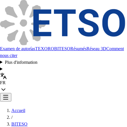
Examen de autorías
TEXORO
BITESO
Résumés
Réseau 3D
Comment
nous citer
Plus d'information
FR
Accueil
/
BITESO