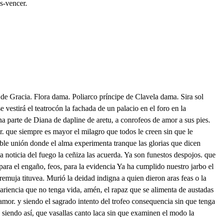
s-vencer.
 que ocupando varios sitios cuantas parecen inquietas que tal vez desde las rosas corriendo a las azucenas con la púrpura que cupan la candedez ensangrientan, y tal vez retrocediendo al cloquel de la mosquita con los copos que atesoran encendido es carmín nuevan movia el aura apacible, las espumas lisonjeras y en el blando movimiento de la escarchada madeja servía de adorno fapil la esmeralda de las ierbas por esta cuerda de plata que amante el céfiro templa sobre la citara grave de la olorosa verida donde es cada flor, un eco cade ramo una cadencia cada tronco, es arco verde, traste duro es cada peña, comence a seguir gustosa la cultura di una senda variable cinta de flores, tan primorosa, tan bella que si como dicen muchos hubiera amor pudiera para ser lince tejer de aquesta cinta su venda, llegué por este distrito verde compaz de violetas, que estendiéndose en esta tua vacios cérculos enseña a lo último, del segundo jardín, por donde se lleva aquella monstrupsa roca Cila estable de estas selvas que por oficios distintos sus prodigios manifiesta, Dígalo al ver esmaltada de lentistos ludiademas coronarse de abes dulces el aire de la comera Dígalo al mirar tu cuerpo. vestido de erranfes hiedras racimos de frutas negras. Dígalo el abrir su pecho en una rúsfca cueva por donde el aire suspira, por donde el risco bosteza. y dígalo, pero aquí poro segura mi lengua. en vez de encontrar palabras con los temores encuentra, o nunca enemigo acaso, prueba de mi aliento hicieras viendo que la roca escupe dos cristalinas sirenas. de sediento labio hechizos armonías lisonjeras que en sonoro metro a justan la sombra que representan repare en unos frazmentos Mármol, que el tiempo dejo para estudisso enbeleso de aquel que los interpreto y desentrañando un trojo de la ambición de la arena que concebe las ruinas para guardar las ofensas, ley que decía el mármol, amor oculto, ya ponas del accidente ofendido aunque no de la enfluencia se aseguraron mis ojos de la noticia primera, cuando al muerto baselisco que escupe el horror en letra Vise airada, oculte esquiva porque no quedase sena de la inplesión maliciosa, de la rasgada dureza, y aunque ya había olvidado este suceso que es tema de lo soberano hacer olvido en sus conveniencias, tú con esas repugnancias. hermana, otra vez le acuerdas. y el refecirle no es porque los regores tema de amor, deidad tementida, que los engaños venerán, sino para que conozcas Lisaura, para que entiendas que son hurtas nuestras glorias, que la esperanza es incierta que amor es mentira humilde sus arpones son quimenas, tu dómimo el más tirgno, sus leyes las más violenta, y que sola la esquiber vence vive, triunfa y reina. La esquivez truenfe de todos La crueldad hermosa venza. d eo. triunfe y reine mi rigor. Viva nuestra majestad. Pues ya de la beldad cantifo el profeo el amor. Pues ya de la Beldad es troptico el amor Sirenas artificiosas, que para aumentar mis penas Si llamáis como sirenas desestimáis como hermosas no siempre tan rigurna estrenéis vuestro valor, pues defiende mi dolor a estudios de la crueldad que yq de vuestra beldad trofeo humilde es amor. Segismundo vuestra fe, cortes, discreta y gallarda aunque en sus ob