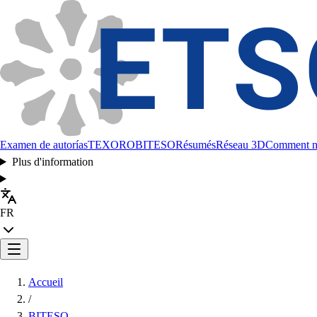
Examen de autorías
TEXORO
BITESO
Résumés
Réseau 3D
Comment no
Plus d'information
FR
Accueil
/
BITESO