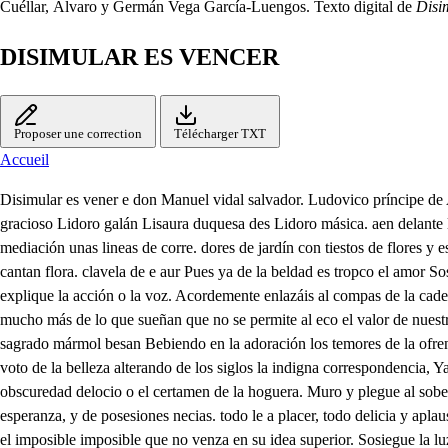
Cuéllar, Álvaro y Germán Vega García-Luengos. Texto digital de
Disi
DISIMULAR ES VENCER
Proposer une correction
Télécharger TXT
Accueil
Disimular es vener e don Manuel vidal salvador. Ludovico príncipe de Aurora su hermana. Narcisa dama. Segumundo príncipe Nisé graciosa. de Gracia. Flora dama. Poliarco príncipe de Clavela dama. Sira sol gracioso Lidoro galán Lisaura duquesa des Lidoro másica. aen delante las damas con la música de las dos que cantarán y detrásuro Y Lisaura se vestirá el teatrocón la fachada de un palacio en el foro en la mediación unas lineas de corre. dores de jardín con tiestos de flores y es tatuas de mármol y los otros bastidores de elva las estatuas serán de Ana parte de Diana de dapline de aretu, a conrofeos de amor a sus pies. cantan flora. clavela de e aur Pues ya de la beldad es tropco el amor Soslegue la luz en su mismo prodigio y triunfe sin rayos el dulce explendor. que siempre es mayor el milagro que todos le creen sin que le explique la acción o la voz. Acordemente enlazáis al compas de la cadencia fragmentos de esclavitudes, que son del amor cadena. en esa apacible unión donde el alma experimenta tranque las glorias que dicen mucho más de lo que sueñan que no se permite al eco el valor de nuestra ciencia, hallo sin orden las armas de amor de suerte que al verlas sin la noticia del fuego la ceñiza las acuerda. Ya son funestos despojos. que sagrado mármol besan Bebiendo en la adoración los temores de la ofrenda ya aquellos que fueron yerros. dora el castigo y los dejas hermosos para el engaño, feos, para la evidencia Ya ha cumplido nuestro jarbo el voto de la belleza alterando de los siglos la indigna correspondencia, Ya en eterno parasismo la llama de amor se asienta ni sensitiva respira ni tremuja tituvea. Murió la deidad indigna a quien dieron aras feas o la obscuredad delocio o el certamen de la hoguera. Muro y plegue al soberano cielo de tantas estrellas que jucen sin él melindre y brillan sin la apariencia que no tenga vida, amén, el rapaz que se alimenta de austadas esperanza, y de posesiones necias. todo le a placer, todo delicia y aplauso sea en bella tranquelidad. Pues ya de la beldad y clavela es trofeo el amor. y siendo el sagrado intento del trofeo consequencia sin que tenga el imposible imposible que no venza en su idea superior. Sosiegue la luz en su mismo prodigio Y triunfe sin rayos el dure explendor. Lisaura, y siendo así, que vasallas canto laca sin que examinen el modo la maravilla confiesan, Bien será que en sus obrequios las atenciones defiendan que siempre es mayor el milagro que todos le creen sin que le expliquen la acción o la voz En este hermoso palacio fijo volumen de piedra que por frases tiene estatuas cristales tiene por letras. viéndose en claras columnas las bien trazadas emprisas, que marte venció discreto y tegió heroica menerva, en este admirable sitio cuya tecunda floresta. fraguancias de abril palpita primores de mayo alunta, aquí, donde el mar eeo laberintos de coral, blancos enigmas de perlas, viendo en la airosa bonanza púrpúreo desliz de espumas nevado flujo de arenas, retirada de mi corte intento vivir, sin que está acción, quete a mi memoria aquella especia primera del gobierno, que en el alma imprimen los que go viernan. que en un príncipe es tal vez descansar con el recreo de la pesada tarca desa estado, pues en tanto que el ánimo lesonjea con la armoniosa delisa que vez en la naturaleza apretende Nipa enseñanía en la república amina persuadedo a que en el vulgo de tan afable obediencia, donde camina