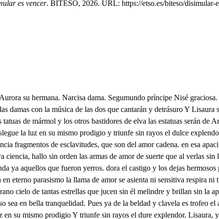
mular es vencer
. BITESO, 2026. URL: https://etso.es/biteso/disimular-e
 el halago a triunfar de la aspereza con las armas del persomo. si alguna planta soberbia Madruga ambición florida tierna vañidad despierta, ¡ay cierzo que la castiga Cuando hay cefiro, que premia a la proporción humilde de la arriesgada terneza, y conociendo el derecho de la mágima quis prueba que no es nigar el concario el suspender la asistencia. por algún tiempo a fin solo de cobrar mayores fuerza, para razones de estado que el tiempo y la ley enseñan, aquí intento divertirme con la caza, porque vean los príncipes que discurren las artes de la fineza, como si a lo artificioso mi natural se venciera, que yo acordando preciptes. d ego. de digna burlo diestra flechas que empiezan suspiros de la adulación suave, que sus cuidados confisan, como si engaños no es vos mi justo rligor creyera triunfaré siempre constante desvaneciendo su idea porque antes que sus delirios mis contradicciones sepan, encargando el pedernal al poper de mi destreza y afianzando la victoria en la razón de quererla riscos troncos fieras yques responderán en la felca. que es me imperio el más glorioso, Pues apena loque apenas llegué el pedernal al hierro que llama industriosa acierta, cuando golpe, fuego estrago incendio ruena y violencia tan a un tiempo le produzcan en la refracción severa, que aún no se vea el amago cuando el destrozo le vea, y equevocando los ojos y oídos, no se disciena si son canoras las llamas si son las plumas violentas si son las fieras enmobles, Si son vivientes las peñas. y que humo, acento gemido vuelo, caída, fiereza Besugio y fuga, suspiro declinación, eco, fuerza concierten, unan y merden rlescos, ni ano aves y fieras en este noble eterrecio y el de la música tierna, que con tanta propiedad estudian flora y clavela diguadiré entretenida la amorosa impertinencia de sequismundo y potrarco Príncipes que desempeñan con gala y confestines el jarbo de su grandeza. mas mi condición esqueda a sus acciones opuesto, cuanto ellos más empeñados sus lucimientos afectan mas les aborrece y es de suerte que entre las fiestas y juegos y cada rcción suya la contemplo como agrna sin que me obligue a dudarla. el motivo de sabezla, que cuando lo soberano en sus luces reverbera no tiene el humano aliento modo de copiar su esencia sin que antes de ser imagen como nube se disculva pareciendo desengaño antes que altiviz parecca y sobrando a mi discurso tanta majestad interna que compoñe al corazón el dosel de la modescía diré que sin el peligro de injustas frases prosera de amor, sabré vencer Lesaura, Escúchame atenta suceso con que te adoores, y supuesto y que me acuerda de ese riesgo castigado la sobornada advertencia aunque rompa a tu discurso el celo que enclaras hebras de bana, sin artificio la voz de tu entelccencia te referiré de un mudo accidente, la despuesta claridad donde se vio tirana la contingencia, cuando quiso esta mañana bever el alba halequeña en bucazo de las rosas dulce Grana señolienta, melendre en cahe dirado dsio. en vaso de espinas rectar cuando sacudiendo el viento el manto de las tinieblas subieron los arreboles y bajaron las estrellas siendo en igual movimiento bien que en acciones diversas las sombras, desmayos vivos y las luces vidas muertas, entre en el jardín gusada de la afición que me lleva a la pompa floreciente donde cándida malteas fuerce arrullos vejetables lazos deshodados mezcía, al susurro argumentoso de nunca ocipsas avejas.