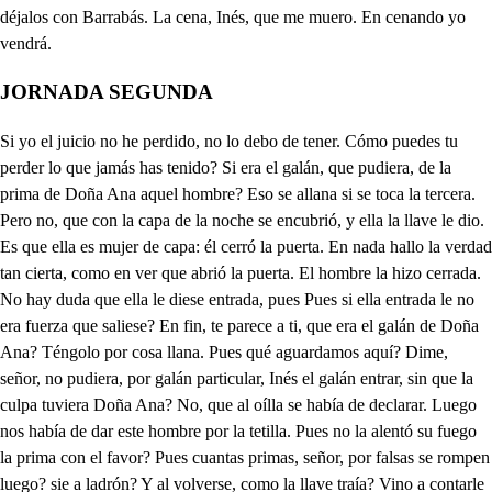
JORNADA SEGUNDA
Si yo el juicio no he perdido, no lo debo de tener. Cómo puedes tu perder lo que jamás has tenido? Si era el galán, que pudiera, de la prima de Doña Ana aquel hombre? Eso se allana si se toca la tercera. Pero no, que con la capa de la noche se encubrió, y ella la llave le dio. Es que ella es mujer de capa: él cerró la puerta. En nada hallo la verdad tan cierta, como en ver que abrió la puerta. El hombre la hizo cerrada. No hay duda que ella le diese entrada, pues Pues si ella entrada le no era fuerza que saliese? En fin, te parece a ti, que era el galán de Doña Ana? Téngolo por cosa llana. Pues qué aguardamos aquí? Dime, señor, no pudiera, por galán particular, Inés el galán entrar, sin que la culpa tuviera Doña Ana? No, que al oílla se había de declarar. Luego nos había de dar este hombre por la tetilla. Pues no la alentó su fuego la prima con el favor? Pues cuantas primas, señor, por falsas se rompen luego? sie a ladrón? Y al volverse, como la llave traía? Vino a contarle a su tía lo de pesele, o no pese. Ella hacérsele de nuevas en lance tan desigual? El caso es elemental, y vendría a hacer las pruebas. No es posible convencerse mi discurso en tal porfía. Mira, el hombre volvería a querer satisfacerse. A qué (a riesgos de la vida) volvió sujeto a un desastre? Vendría, porque era Sastre, a tomarla la medida: pudo ser un hombre viejo, que los ay de fuego, y nieve. Pudo el diablo que te lleve. A ti no hay darte consejo: oíste al viejo que abrió la puerta aquesta manana con un Cerrajero? Allana mi razón, porque mudó las guardas sin duda alguna. En grande peligro aquí quedamos a riesgo de la fortuna; pero repara, señor, que sin duda abren la puerta de la calle. Ya está abierta: aquí ha de obrar el valor; quién es? Yo soy, Don Gaspar: vuélvete a cerrar, Inés, la puerta, y dale la llave a este Caballero. A quién? A vos, que mi padre vino, ya sin duda lo sabréis, bien de manana, y mandó hacer otra llave, y fue Inés, y me trajo aquesta, que bien será menester; y porque pudiera hablaros con seguridad, mudé de vestido, que a una amiga pedí prestado, el que veis; y dando a mi prima parte, porque así forzoso fue, de ir a visitar sin ella a una deuda mía, Inés, y yo, con todo secreto, hemos venido, cual veis, a deciros, Don Gaspar, que una principal mujer, como yo, nunca da oído, o por su mucha altivez, o por su sangre, que es más, a dueño que no ha de ser, o realce de su honor, o esmalte de su poder. El hombre que anoche vino a aquesta casa, ni sé quien pudo ser, ni el camino de poderle conocer supo jamás la memoria; y supuesto que la fe de mi pundonor altivo no puede nunca perder los rayos de lucir solo, asentemos de una vez, o el crédito de la sangre, o la flaqueza del ser. Tenga su esfera el respeto, la gravedad su dosel, la nobleza su decoro, y su interés el poder. Para presumir de mí tan bajamente, no es bien, que se empeñen los carinos tan a costa del querer; ni, Don Gaspar, los recelos han de darle parabién a el agravio imaginado, porque no se llevan bien las sombras, y luces, cuando la diferencia se ve en que la sombra no puede por sí misma tener ser. Diréis que le di la llave a aquel hombre, y que le hablé, que lo confirmó mi prima, que volvió el hombre otra vez, y que Don Lope mi padre no le pudo conocer; el darle la llave digo, que sin duda me engañé, pues entendí que eráis vos, y era fácil de entender, supuesto que en este cuarto os dejaba solo Inés, y yo venía inocente de que habría otro hombre en él; ni las razones que dijo mi prima, pudo cortés obligaros mi respuesta, porque ella pudo muy bien presumir sin conoceros, que algún empeño fiel era el mío, pues mi padre a rondar la calle fue. Al confirmar la sospecha, volviendo segunda vez a abrir la puerta aquel hombre, respondo, que pudo ser. Ver que la llave tenía, y hallarse, a su parecer, favorecido de por engaño, y este bien ignorando con la noche, le obligaria después a facilitar la empresa sucedida, sin querer al recelo principal. La causa de este cruel, de saber quien le dio entrada a este cuarto, no lo sé, ni puedo sacar más luz, que haberle encontrado en él, y que no fue por mi orden es fácil de conocer; porque si yo, Don Gaspar, sabia, como se ve, que estabáis aquí escondido, en qué juicio ha de caber, que yo os quisiera empeñar con mi propio agravio, pues donde peligra la honra, ningún recelo hace ley? Esto por disculpa basta, que yo no puedo tener más disculpa que mi sangre, ni hay más que satisfacer. La mayor satisfacción es preciarse de quién es, a esto he venido; y supuesto que mi noble proceder no falto nunca a lo grave, ni menos al ser cortes, os quiero yo preguntar, si acaso me queréis bien, si algún escrúpulo os queda en vuestro engaño cruel; porque anteponer los celos a mi honor, es pretender de que pase por dudoso lo que tan claro se ve, Quéreros yo receloso de mi voluntad, y fe, no es posible, que una Dama de calidad, no ha de ser estimación del desprecio, y fineza del desdén. Pasar por el deshonor n o es linaje del querer, que no hay amo de adoraciones infiel. La licita confianza es la que suele vencer en este mar de la vida el más seguro bajel. Yo os pretendo para esposo, y no le puede estar bien al corazón un halago con máscara de placer. Quién pone dolo en mi fama, mi enemigo viene a ser, pues se retira del duelo, y a mí me deja con él. A mí no me ha de cegar el quereros, que no es de más pureza el amor, que el honor, que el uno fue humor de la voluntad, que se gasta con querer, y el otro potencia unida a la nobleza fiel, y no porque el uno quiera, el otro se ha de perder. Yo os hablo con claridad, porque después no os quejéis: galán con desconfianza de su dama, ha de tener poca firmeza con ella; y para que siempre esté con la sospecha en la mano, y diligencia que veas, es mejor, aunque la dama muera por quererle bien, que diga por valentía, pronuncie con altivez, artícule con valor, para morir de una vez: Arded, corazón, arded, que yo no os puedo valer. Deteneos, esperad, que no es posible, mi bien, que viva el amor sin celos, que al Sol se le ha de oponer forzosamente la nube, émulo del rosicler. Fueron las dudas tan grandes, las sospechas te que al más cuerdo detuvieran la luz del discurso, pues el darle la llave vos, el volver segunda vez, no conocerle Don Lope, ratificarlo después vuestra prima, no son lances, que se dejan de creer? Pero pues vos me decís con desengaño fiel, siendo vos tan noble Dama, que el hombre no conocéis, que me queréis por esposo; qué puedo yo responder, sino juzgar que el galán, que en aqueste cuarto hallé, o es de vuestra prima amante, o alguno que quiso ver si con su industria podía sacar algún interés? Porque Dama que pretende ser de su galán mujer, no antepone los peligros, que le pueden suceder a su honra, pues con ella todo le sucede bien; y sin ella, a pocos lances, su fama perdida ve, la sangre se halla manchada, y sin crédito su fe; y así, pues, esta sospecha con el tiempo vendrá a ser, o luz de vuestra inocencia, que hoy eclipsada se ve, o sombra de vuestro engaño; por ahora disponed como he de saber::- Oíime. Sabes qué sospecho, Inés? que pues tu ama, y su prima, y su criada también, niegan que ninguna sabe del tal hombre, que tú, y él os conocéis lindamente. Hermano, bien puede ser. Hermana, pues si lo fuere, muchos anos os gocéis con los demás que llegaren, que para todos seréis. Oye, sabe el picaron, que he dado prueba bastante de quién soy? Eso es constante, probada está la intención. Yo, amigo, por malos artes no conquisto a mi galán. Todos lo confesarán, que es mujer de muchas partes. Pues si él fuera mi marido, no anduviera como un huso derecho? Y andaba al uso, aunque fuera muy torcido: Digo, el galán que salió con la llave de la puerta, dejó alguna cuadra abierta? Yo no sé por donde entró, Si él la prima no ha tocado, me lleve el diablo. . No sé, en mi vida la templé. Pues siempre, Inés, se ha templado con la tercera, y lástima ver destemplada una prima. La tercera lo dirá lo que es mi ama, es muy cuerda, ella se templa por sí. Paréceme bien a mí si es por debajo de cuerda: no haya algún traste subido de punto, o algún bordón. Pan y agua, es ilusión. Esa ilusión he temido. Pero espera, oyes, señora? cogiéronnos en la trampa, porque tu prima:- . Qué dices? Viene sin duda a esta cuadra. Si nos ve somos perdidos, porque con recelos anda (aunque a ti no te conoce) de nuestro amor. Pues la traza más conveniente, y segura, por si visita la casa, es irnos. . Cómo irse? Audarlo pabas. h Vive Dios, que por la calle abren la puerta. . Cerrada la hemos hecho. Este es mi padre. ̱. Cuerpo de Dios con mi alma. Qué haremos, Inés? Qué haremos? meto mi manto en la manga, y tú con el tuyo cubre aquese palmo de cara, y luego déjame a mí. Qué es esto, Inés? Va de traza: El señor Don Pedro de Arce viene, señor, con su hermana, como vio cédula puesta para alquilar esta casa, a verla; yo por la nuestra, viendo que estaba cerrada, por esa puerta los truje, a ver si les agradaba. Señor Don Lope, el gozar de vecindad tan honrada, y noble, pudo alentar con mucho gusto a mi hermana, y a mi para que si vos gustáis de arrendar la casa, gocemos de tanto honor. Señor Don Pedro, en el alma, aunque no he tenido dicha de conoceros, gustara de recibir la merced, que me hacéis; pero a Doña Ana mi hija, casada tengo en Sevilla, y fue ignorancia no haber quitado Don Pedro la cédula de esta casa, porque la habré menester para Don Juan de Moncada mi yerno; y así os suplico perdonéis, por ser la causa tan forzosa, el no poder serviros, porque manana espero felices nuevas de que viene a Salamanca Don Juz Si es af mi pretensión bien fundad no tiene lugar Violante, ven. . Linda patarata! pues nos llevamos la hija, que el padre tiene casada: el viejo no ha reparado en mí, tendrá cataratas, ni conviene que me vea por un ojo de la cara. Que perdonéis os suplico, dando licencia a mi hermana, y a mí de serviros. Bueno, la licencia es extremada. Dios os guarde. Oyes, Inés. Ya te entiendo, vete, y calla. Qué honesta es la tal señora!