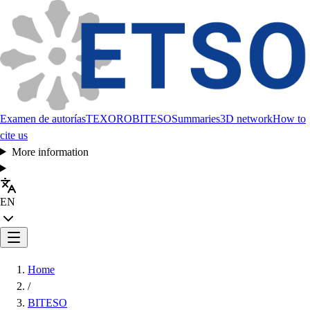
Examen de autorías
TEXORO
BITESO
Summaries
3D network
How to
cite us
More information
EN
Home
/
BITESO