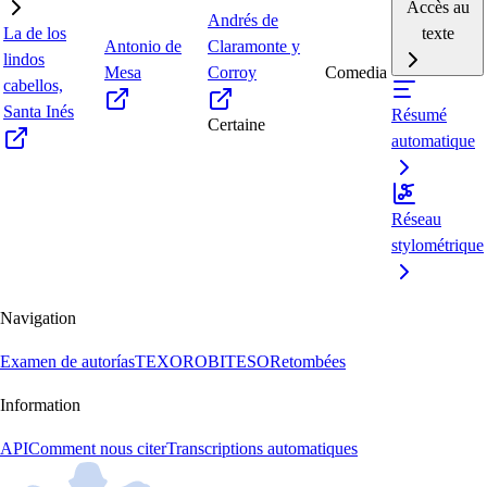
Accès au
Andrés de
La de los
texte
Antonio de
Claramonte y
lindos
Mesa
Corroy
Comedia
cabellos,
Santa Inés
Résumé
Certaine
automatique
Réseau
stylométrique
Navigation
Examen de autorías
TEXORO
BITESO
Retombées
Information
API
Comment nous citer
Transcriptions automatiques