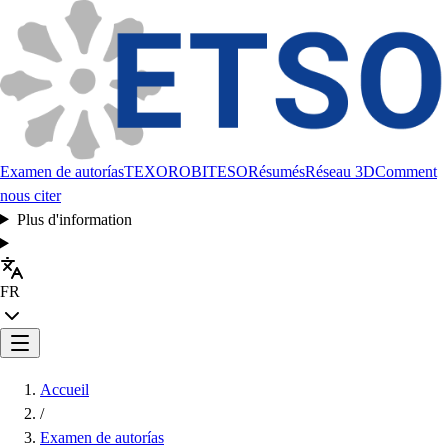
Examen de autorías
TEXORO
BITESO
Résumés
Réseau 3D
Comment
nous citer
Plus d'information
FR
Accueil
/
Examen de autorías