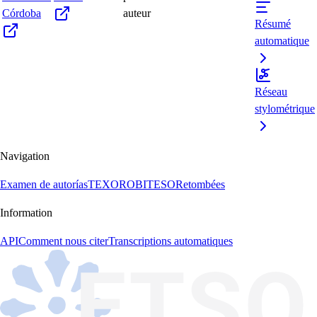
Córdoba
auteur
Résumé
automatique
Réseau
stylométrique
Navigation
Examen de autorías
TEXORO
BITESO
Retombées
Information
API
Comment nous citer
Transcriptions automatiques