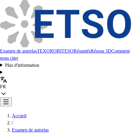
Examen de autorías
TEXORO
BITESO
Résumés
Réseau 3D
Comment
nous citer
Plus d'information
FR
Accueil
/
Examen de autorías