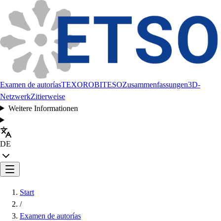
Examen de autorías
TEXORO
BITESO
Zusammenfassungen
3D-
Netzwerk
Zitierweise
Weitere Informationen
DE
Start
/
Examen de autorías