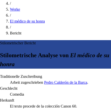
/
Werke
/
El médico de su honra
/
Bericht
Stilometrischer Bericht
Stilometrische Analyse von
El médico de su
honra
Traditionelle Zuschreibung
Arbeit zugeschrieben
Pedro Calderón de la Barca
.
Geschlecht
Comedia
Herkunft
El texto procede de la colección Canon 60.