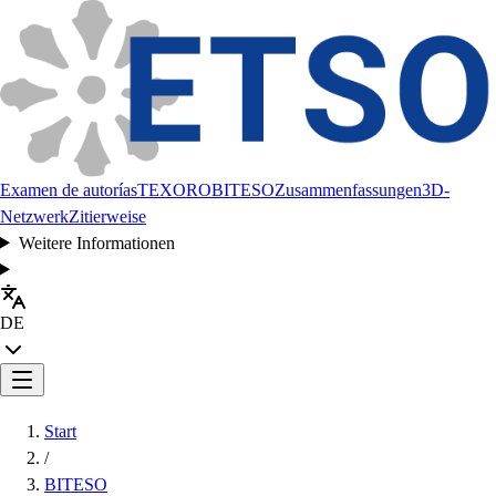
Examen de autorías
TEXORO
BITESO
Zusammenfassungen
3D-
Netzwerk
Zitierweise
Weitere Informationen
DE
Start
/
BITESO