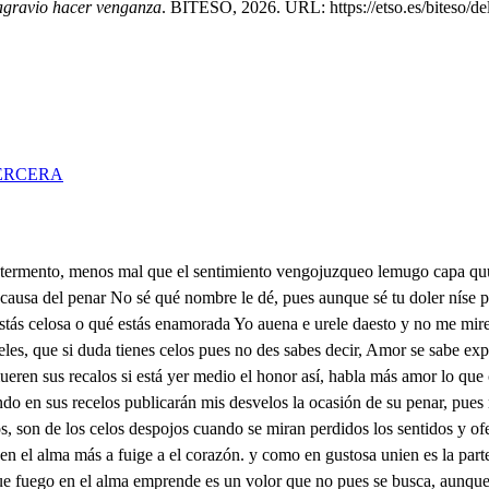
agravio hacer venganza
. BITESO, 2026. URL: https://etso.es/biteso/de
ERCERA
lo que se hase, si tú supieses de amor dijera que disparate es el de Gercia, pues quiere explicar en un instante los pesares que en su pecho en tanto tiempo aún no caben dichasa tú que lo ignoras dichosa tú que sabes no envarasar de la vida sus deseados instantes, cuanto el sol dorá con luces tollas las veces que nace cuanto murmuran las fuentes con sus peinados cristales, cuanto las flores compeñen de gradios montes y valles en fin, cuanto al alba dicen los oprozos de las aves. todo lo escuchas y miras sin que pueda enacenarte ni el tormento hele afligirte ni él el consuelo de quejarle que aquestas penas de amor nacieron de tal linace que solo tienen de alivio cuando pueden explicarse erYo que en mis desdichas pta solo procuro alcvarme con querer saber sentir mas de lo que todas saben haciendo dudas los gustos haciendo ciertos los males creyendo los imposibles dudando lo que es facil, negándole el gusto a el pecho Porque en mi pecho no cabe más ¿qué Carlos, más ¿qué gusto con Carlos puede lobalarse, Carles es el que ofendido tiene tanto mi cinaje en las caducas sospechas que ha concebido mi padre pues pusga que su encomienda pudo solo en harazarle porque en los pasados tiempos tuvieron enemistades siendo falso su pensar porque Carlos que es mi amante aal faltar sus atenciones no faltarán e sus verdades si por su esposa me quiere fuera locura notable de agravios tan manifiestos canorende buscarse parte por esta causa Isabel hasta que el tiempo lo acabe ni Carlos su amor ha dicho ni me amor lo sabe nadie dirás que es necio sentir el querer selecitarse tantas penas por su gusto, a que te respendo amante que aunqe es verdad que el comor es un efreto que nace de las estrellas que dieron ocasión para mirarse a los ovos y los ojos sieio pudieron comunicarle este ehecto a el corazón dende esto la mmayor parte del confendio de la cica así no pudo estorbarle con fuerza el entendimiento porque al queror engendrarse ydel mudo sólo procura de oe por el corazón entrarse, yal dispertar la razón aunque cono ce que es grande el tormento que padece yquiera desparatarle no puede porque no es dueño erhaber tomado antes el amor la posasión, teniendo la mejor parte de la vida y la razón como en el juego no arde a conseja fácilmente lo que ael corazón no es fácil, Pues también para sentir al causas que disculparse pueden en malores riesgos mirada a luces tales, noses falta la disculpa aunque la razón les falle, No has visto aques que navega turcancio diverti mares oniendo la vila a sonos y la muerte por instantas, y aplabado en las estrellas Ya sepustado en cristalo con migor a espadecielos ya los auertos turbarte dudando lo que está viendo si y que pudiera dudarse ido aquello que es penar y aunque quiera consalarse cómo ve que de la vida soyo la muerte le aparte una tabla que en la espuma Sanquisiuya es de asahache teme lo que está tan cerca pero al mirar ses gigantes que guardaron de sus fueros los térmenos naturales, del descubrir de la tierra los animallos plumaces que fueren de las auroras las mejores vanidades por cuios pludados puertos pio su desea casaver, tanto el alma se le alienta tanto en el gusto nace olvida lo padecido y solo quiere acordarse de los oros que le esperan pues le halla a tus pesares segura heranza que fluelgo en penas tales atropellando en mi omde tros más turbados mares teniendo la v