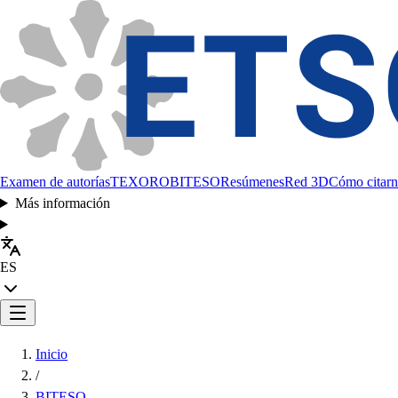
Examen de autorías
TEXORO
BITESO
Resúmenes
Red 3D
Cómo citarn
Más información
ES
Inicio
/
BITESO