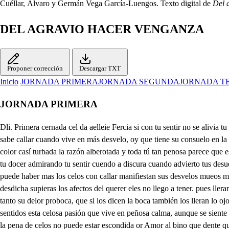
Cuéllar, Álvaro y Germán Vega García-Luengos. Texto digital de
Del 
DEL AGRAVIO HACER VENGANZA
Proponer corrección
Descargar TXT
Inicio
JORNADA PRIMERA
JORNADA SEGUNDA
JORNADA T
JORNADA PRIMERA
Dli. Primera cernada cel da aelleie Fercia si con tu sentir no se alivia tu termento, menos mal que el sentimiento vengojuzqueo lemugo capa quue temoros pena que hasta el discurir su dolor fiega a esteria, pena que sabe callar cuando vive en más desvelo, oy que tiene su consuelo en la causa del penar No sé qué nombre le dé, pues aunque sé tu doler níse porcia si es amor mi si son celos no sé, que aunque en indicios se ve tu color casí turbada la razón alberotada y toda tú tan penosa parece que estás celosa o qué estás enamorada Yo auena e urele daesto y no me mire quejosa Bien se que es etar celda Bien condico que es amor, así viento tu docer admirando tu sentir cuendo a discura cuando advierto tus desueles, que si duda tienes celos pues no des sabes decir, Amor se sabe expalgar aunque tenga más enocos con la lengua del esteos cuando no puede haber mas los celos con callar manifiestan sus desvelos mueos mueren sus recalos si está yer medio el honor así, habla más amor lo que callan más los celos amiga mi padecer fácilmente le entendieras si por desdicha supieras los afectos del querer eles no llego a tener. pues llerando en sus recelos publicarán mis desvelos la ocasión de su penar, pues no se pueden callar amás Isabel los celos Porque a tan grandes enejos tanto su delor proboca, que si los dicen la boca también los lleran lo ojos, son de los celos despojos cuando se miran perdidos los sentidos y ofendidos en el gusto yel honor para decir su dolor se hasen lenguas los sentidos esta celosa pasión que vive en peñosa calma, aunque se siente en el alma más a fuige a el corazón. y como en gustosa unien es la parte más sentida de la vida y de la vida son la muerte estos recelos. hacia la pena de celos no puede estar escondida or Amor al bino que dente que fuego en el alma emprende es un volor que no pues se busca, aunque seliente como es gusto, aunque manfosar su conte eito tiene majer sufrimiento, los celos que son pesar mul mal se pueded callar que habla mucho un tormente Y conclvirte melor en sus rigores mortales dpuedo de sen fieno los celos con el amoro si no se puede un dolor si no se puede un pedar su fir ni desimular cuando matan sus deere Isabela dos dolores menos se podrán callar. Amor se puede tener sin los celosos recelos, y nunca se tienen de los Isabela sin querer la que llega a padecer en esta lucha a merosa siempre sé mira quejosa nunca se busca padada que obeltas de enamerada borran ponas de solosa, Verá que si es dicha amor cuando me miro pagada que mi queja es de mariada que es falo mi aolor mi pena engendra un temor que en el corazón se ha entrado que en ajena mi cuidado no nace de amar mis cellos y sabí mie e lo deo de perder lo que ha ganado Pues este mal que tico justosa amiga me escuchas dirás que penas tan muchas las encarezco muy poco, Ya Percia que te rovoco a que diga tu dejer Dice, pues que aunque mi amor no le pueda remediar saborá Parcía a consejar que no es consuelo menor, Pues escucha mis desdichas advirtiendo en mis pesares, que aunque grandes al decirlos al sentirlos sen más grandes, tres años a que vivia que bien dije que centarse puede la vida aquel tiempo que no supo enamorarse pues cuando queda sujeta a sólo sufrar desalres a solo sentir tormentos Ya solo cono cer males no es vida la que se alienta Vida es selo la que sabe dar gusto a lo que se mira Esoro a 