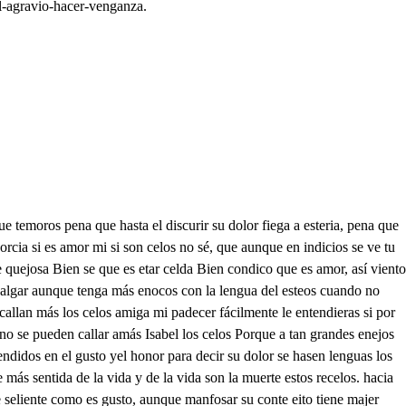
l-agravio-hacer-venganza.
ida en duar deseando por insgantes la muerte del pesar volamente alimentarme yqu a el les esteceno son por Carlos se deshacen cuantos riesgos imagino porque hallo que es muy facis atro dellar in peribie cuando el amor es tan grande disculpado la mi amor por causas tan eficades una por gusto y la setras por efectos naturales husganza me enamerada vuelvo Isabel a contarte que Carlos me coresponde dicha que puede dudarse que el amor se corespenda con atenciones igualos tres años a que de amor hemos curgadoconstantes su escucla, donde aprendimos a ser perfectos amantes estudiando cuál podía a ser finesas más grandes si se estudian las finezas cuando quieren acertarse nunca del selo el temor conocimos el semblante que es la nimera ventura que te encarezco por orandle, En fin con esta fortuna del horror de los celos caminavamos iguales si lo muda en el sentir el discreto en explicarse, hasta que sus ejes todos llegan a descuadernarse yen tras muchas desata rayos que fueren afables, porque mi padre, ay de mí, mas ¿qué mucho si mi padre fue principio de mi vida sea el icito de mis males, En fin, mi padre, qué pena Isabel quiere casarme con un don Félix, señorio que está esperando esta tarde y que esta noche dicen llega, alladria, mira que tales son Isabel mis venturas pues tan presto han de llorarse, Carlos, sonora esta pena que aunque es verdad que la sabe mi amor, nunca se la ha dicho que viene de tal linaje este hielo que en mí muere, este fuego que en mi nace que el aherarle disgustos es el estudio que hase fuera poca fineza de mi afecto, cuando sabe sentir por ambos laspenas, repartirle alguna parte que de libre el corazón de Carlos, persí importaré pasar mi vida a su pecho cuando en el mío se acabes porque dude también el que pudiera llegarte tan presto tanta desdicha y así he intantado callarle nuchas de tanto pesar, hasta que el último lance ha llegado, pues a hcra dicen que he de desposarme con otro que no es mi Carlos, que donoso disparate sonbera es lgaesas si tan die ni y hallaré y así Isabela resuelta procuran romper la cárcel del silencio mis descuchas comunicando a mi amante mi pesar y su tormento, por ver si puede buscarse remedio a tanto rigor yporque no se notase en mi casa con deabis tu criada envie a llamarle que venga a verme esta noche, la te he dicho mis pesares la te he dicho mi tormento mi desventura sabes no me culpes Isabel hasta que en tu pecho labre amor, nevados incendios, que en un puneto en un instante te hielen afectos vivos muertas ansias te abrasero que en sabiendo que es amor verás que aunque se declaren las desdichas son mayores las que decirse no sabien Mli percia tu sentimiento cuando le ha llegado a oír mi sentir en mi sentir que aunque vine tan ajena imagino su tormento de llorar tu desventura Y pues lo tales estamos Ya de tu poca ventura me cabe a mi mucha pena y pues iguáles estamos buen las anbias del querer y lo enuerte padecer el rremedio discurramos, Carlos te paga tu amor noble galán entendido tan bueno para marido que ninguno haura mejor en ti mi porcia verás no te parezca pasión que bellesa y discresión ninguna ha tenido más, pues felices corréis esta tormenta amorosa Bien podéis verla gustosa con que los dos os caséis antes que venga el dichoso que juega ser tu mando pues Carles está advert