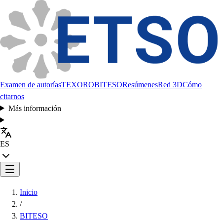
Examen de autorías
TEXORO
BITESO
Resúmenes
Red 3D
Cómo
citarnos
Más información
ES
Inicio
/
BITESO