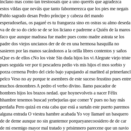
ies me negais Pablo sagrado desan Pedro príncipe y cabeza del mando esperadoseñas, os pagaré es tu frangueza sino en ostras su almo deseda va de de so do cielo se de se los liciano e padreme a Quién de la maros faco que aunque madrasa fue madre pues como madre astrata se los padre dos viejos uncianos der de de en una hermosa hasquilla no sasieren por las manos sacándonos a la orilla libres contentos y saños sQue es de ellos cNo los viste Sin duda hijos los vi Alegrate viejo triste pues seguida ver por ti pescadera pedio vis mis hijos el mos sorbio y porza cernena Pedro del cielo bajo yapujando al marlited al primerlancl pelco Veso no ay porque te asembres de este suceso feustino pues entre muchos denombres A pedro el verbo divino. llamo pascador de hombres hijos los brazos nedad. que hoynevolveis a nacer Félix hhambre tenemos buscad yerbejuelas que comer Y pues no hay más perdaña Pero quizá en esta caba que está a surtaln este puerto paremos alguna entrada O viestra hambre acabada Yo voy llamaré un basquero de de deme aunque no sin grantemor porqueyanecoosidero de de car de mi enemigo mayor mal tratado y prisimnero parecene que un navio de estos de estos tiere dentro esí un grande peligro mío, Felix padre no pales de aquí Pero en san pedro confío ya quiero me atrever Vilve el señor que he de ir ¡Oh, padre temo eesteme el volver nNo has peplicarne o morir Otra esos de coner sale el sareoy los capitanes mas ya vos la fresca orilla salendos o tres soldados, de una libra barquilla des escapan por maramillo aquél yo le vi quebrar y vi que un hombre lalía deto. anodos dompiendo el mar d d cnd Si es esto lo que te mía pese de de No hay en hijos que espera Este es clsargo mi hijo y en verle me tiese em parel y en partene vegocillo hombre gusto de hallarte desí libre del mar saceso que extraño nombre me dio Padre no es más amoroso pero en este higino que después que sanviere son de serumaa df delobrada tiemblo de ino Santo sol sin Juisio quedo Cielos, decidne, si esel a penas mirarle puedo Padre mine aparte felose ¿Qué es lo que decirne quieres? sed No seste mi hesmano santo de tera pero no le consideros deso Pues no le quieres a slo quieren esmal cejareo porque no quise vernar pues que poe te deei deseo Si puedo disimular Veroya me ha conocido pues me mira tan arrado a su podere venido Al fin del mar te hasliviado libre estoy. Dicha has tenido. Quién eres De mi persona sanes no tendrás noticia alguna Tu bien hábito te asbona mudanzas son de Fertuna que ya afienta la corona y aunque mal tratado vienes tengonoticia de ti Deni qué noticia tienes? parecene que te vi llenas de laurel las sienes y fuiste tan poco honbado que conserpar no supiste lo que un hijo se haviadada O, cómo me conocise se me preses eeagaa ven Teneroso estáy no intete algún infane destrosa que es cruel naturar meate y aunque cuatra sujazgoo pnos de d esubro solo clemento Yo soy aquí por trajacio de esta las mada seremos que tú veun padre t por quien porquerane malad a estas bajejas me allame faresto ser general de m para mí si aunque po que nila tincopda cobrona tuvo a suspies Mira si es halta quede Mus pacos toles se ven No te pasca españera dio. que a los pies vestnegua no los quiere sa la lasveza ypues que tan tacalidar desde Tieres no es muchose de deo deo de do. nt la sas cadidea de alguna pobre lenida yo que enane cl sida Estos niños han salido del más con hambre importuna que los vemedieste pido Yoenciras tú ala fortma que a los pesnos ha vencido lo que me pides yorellos quiero ya de de buena gana Caustienes de ale svayan a mi casitana Vosotros cntad con ellos y sivildos ami mago como a mi misma persona Extrañallar ja es eso Yo voy con ellos des que contigo todo es sa aguañales podredas que la dulce me hasta hijado yela saviado a bascar a esta isleta que llegado fles sello des Pues no me quieres cueco trasgan la conidaqu por tus ojos la asade see e e de eo do. la fin es lujor ta duele de nuestra necedo aunque de queaninen sale a dela nadir a mis tad No es máes os penerecel ceco deo d de dodilles solos estamos ahora hablarle será bazón si un hombre noble que u llora hablando el mismo ceón que cuelas mantanas mora hijo llorándo me ves tuspies a vodillado Híjome llamas ues que un imperio me hasmitado Yo sasponerte a mis preso de de de ver seguido de los vientos deto que s mismo selementos se levan tan contraen camo de tan bujos vensanientos levanta y pocritiniciana que comosas tan hondado y es es el mismo desprecio aunde veste a vosillad y ante mis pies no me precio le vantate Di peo ceo de de se mde de vuel el bien que te dio Cielos, escucha mi voces? que a un mal hijone vendí viene ha levantado aldies no le mal traie sezhes mano dede de e Mira que es tu padre ¿i des Miente el infañe villamo que no puede ser tal brío hijo de un padre tu llano y no digas que lo cres que temandaré matad ¿Cuál quieres muerte que me dieres será buena de llevstor sólo porque tú lo quieres salen los capitanes con alguna soñida Sentaos los dos acomds Aquí hay vizcosos ecina capió solo falta que vebe De aquesta finta velidia y vendráns con ella pres Padre, ¿como no se sienta se e es Come aqueso que os han puesto Lucio y mi padre No hagáis cuenta ceso. de padre quegas todes d somas d eo p de ded s Macha tenía des. espues vieloon padoa este nado m pu a vuestra descortesía de ecdo de y no llega mi umanidad Que aun mi quitas la comida d pues es quitarme la vida. No importupa de ceras ded de ad nece sido preteadida pennod quien un imferio dejo ddeda a dem goce de este vituperio dio. d des de do peedo de de de m no como e c d bede fueso dlo que a tal grancene llegó ypor un traui de pardieza todo el imperio bomano si ahora lo pose ura Casitan si eres a mano sameun vilco esa siquiera comehijos que con llomer vosotros y que no me queyo No me han desdirismo ve tus quejas pródigo viejo porque astan tú la has de ser es flliro lucio comán y no dejen nada que después le puedrdar pues esta vezes cansada que a hecho dio. di de de ro cierta lo cura pasada siento te viejos incalsos para que con elios veas más pidade sermía di de d tanto a tormentes dele depor de d aquellos blircos cabollos dede de de Padre toma porniqi o lo vea ese tilngo. habéis comise pe ded D. hoy se hallala vie su ere tanentema Felix su misma cono pero ¿cómo no le vi este hijo patricida Dios sin dudalo cgo guardaré lo pe de d Mirad si el ama an ted y de beber les ta Oh, quién padier a asfendido deso l e sozar de aquestan Qué lafor tan qne ha hecho deto. de pues que de salos descacha tengo ca mi padre el gan sin jerme de algumproviago salendos soldados con dos cantaros de a a d a piedi Quién celebra la fama da luyo valor trajano Espera vitorias tantas de este puesto viguroso Marda vetirás la esmada dti que la la se calica estamosa donde jamás uvoagun deto. esta eflaisca quiendo que del más mayor eescuda das. la cuanto s lutran en ella mata con sedremeraría Aquí para más castigo vuestra de galado ti sus de estebados invid pya que acabra de Dabia aquí verás infinitos d la peligión prin que de este vados de vama de sed las vidas acabana toda la isletacovimas adonde solos su hallan secas y blancas bienas peñas del fuegra quemadas No hay volientada ella antes toda esta poblada d lástimos ullantivos de este undos de lapaton todramos algunos de eflos entendiendo que estás jabas cargadas de agua venían noseescaren con grande ansia dijimosles aidien tento y cómo se procura vi aguapara tus navios s Guno dejo estas palibras agua prosuráis enlicia No tenéis que procurasea que está el la es el destiero de la tente bauticada donde no se hasto fuente ni vefrigerio se halla que es laisla de la ceda que a cuantos decive abras yesto dijo y al moneato caya hacierdo mil varios y en menos de mdiaoa despidió del cspal en esta tierra adistamos Licia es la se enesteprasa Si quieres salvar la vida Lllegó al monento te labarca que aunque la sed de tu tente dohaya pasardo de vas cerca de aquesta cesson Dios te castigaenmigo slo menos le anañaza magarme de lambre qu y el cielo de seo temata Quegone que te aproveches de tan inutil venganza pues ya lal ven la vida Tú no podrás salvarla vegnlos ques os que puede el Dios son quien me amenatas si ahora yd en misnavios me escasto de esta bobasca sia de d le vancenancoras olo y a mí lleguen merena barca que a pesar de ni forfuna mecustraré en mi capitana Tú quédate aquí, pues quedas palicia la inasigada selebrase tus oseinias en ves de lato congalas Ea soldados de boma Buen tiempo tar tae l armada asegritando se que da y fanticos solao d Plega a diorito enemigo si el cielo le ha de mostrar manso algún tiembo contigo que e las entrañas del mar halles un cruel castigo pe dee desde oy que con viento suable parta legura tu armada cual por los vientoselave ren un valio en casada sola que se quede tu redad Agora me del con ped ramonose en tu estuspeños aber Si estos que muere por Diós mi falvoran me vester Veis aquí su la calnida que me disteis sdo. de aquel tirano hasendido venuncidelvie quene ecsill ya lo que bastal carido ds de de Di que si no sa de mata lla sed para dilatarla es bien huirel manjar seloso sacelo alta a buscara adonde si no chl mar ded delade sale el pontifi emente guncasi con ena lpuerto habedos clagado ¿li de tu destieroslenente descubas cabre venente der de. del naviezuelo callado es tu esficia la crull. donde sed inumana Muere la lente yfina que vosotros llamáis fies Aquí dentra de tues días muerer de ser por la se cuando aliera una taste beberé lágrimas mías antes gran pastor de dima para que puedas pasas Sos díaste he dejar de aguadulce estavedoma Aquíte queda be vida que es la que Culicia susgenta toma elenente igorcuenta que te das seis esas devio y no estáy tan desconfiado de Dios que abré menes de agualtu ya que beber pero ya que me las puedar y dile de harcemía que quedo donde me invía pero que quede itaño y que espero en quien me dio des d. sus veces y propio aliento que este destiero edicato le degenchir de agundo Ya porque es tus infianza y quedas publ