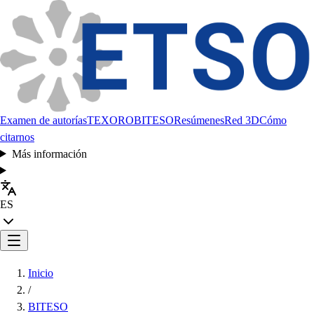
Examen de autorías
TEXORO
BITESO
Resúmenes
Red 3D
Cómo
citarnos
Más información
ES
Inicio
/
BITESO