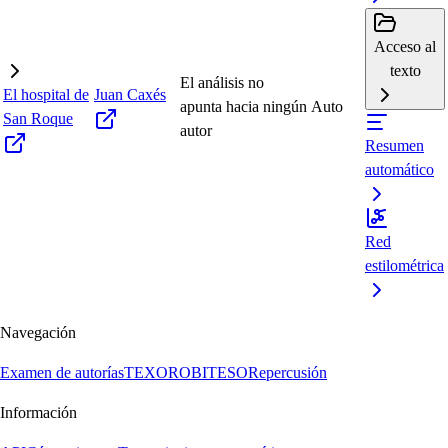
Acceso al
texto
El análisis no
El hospital de
Juan Caxés
apunta hacia ningún
Auto
San Roque
autor
Resumen
automático
Red
estilométrica
Navegación
Examen de autorías
TEXORO
BITESO
Repercusión
Información