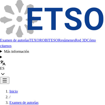
Examen de autorías
TEXORO
BITESO
Resúmenes
Red 3D
Cómo
citarnos
Más información
ES
Inicio
/
Examen de autorías