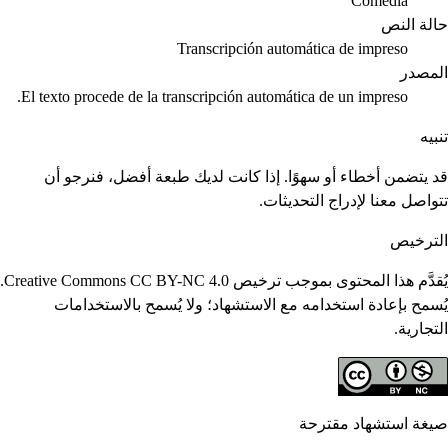
Comedia
حالة النص
Transcripción automática de impreso
المصدر
El texto procede de la transcripción automática de un impreso.
تنبيه
قد يتضمن أخطاء أو سهوًا. إذا كانت لديك طبعة أفضل، فنرجو أن
تتواصل معنا لإدراج التحديثات.
الترخيص
يُقدَّم هذا المحتوى بموجب ترخيص Creative Commons CC BY-NC 4.0.
يُسمح بإعادة استخدامه مع الاستشهاد؛ ولا يُسمح بالاستخدامات
التجارية.
صيغة استشهاد مقترحة