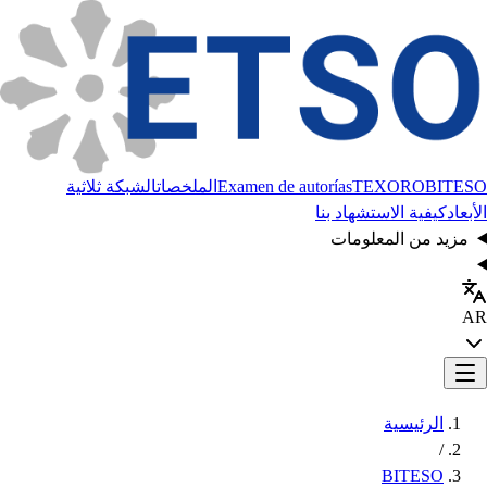
BITESO
TEXORO
Examen de autorías
الملخصات
الشبكة ثلاثية
الأبعاد
كيفية الاستشهاد بنا
مزيد من المعلومات
AR
الرئيسية
/
BITESO