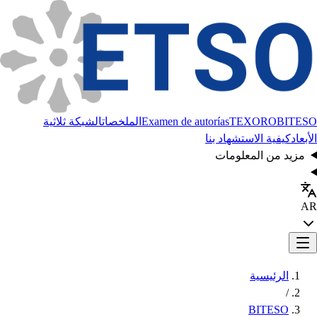
BITESO
TEXORO
Examen de autorías
الملخصات
الشبكة ثلاثية
الأبعاد
كيفية الاستشهاد بنا
مزيد من المعلومات
AR
الرئيسية
/
BITESO