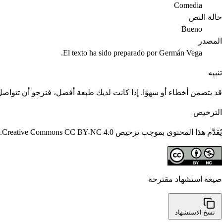
Comedia
حالة النص
Bueno
المصدر
El texto ha sido preparado por Germán Vega.
تنبيه
قد يتضمن أخطاء أو سهوًا. إذا كانت لديك طبعة أفضل، فنرجو أن تتواصل م
الترخيص
يُقدَّم هذا المحتوى بموجب ترخيص Creative Commons CC BY-NC 4.0. يُسمح بإعادة استخدامه مع الاستشهاد؛ ولا يُسمح بالاستخدامات التجارية.
صيغة استشهاد مقترحة
نسخ الاستشهاد