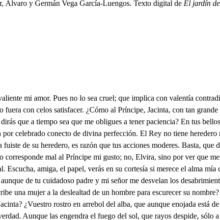
r, Álvaro y Germán Vega García-Luengos. Texto digital de
El jardín d
ta ufanos, que en su arrebol se deslumbran. Libre claridad cegome; cegome diré sin duda, pues con claridad te adoro y en méritos quedo a escuras. Llegaste junto a un estanque, y las claras aguas, turbias, tu cristal reverenciaron. Que fue temor, ¿quién lo duda? Yo escondido entre unas ramas estaba, como el que busca la caza, que el pie no mueve porque no se espante o huya. Temía al temblar las hojas su necia descompostura, y siendo apacible el viento blasfemaba de su furia. A hablarte salí medroso, porque siempre a las venturas precipita inconvenientes la ambición de la fortuna. Volviste con sobresalto, y a la soledad nocturna tu rostro vestía de auroras, entre turbada y confusa. Hablete; nunca te hablara, pues obstinadas (i) disputas de calidades humanas divinidades injurian. Vite romper un papel: si es darme celos, no ocupan la deidad de mi fineza incendios que infierno anuncian. Y pues que siempre te adoro y el alma que vivo es tuya, sirvan para que se salven méritos de mi disculpa. Mis fiestas son tus donaires, mis regalos tus corduras. mis contentos adorarte y mi espejo tu hermosura. Si esto no es querer, responde; si esto no es amar, pregunta a amor si tiene otras leyes, y ponme en mayor clausura. Príncipe, para atreverme a responderte me animan mis bien nacidas firmezas; no sé si bien admitidas. No tengo más calidad de ser, por acción divina, esfera de tu memoria y girasol de tu vista. i Tú eres hijo de un Monarca; de un Conde pobre soy hija: si mi amor puede igualarte, la misma razón lo diga. Morir en la pretensión es más gusto que la vida, que consagrada a tu amor no puede llamarse mía. Anoche, estando en mi cuadra, en soledad tan prolija, que sólo me acompañaban un bufete y dos bujías, sacrificando en tu amor —¡oh qué noches tan prolijas!—, convertida en siglos largos por la brevedad del día, saqué tu bello retrato, que como mi pecho habita un rato a solas con él quise aliviar mis fatigas. Sobre un bufete de plata le puse, como quien mira para tocarse a un espejo, no me hizo alegre la vista. Fuile a tomar y cayose; yo entonces dije, ofendida: cuando se caen los espejos mal suceso pronostican. Álcele y tomé un papel (¡qué temeraria, qué aprisa!), donde cifré mi firmeza, donde conté mis desdichas. Y apenas el alba hermosa del sol anunció la risa, cuando el papel con mil almas le di para darte a Elvira. Supe (¡ah, crueles amantes!) que con gusto entretenida le diste a la noche auroras con doña Clara, mi prima. Llegué a Elvira con enojo, quítele el papel corrida, porque mí violento fuego le convirtiera en cenizas. Llegaste tú, repórteme; vite rey, quedé oprimida; miré tu sol, deslumbrome; escuché tu voz, temila. Si esto no es amor, responde; y si a mayor gallardía se constituyen sus leyes, a tu gusto estoy rendida. No de tus antojos quiero castigar la presunción ni darte satisfacción, que fuera lance grosero, y suele desobligar en causa que es tan dudosa reducirla a sospechosa con quererla disculpar. Ni con encarecimientos quiero pintarte mi amor, que como no es hablador funda en obras sus aumentos. Dame esa mano en señal de que eres mi propia vida. Tu agrado mi enojo olvida. Es condición celestial. ¿No sabes que el alma es mía? Quedo, que tu hermano viene. Buen fin mi sospecha tiene. Ya es demasiada porfía. Dámela, Elvira, por Dios, que a 'descomponer me obligas, y