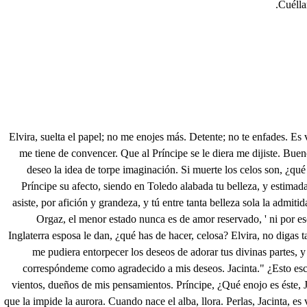
Cuélla
Elvira, suelta el papel; no me enojes más. Detente; no te enfades. Es valiente mi amor. Pues no lo sea cruel; que implica con valentía contradicción la crueldad. Suelta; aunque dices verdad. suelta, Elvira. Tu porfía me tiene de convencer. Que al Príncipe se le diera me dijiste. Bueno fuera con celos satisfacer. ¿Cómo al Príncipe, Jacinta, con tan grande extremo adoras? Ni a tiempo ríes ni lloras; sólo eliges lo que pinta en tu deseo la idea de torpe imaginación. Si muerte los celos son, ¿qué dirás que a tiempo sea que me obligues a tener paciencia? En tus bellos ojos, que al sol fulminan despojos que el alba anuncia al nacer, puso el Príncipe su afecto, siendo en Toledo alabada tu belleza, y estimada por celebrado conecto de divina perfección. El Rey no tiene heredero más de al Príncipe. Ya espero tu necia resolución. Pues como en Toledo asiste, por afición y grandeza, y tú entre tanta belleza sola la admitida fuiste de su heredero, es razón que tus acciones moderes. Basta, que decirme quieres que no aliente mi afición. Por ser hermana del Conde de Orgaz, el menor estado nunca es de amor reservado, ' ni por eso corresponde mal al Príncipe mi gusto; no, Elvira, sino por ver que me olvida por querer lo que olvidar fuera justo. Si se casa en Portugal o en Inglaterra esposa le dan, ¿qué has de hacer, celosa? Elvira, no digas tal. Escucha, amiga, el papel, verás en su cortesía si merece el alma mía que cifre mi muerte en él: "Aunque la desigualdad de nuestras calidades me pudiera entorpecer los deseos de adorar tus divinas partes, y aunque de tu cuidadoso padre y mi señor me desvelan los desabrimientos, siempre, mi señor, me desvelo en adorarte. Estímame como a tuya y correspóndeme como agradecido a mis deseos. Jacinta." ¿Esto escribe una mujer a la deslealtad de un hombre para escurecer su nombre? ¡Mil pedazos le he de hacer! Del papel y de la tinta haré con darle a los vientos, dueños de mis pensamientos. Príncipe, ¿Qué enojo es éste, Jacinta? ¿Vuestro rostro en arrebol del alba, que aunque enojada está de gloria esmaltada? Anuncia que sale el sol. No alcanza su claridad, pues que la impide la aurora. Cuando nace el alba, llora. Perlas, Jacinta, es verdad. Aunque las engendra el fuego del sol, que rayos despide, sólo a su gusto se mide, y de ellas se olvida luego. Algo de esa cifra entiendo. Doña Elvira está delante; no importa, pues del constante amor en que estoy ardiendo es testigo acreditado de silencio y de cordura. Y que aliento mi ventura con la ambición de tu agrado. Bella Jacinta..., no bella si lo es cualquiera hermosura, que tus partes de deidad estrellas del alba enturbian; que en ellas está el bosquejo con que arrogantes deslumbran, y en ti el maestro del sol la perfección asegura. Como a sujeto tan alto te reverencia y te juzga el alma, que en adorarte indignidades promulga, estoy siempre contemplando que parte del cielo ocupas, pues veo con ceño al sol y con capote a la luna. Vite en el jardín hermoso del Alcázar, que de espumas de los enojos del Tajo perlas engendra en las murtas, sirviendo de Ninfa hermosa (que poco he dicho) a las grutas; que si se burlan cristales, tú les venciste en las burlas. No sé si te vi, que auroras cercadas de luz ocupan caminos de vis