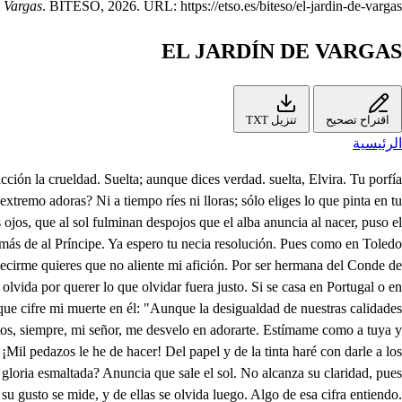
e Vargas
. BITESO, 2026. URL: https://etso.es/biteso/el-jardin-de-vargas.
EL JARDÍN DE VARGAS
اقتراح تصحيح
تنزيل TXT
الرئيسية
 antes que me vaya amigas habéis de quedar las dos. Los pies beso a Vuestra Alteza. Huélgome que hayáis venido, que ya estoy medio corrido de ver tan grande extrañeza. Ea, Elvira, no haya más: dádmela y abrazaos luego. A hacer lo que mandas llego. Gusto infinito me das. Doña Elvira es bien nacida, doña Jacinta también, y cuando el cargo le den de camarera, advertida doña Elvira de que tiene Jacinta en antigüedad más grados de calidad... ¡Qué bien su engaño previene! .quedará desenojada. ¿Digo bien, Conde? Señor, supuesto que a tu valor está mi humildad postrada, mi hermana no puede ser camarera. ¿Cómo no? ¿No puedo mandarlo yo? Tienes padre. ¿Y ha de ser mi padre contra mi gusto? Como él quiera, ¿por qué no? ¿Contra lo que mando yo. siendo a su servicio justo? Señor, no lo debe ser, pues que no da permisión. ¡No me habléis más, corazón, que bien os dais a entender! Conde, decid: ¿vuestra hermana no tiene méritos? ¿Cómo, siendo del Rey mayordomo y ella de esa suerte ufana, también admitidos, dais a la duda esa objeción? Porque hay nueva reducción. Della es bien que me advirtáis. Saliendo alegre a caza un claro día tu padre, por los montes de Toledo, dando a los gerifaltes osadía y a las veloces garzas torpe miedo, después de haber calmado su alegría... Agora más confusa que antes quedo. De Vargas ilustró la aldea corta, adonde el sol la vanidad reporta. Llegaron de la Sagra labradores y zagalejas a sus pies lozanos, ya con la caza, pesca, fruta y flores, cifrando un mayo en sus heroicas manos. Pagoles con agrados, con favores, dejolos ricos y de gloria ufanos; que el Rey, como fiscal del firmamento, es fuerza que por uno ha de dar ciento. Viendo el sitio, la gente y el agrado tan dispuesto a su gusto y tan copioso, quedó con afición determinado a fabricar allí un jardín hermoso, con casa y gente, que, vecino a un prado, forme un palacio rico y suntuoso, adonde del conejo y gamo vea porfías sobre cuál le lisonjea. Previene que le asista yo, acudiendo con desvelos al gusto que le alienta, cristales a las murtas previniendo, y más verdores que el abril intenta. Y por este mandato discurriendo me apresura con ira tan violenta, que por dar al efeto el gusto junto me mandó que me parta luego al punto. Allí será mi hermana camarera, no del palacio, del abril florido, que así lo manda el Rey, y a Dios pluguiera a más rigor me hubiera reducido: aquí no hay dilación, que si la hubiera pusiera mi opinión en torpe olvido. Carrozas y literas ten a punto. ¡Ella va desterrada, y yo difunto! Si el Rey lo manda, servirle será mi mayor blasón; aunque es merced con pensión. ¿Quién bastará a persuadirle? ¿Qué me manda Vuestra Alteza? Que os lleve el cielo con bien. Tus pies beso. Cielos, ¿quién sin la luz de su belleza podrá vivir? Ven, hermana. Su Alteza reine en Castilla, y goce la imperial silla sin la opresión africana. ¡No es bueno volver los ojos para acabar de matarme, que no bastaba llevarme el alma para despojos de su belleza! , Señor, el Rey te llama. ¿Sí hará...? ¿Adónde, don Juan, está? Ya llegará al corredor. ¿Qué os parece del suceso? A Jacinta ha desterrado. Es destierro moderado. Y aun injusto. Yo confieso, don Juan, que por ella muero; pero, ¿qué escándalo doy? Testigo, Príncipe, soy de que lo miró primero; y para no dalle nombre de destierro a este ejercicio la inclinó. ¡Gran