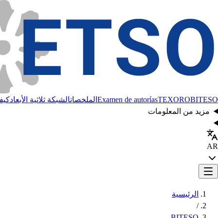
BITESO
TEXORO
Examen de autorías
الملخصات
الشبكة ثلاثية الأبعاد
كيفي
مزيد من المعلومات
AR
الرئيسية
/
BITESO