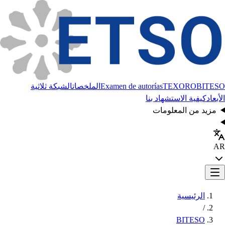
BITESO
TEXORO
Examen de autorías
الملخصات
الشبكة ثلاثية
الأبعاد
كيفية الاستشهاد بنا
مزيد من المعلومات
AR
الرئيسية
/
BITESO