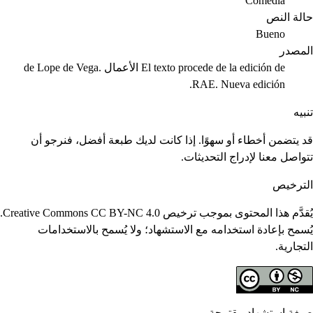
Comedia
حالة النص
Bueno
المصدر
El texto procede de la edición de الأعمال de Lope de Vega.
RAE. Nueva edición.
تنبيه
قد يتضمن أخطاء أو سهوًا. إذا كانت لديك طبعة أفضل، فنرجو أن
تتواصل معنا لإدراج التحديثات.
الترخيص
يُقدَّم هذا المحتوى بموجب ترخيص Creative Commons CC BY-NC 4.0.
يُسمح بإعادة استخدامه مع الاستشهاد؛ ولا يُسمح بالاستخدامات
التجارية.
صيغة استشهاد مقترحة