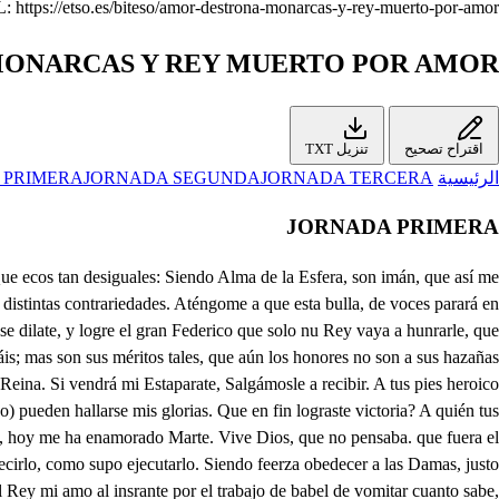
https://etso.es/biteso/amor-destrona-monarcas-y-rey-muerto-por-amor.
ONARCAS Y REY MUERTO POR AMOR
اقتراح تصحيح
تنزيل TXT
الرئيسية
JORNADA TERCERA
JORNADA SEGUNDA
 PRIMERA
JORNADA PRIMERA
o luego la fortuna favorable trocó su seño furioso en alagueño semblante. Mudó posesión el Turco, y se retiró cobarde, no por falta de valor, que este no supo faltarle, Sino porque quiso el hado en mi favor declararse. Activo sopló el Zudeste; y con rafagas instables nubes de pólvora, y humo, arrebató hancia sus naves, conque ya dos veces ciegos del acaso, y del coraje, huyendo lograr querían, ya que no el triunfo, el escape:- Luego, que conocí el intento, mandé, que todas mis Naves hasta, que abordar pudiesex, las siguiesen el alcance, y saltar en los alarbes Bajeles con tal presteza, que los Turcos vigilantes antes vieron la invasión, que pudieron cautelarse. Yo entonces, casi corrido de que se me adelantasen al logro de la victoria mis Soldados, hecho un áspid, tomando espada, y rodela, como quien va ya triunfante Capitana Túrea, Salté solo, aunque arrogante, y siendo parca mi espada a tantos corto el estambre de la vida, que temí, en sangre Turca anegarme. Al árbol mayor llegué, donde Abenamar constante me esperaba, para que en él el triunfo lógrase, pues revestido de furia, tres heridas penetrantes le di, que fueren tres bocas, conque mis triuinfos aclamen: y al ir a decir victoria por Sicilia, me combaten tanto tropel de enemigos, y tanto acerado alfanje, que parecí herido espín, cuando sus flechas reparte. Rompióseme, a que mal tiempo, la espada, terrible lance: Aquí confieso, Señor, que el corazón palpitante, aunque no temió la muerte, receló perder el lance: pero acudiendo Rosendo, de tu Reino nuevo adlante, mostró a mi lado, que el solo vale por mil Capitanes. Advirtieron el peligro otros Soldados leales, y con su ayuda logramos, que Sicilia el triunfo cante. Treinta, y dos velas rendimos, para que a tus plantas reales sean tapete sus Lunas, y alfombra sus tafetanes. De sus Buques ni uno solo faltó en empresa tan grande, para que conozca el mundo paraque la fortuna cante, paraque la envidia mire, paraque el metal aclame, que Don Pedro de Sicilia sabrá poner arrogante, yugo al Sol, envidia al mar, freno al fuego, ley al aire, pena al Turco, susto al Orbe, horror a los desleales, y a su Diadema Real de ambos mundos el esmalte. A ser tedos cemo vos, jes Soldados de mi Reino, si mil mundos descubriere, de todos me hiciera dueño. Fa; pide mercedes con el seguro supuesto, que será tu petición, ejecución en mi pecho. También corren por mi cuenta los ascensos de Rosendo, que creo, que es sangre mía, y de su valor, y esfuerzo, no es esta la vez primera, que aquí han llegado los ecos Sus Abuelos, y los míos, fueron, Señor, unos mismos. De Teniente general su Padre servía al vuestro, y aunque murió en la Campaña vivirá su nombre eterno. Rosendo nació en el campo tan animoso, y resuelto, que creo ha sido en él naturaleza el esfuerzo. Señor, mis méritos son solo ser Soldado vuestro. Yo me doy por bien servido. Si tanta dicha merezco, vengan vengan enemigos, que yo haré, que triunfes de ellos Pedid pues ahora vos, . que deseo complaceros. O! si Federico oyera muchos gritos de mi afecto! O! sí me leyera el alma! Él se quedó boquiabierto. De que te suspendes? pide. Señor, mi leal afecto, (ay Isabel) solo aspira el más soberano premio que es: Qué? Estar a vuestras lplantas. Mal disimpla su intento. Yo si he de decir verdad de cortesía no entiendo, porque el ais zas de la espada es todo mi galanteo: Mas con todo me persuado, que Rey que brinda con premios, no pedirle, es desairar lo genero