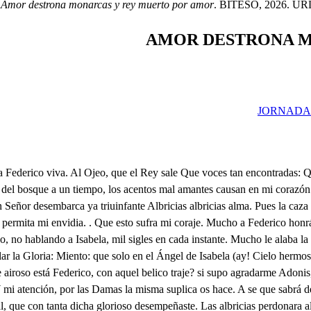
e
Amor destrona monarcas y rey muerto por amor
. BITESO, 2026. URL: 
AMOR DESTRONA M
JORNADA
che su furor el Cielo esparce, y encontrado con el noto, y el aquilón arrogante, a mas no poder luchaban ya que no a fuego, y a sangre, causando tal confusión truenos, rayos, agua, y aire, que les pareció a los ojos más linces, y perspicaces ser líquida humor, el fuego, cuarto elemento, los mares, Salamandra, los delfines, viviente aquátil, las aves. Ahora contemplad pues cual quedaríaa las Naves, si agua, trugao, viento, y fuego, conspirados las embaten: crujen entenas, y quillas, silvan árbol, y velamen, consiente hasta las carenas el mucho peso del lastre, y oculto el norre a la vista, y perdido el gobernable, fueron pelotas de viento, las que montes eran antea. Una a los Cielos se sube otra al abismo so abate, Siendo el Campo de Nereo en espumas, y cristales mucho mar a pocos Buques, poca agua a muchos desastres. Tres días duró este horror, o tres noches, (si no caben ni tinieblas en el día, ni en la noche claridades, cuando cansado Neptuno de tantas atrocidades, o satisfecho, que es más, de nuestro valor notable, trocó borrascas desechas en dulces tranquilidades: serenáronse las ondas, sosegáronse los aires, y se esperezó la aurera en su lecho de granates bostezó el rocío perlas, vertió en lágrimas coralas: Si eran de llanto o de risa no supo determinarse, y con las leces de Febo más bien visto por más tarde, hallé siete Naves menos, que quisieron usurparse, o para Signos, el Cielo, o para Ninfas, los mares. Pero apenas determino seguir feliz mi viaje, cuando burlando un peligro tropiezo con mil azares. Ah! que bien dijo el que dijo, que las desgracias cobardes cuando solas no se atreven, y eslabonadas combaten: a Benabar descubrimos, que feliz, como arrogante en una segura cala burló del mar los embates. El sosegado, Yo inquieto, Yo pocas, el muchas naves, los suyos mucho refresco, y los míos mucha hambre, Si le volviera la espalda, quién me llámara cobarde? Mas despreciando temores, que en pechos nobles no caben, junté todos mis Soldados con intención de animarles, y sincopando palabras, porque el bárbaro pujante por las faenas de un Bordo venía en popa al combate, les dije: Soldados míos, nunca el leal fue cobarde a más peligro más triunfo: a nuestro valor constante no ceden los elementos? no se han rendido los mares? Pues quien todo el mundo vence que hay que pueda contrastarle? Alto: a conseguir el triunfo, mueran los Turcos infames, que en nuestra ruina quieren fundar sus felicidades. Esto dije; y disparando un tiro, que promúlgase la Batalla, fue su estruendo, quien die principio al combate: áspides de plomo, y bronce impelidos del coraje escupieron mis casiones contra el Turco, que arrogante, en despique de la ofensa vomito sin alentarse muertas llamas, que pudieron, en sangre viva anegarse: turbada con densos humos la vaga región del aire, y abrasados los vesubios, de Neptuno los cristales, dudaron los Elementos la situación, que les cabe. Muerto soy a decir iban, los Soldados, pero antes, que pronunciarlo pudieran la cruel parca inconstante, cortando el hilo a la vida, hizo, que lo sincopasen. Todo fue horror, todo susto, todo odio, todo coraje, todo rencor, todo rabia, todo guerra, nada paces, todos iban de vencida, y solo triunfaba Marte. De tanto cuerpo mal vivo tanto mal muerto cadáver, fue sepulcro el mar terreno, y casi llegó a jactarse, de que sus sensibles peces, trocar supo en racionales. Esto pasó en nueve horas, en que encendido el combate se mantubo, per