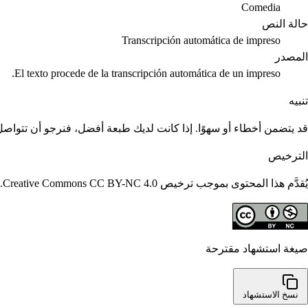
Comedia
حالة النص
Transcripción automática de impreso
المصدر
El texto procede de la transcripción automática de un impreso.
تنبيه
قد يتضمن أخطاء أو سهوًا. إذا كانت لديك طبعة أفضل، فنرجو أن تتواصل م
الترخيص
يُقدَّم هذا المحتوى بموجب ترخيص Creative Commons CC BY-NC 4.0. يُسمح بإعادة استخدامه مع الاستشهاد؛ ولا يُسمح بالاستخدامات التجارية.
صيغة استشهاد مقترحة
نسخ الاستشهاد