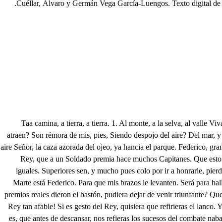
Cuéllar, Álvaro y Germán Vega García-Luengos. Texto digital d
Taa camina, a tierra, a tierra. 1. Al monte, a la selva, al valle Viva Federico viva. Al Ojeo, que el Rey sale Que voces tan encontradas: Que ecos tan desiguales: Siendo Alma de la Esfera, son imán, que así me atraen? Son rémora de mis, pies, Siendo despojo del aire? Del mar, y del bosque a un tiempo, los acentos mal amantes causan en mi corazón distintas contrariedades. Aténgome a que esta bulla, de voces parará en aire Señor, la caza azorada del ojeo, ya hancia el parque. Federico, gran Señor desembarca ya triuinfante Albricias albricias alma. Pues la caza se dilate, y logre el gran Federico que solo nu Rey vaya a hunrarle, que Rey, que a un Soldado premia hace muchos Capitanes. Que esto permita mi envidia. . Que esto sufra mi coraje. Mucho a Federico honráis; mas son sus méritos tales, que aún los honores no son a sus hazañas iguales. Superiores sen, y mucho pues colo por ir a honrarle, pierdo, no hablando a Isabela, mil sigles en cada instante. Mucho le alaba la Reina. Si vendrá mi Estaparate, Salgámosle a recibir. A tus pies heroico Marte está Federico. Para que mis brazos le levanten. Será para hallar la Gloria: Miento: que solo en el Ángel de Isabela (ay! Cielo hermoso) pueden hallarse mis glorias. Que en fin lograste victoria? A quién tus premios reales dieron el bastón, pudiera dejar de venir triunfante? Que airoso está Federico, con aquel belico traje? si supo agradarme Adonis, hoy me ha enamorado Marte. Vive Dios, que no pensaba. que fuera el Rey tan afable! Si es gesto del Rey, quisiera que refirieras el lanco. Y mi atención, por las Damas la misma suplica os hace. A se que sabrá decirlo, como supo ejecutarlo. Siendo feerza obedecer a las Damas, justo es, que antes de descansar, nos refieras los sucesos del combate nabal, que con tanta dicha glorioso desempeñaste. Las albricias perdonara al Rey mi amo al insrante por el trabajo de babel de vomitar cuanto sabe, sin dejarlo recollar. Si es gusto vuestro, escuchadme. Apare io alegre sopló el céfiro suave, hinchó el viento nuestras velas, viéronse quietos los mares, ardió el corazón en furias, dispertó fiero el coraje, sono el casión que crugía, vistieron alas las Naves, tocó el parche, sono el brojce, e hincharon contra el Alarbe, tan ufanas, tan ligeras, tan soberbias, y arrogantes, que la Deidad de Reptuno supremo Rey de los mares las juzgó alados Delfines, o estamados vegetables. Alagüeñas las espumas, lisonjeros los cristales, con serco de nieve, y plata la ofrecieron libertades, (si en la constancia hay firmeza) seguridad inconstante. Dormido el mar para el susto, para el ocio vigilante, entre lúcidos celajes el rosicle de la Aurora, (si Aurora puede llamarte la que encapotando el Cielo vistió de sombras el aire) se desquiciaron los ejes del azul carro triunfante, temblaron los once Cielos, y con truenes formidables aconpañados de rayos dieron a entender flamantes, o que era el Cielo un vesubio, o que contra sus Deidades se renovaba la guerra de los antigues Gigantes. Asustado a tanto borror el cuarto Planeta aulante, si no oscureció sus luces, casi llegó a mertiguarse. En fin hecho el día no