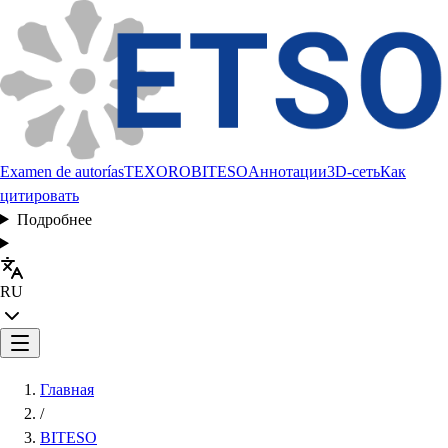
Examen de autorías
TEXORO
BITESO
Аннотации
3D-сеть
Как
цитировать
Подробнее
RU
Главная
/
BITESO