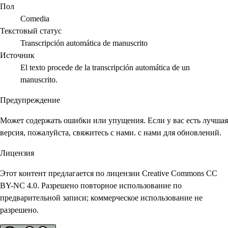
Пол
Comedia
Текстовый статус
Transcripción automática de manuscrito
Источник
El texto procede de la transcripción automática de un
manuscrito.
Предупреждение
Может содержать ошибки или упущения. Если у вас есть лучшая
версия, пожалуйста, свяжитесь с нами. с нами для обновлений.
Лицензия
Этот контент предлагается по лицензии Creative Commons CC
BY-NC 4.0. Разрешено повторное использование по
предварительной записи; коммерческое использование не
разрешено.