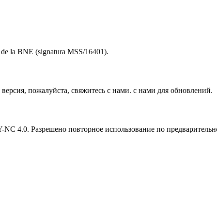
to de la BNE (signatura MSS/16401).
версия, пожалуйста, свяжитесь с нами. с нами для обновлений.
Y-NC 4.0. Разрешено повторное использование по предварительн