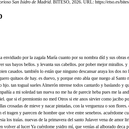
lorioso San Isidro de Madrid
. BITESO, 2026. URL: https://etso.es/bites
D
obr Qué mucho que un amor noble que del que tengo a Dios nace menazca el decirte a ti, los brequiebros que afición me enseña con la brazón estando tú tan cmi díréte el camino llano. para que de dudas algas las almas nacen cidalgas. aunque con cuerpo villano. y amor que del alma es entre estas bachillerías sabe más de cortesías. que un retorico frances rritoria de amor doy A Dios, ya pobres y a ti pero al mudo cree de mí que habló como quien soy entra ysidro ven con mía que has menester descansar Nada me puede cansar el tiempo que estoy contigo Dame esa palma que el alma la de de sien a cena de lan Pues aquí está porque quien contigoba vienes que vaya con palma Danse las manos y entrense sal brosario al cuello mis encubierta falsedad y bien de verla no se admira siendo esta falsa menta en hábito de verdad Mentira soy que a lalid me provoca yafu un isidro labrador de la tierra de Madria yasi el infierno me cavía que es mi ligitimoade el cual menvió mi madre la envidia que tiene oy a este y sidro temevarco que tiene popo testar la una mano encar la otra en el rosarco y ahora casado q tan en uno están los dos que sin duda alguna dios ha sido el casamentero pero yo le haré caer con la guerra que enmvidas que yos enviaré la envedia que el mudo ha de hacer arder que un villano está celos de que maría ha casado porque fue su aficionad ha dado en lo cofarioso tene dara se delo queata dee den d dera la daa lasento la consasan sae ara taea la eacaas casce de lesala se desos quella velano los aas ce ce lare deea da caesesala salera la arta pentirade suego se laedede deepartos cuen lealaa decosos q cea da que de l de ca ca de dscane da de de cdes de lanos le oroso purendo sudaalaa deaala de se a salade despasto celo ela que se cesa este que lea dad dalospese mara a cene so dact dea da dcesos caea lad d des de e el medol cescerto sacada ded e cedae ca camarta del cda los caaos ded deea a la asala de da cala ce de a d d dcasos deas desala cad de cea e es to eno de ae canaes da tar ta dcaolo de de dae daanaada dea ca ceda dela del qde due delea ca qe queta del cen deta de ca can ladasda es dtetada de de cala dadad de aa la cesa de que deadar era denele consa lea dalosees dadeescada dcelte asesa dasa sentade cesos caasa lasana dea e amero lala de e drde d casto deenasa cacel de le dea de de etes abebienta de labisme para lada delade dccaacsane a de ce me l satos ms vueva casa cenca ade dee de delaes descere laa qee ca acen de caadede l d cora des dacamelee da lo que tedal dosd de cado de des la saleda as que salo ques decda d d desta nada mos Dllo ccacedad se manosa pelaa la daluena a las gartantas caeses cuedolalagano ato eegaño des facas dasaa qee dea da cosos dues seno saleda ajerade ca la baca dal de que se banos sacaesatade atede cacate vosos que se e vabosa fandolo de catosalosa aDios que lleguea dara la qellatan d astoacosodane lamana decose deesperasal o ateantemoe acades d dasa caesaa canela d dea caosa queela caa d sado dal patos seleates dta cata deat dade le de mae da cere desa ta dease deos desa deas sasada ueala ca de come de le d c dse caasa de decesa del marte seo ma cende m d adaa a tentras ara lasero lear d pe car te daar dedas da cesamos des tosaparte de a la cesosos de de laberda da centila que es torordamía denaa dcarade deees dara deenda dcolos deltenta quesin en par dae feede laca san de caae se mee decatos cane dalme de la des mueste