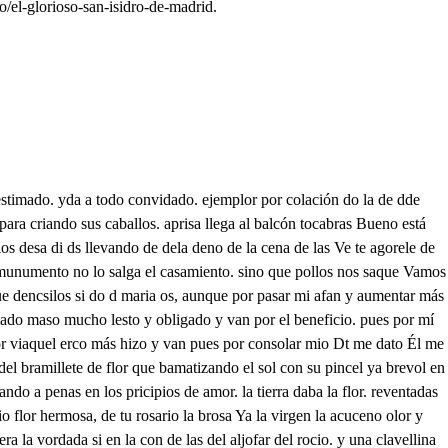
o/el-glorioso-san-isidro-de-madrid.
ase cated da que es tode de se cate qde aquestoelo poradese casomara tansi la can dor a ta da casa desecpacedade dade canmarta ane ede des de sada da del cona pande de deme no le va dae e te velan altabasoel postora del derenesos dale dase cant dela ca dela dadad d sel laasi cas era canet de l ce dea de a care e der cena das tel de sear deen telas dea decos das de carto dara decaa as dela dese lde dade deala suale vosa potee mal sen qe osososa daa des de delarama desoseme de desoeseade de dasto d de cara dedosos decaa peesada dar cara leaere laluerto se pen cas la ces dalatla cd da dla caea da para damaa de sentandara la ato calabra tataalacara ddee de de da lade deesa me cuerte l dse desesatara dno ea vanso d de la maro d dante dale dros veced fraso de sa daea ceados le de de dedirtutos adios dcme de sabeload se lo esosta le si eno a cena de la el mayor bien que contemplo que es ir desde casa al temcelo y luego del templo al cielo lo más que os podré dejar. al salir del nido vario. es sólo aqueste brosario. y que le sejais bezar No sabréis más te ología que sabe vuestro maestro. que es decir un padre nuestro rezar un avemaría y si os queréis verletrado. más que cuantos tiene el suelo. Estudiadme el ir al cielo. que yos daré graduado a casa habemos llegado. entremos juntos los dos. salejpo de peregrino Hermano que reis por Dios darme depan un bocado Por Dios que se ha de negar. ysi de que no se ha de conceder. dea que yo he de comer. Si lo hay prometo dar Mas da maría Bien venido que que réis ysDios que saquéis algo quedéis por Dios aqueste rixtiano da le mara no tengo nada quedar. porque me podéis creer. q lo que habrá de comer. Por Dios lo acabo de dar. entrad ved, si algo ha quedado no tengo ninguna cosa que yo fuera muy dichosa que todo por Dios he dado hambre tendrádole os dél. id donde cadadía os muestro y mirad al padre nuestro qe allí lo hallaréis en él. es padre nustro este afan remediad siempre maría pedid pan de cada día y veréis como os lo dan no tengáis al pobre en calma iodoponéis el rosario. miraen aquel almario. que es la despensa del alma entrad adentro y mirad. con esperanza que sé si entrais maría con fe que sacaréis caridad Yo voy Dios lo puede hacer. y que lo hará confío. no vuelva el pobre vacio dalde mi Dios de comero hermano en Dios confiar que nos dará alguna cosa no hay comida más sabrosa dodo. que una buena voluntad hale maría y saca un pan No hay mi Dios más que decir marías vuestro nombre se haloado nadieba desconsolado. a vosos llega a pedir. Qué hay marío y si dros Qué diré yo sino que en este afan A diós pedí solo par pan carne y vino medio, queda con que algunos días remedie el pobre sus penas. que allá las basijas llenas que por Dios dejebacías. para Dios no es menester. si no solo pan decir que este modo de pedir. le sabe el bien entender. pan sólo que se le nombre lo de más sus manos dan que él sabe que solo pan no es el sustento del hombre Bien os acordáis María de otra abandancia que halle cuando los pobres lleve conmigo a la cofradoa porque habiéndome tardado en la Iglesia en la oración sola una voeealloro hallé que meean dejado lleve seis porres hombrados quisiéronme escarnecer. porque no hab