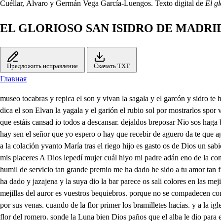
Cuéllar, Álvaro y Germán Vega García-Luengos. Texto digital de
El g
EL GLORIOSO SAN ISIDRO DE MADRI
Предложить исправление
Скачать TXT
Главная
museo tocabras y repica el son y vivan la sagala y el garcón y sidro te ha envidiado por la zagala María cuanto por su nombra díd y sus obras estimado. yda a todo convidado. ejemplor por colación do la de dde dica el son Elvan la yagala y el garión el rubio sol por mostrarlos spor ver sus bayos bellos. y levanta sus cabellos. por pober mejor mirallos. y para criando sus caballos. aprisa llega al balcón tocabras Bueno está que estáis cansad io todos a descansar. dejaldos breposar Nio sos haga bien casados. también lo están que ninguno descansar araya los dos no los desa di ds llevando de dela deno de la cena de las Ve te agorele de hay sen el señor que yo espero o hay que recebir de aguero da te que aguero quitaos de hay. es duevo, y porque esto abla que nuego al Santo munumento no lo salga el casamiento. sino que pollos nos saque Vamos a la colación yvanto María tras el riego hijo es gasto os de Dios un sabio hjo. tan togual sueles Almerón ntrense todos cantardo y baslando y que dencsilos si do d maria os, aunque por pasar mi afan y aumentar más mis placeres A Dios lepedí mujer cuál hiyo mi padre adán eno de la compañía a mi soledad tan nueva no me ha de parecir heba pues me la andado maso mucho lesto y obligado y van por el beneficio. pues por mí humil de servicio tan grande premio me ha dado he sido a tu amor tan fiel. que si el premiomio no med Otros si ete anos sirvier como jacibo por viaquel erco más hizo y van pues por consolar mio Dt me dato Él me ha dado y jazajena y la suya dio la bar parece os sali colores en las mejillas crosadas de mieve y nacar pintadas, con la verguenza o son flores. del bramillete de flor que bamatizando el sol con su pincel ya brevol en mejillas del auror es vuestros bequiebros. porque no se compadecen con el tragen y parecen de hombre que vive entre senebros. acuérdome cuando a penas en los pricipios de amor. la tierra daba la flor. reventadas por sus venas. cuando de la flor primer los bramilletes hacías. y a la iglesia los traías. nuevas de la primavera del santo Julaver vena de amor lirio flor hermosa, de tu rosario la brosa Ya la virgen la acuceno olor y flor del romero. sonde la Luna bien Dios paños que el alba le dio para en volver al lucer Ya cuérdome ysidro mí, que venías al alborado deca pera la vordada si en la con de las del aljofar del rocio. y una clavellina en ella que entre elaljo far hermosa parecía piedra preciosa o en Blanca nube estrella y después que le ofrecías. A Dios muchas en su altar. Esa me venías a dar. pero nadame de cías. Allla y si en el campo te vía entre las abes andar. de continote hoy cantar. con ellas abemaría hasta el ave que no sabe tal hefeto el curso hacía que cualquier abe decía María aveporabe Ya vero y sidro, señor, No sé si es el nuevo estado cualave el canto mudado que entre ellas cautáis amor. y si Dros con tus palabras bregalas Si esto tu amor no sabe sabe que el amor esabe y ausí le pintan con alas. labemaría decía y en decirla estoy tan diestro que en llegando al padre nuestro de hallíme vuelvo a María oye aquesta maravilla ensero el abe de amor requiebros al bu, señor, si dios lealtad a la tortolilla natúrale ya a la hiedra con artificiosos lazos lenseña a dar los abrazos. al roble al olmo a la piedr los palomos gran primor. que por los bramos trabiesos. con los picos se dan vesos. por muestra y señal de amor. Si esto amor con aves hace y la hiedra con un cr