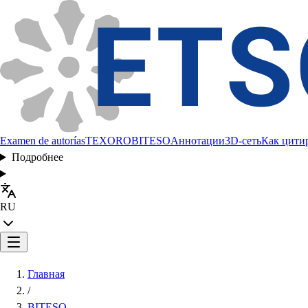
Examen de autorías
TEXORO
BITESO
Аннотации
3D-сеть
Как цити
Подробнее
RU
Главная
/
BITESO