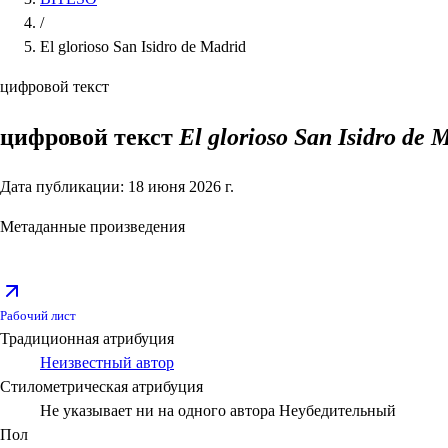
/
El glorioso San Isidro de Madrid
цифровой текст
цифровой текст
El glorioso San Isidro de 
Дата публикации: 18 июня 2026 г.
Метаданные произведения
Рабочий лист
Традиционная атрибуция
Неизвестный автор
Стилометрическая атрибуция
Не указывает ни на одного автора
Неубедительный
Пол