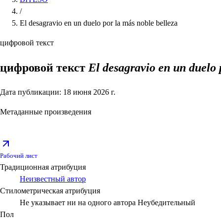
/
El desagravio en un duelo por la más noble belleza
цифровой текст
цифровой текст
El desagravio en un duelo 
Дата публикации: 18 июня 2026 г.
Метаданные произведения
Рабочий лист
Традиционная атрибуция
Неизвестный автор
Стилометрическая атрибуция
Не указывает ни на одного автора
Неубедительный
Пол