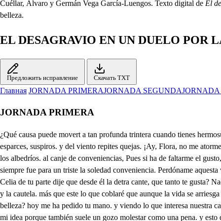
Cuéllar, Álvaro y Germán Vega García-Luengos. Texto digital de
El d
belleza.
EL DESAGRAVIO EN UN DUELO POR 
Предложить исправление
Скачать TXT
Главная
JORNADA PRIMERA
JORNADA SEGUNDA
JORNADA
JORNADA PRIMERA
¿Qué causa puede movert a tan profunda trintera cuando tienes hermosura con dicha como de fea? cuando te aclama golonia, con aplausos por su reina. cuando será el Rey tu esposo, que idolatra tu belleza al aire esparces, suspiros. y del viento repites quejas. ¡Ay, Flora, no me atormentes, con acordarme grandezas ni dichas que para mí. se han de convertir empeñas. Enrique, oy te perdí Mal haya el hado que intenta violentar los albedríos. al canje de conveniencias, Pues si ha de faltarme el gusto, en el fausto y la grandeza aunque las dichas me sobren de que han de servirme ellas Déjame sola, por Dios, que así descansa mi pena pues siempre fue para un triste la soledad conveniencia. Perdóname aquesta vez que en ello no te obedezca, desde aqueste gavinete que caen ael jardín sus rejas puedes esparcir la vista, y divertir tu tristeza, pues ya la Celia de tu parte dije que desde él la detra cante, que tanto te gusta? Nada halto que me divierta? ale el Duque ederico La ambición de una corona, que de sobresaltos cuesta, si afuerra ha de conquistarse del desvelo y la cautela. más que este lo que coblaré que aunque la vida se arriesga a verme rey de Rotonia, mi noble ambición anhela. Rosaura, cómo tan triste oy eclipsas tu belleza cuando no ignoras que el rey idolatra tu belleza? hoy me ha pedido tu mano. y viendo lo que interesa nuestra casa el sí le he dado, haz por desechar la pena, pues que consigues la gloria de ser de Polonia reina. No es melancolia hermano la que suspende mi idea porque también suele un gozo molestar como una pena. y esto de tomar estado, por acertado que sea también hace novedad, y más en quien no desea tomarle con otro fin, que cumplir con la obediencia que te debo a ser mi hermano, sin deshustrar mi modertia. Poco una corona estimas, a que mi ambición anheta. trata, pues de prevenirte porque es forzoso que sea. EspSeñor, acá todo el rey se entra sin pedir cirencia que en la voluntad los reyes hallan las puertas abiertas. Yo me retiro. seder osaura es precisa tu asistencia, pues con licencias de esposo te viene a ver. abra pena que iguale a la mía. se der dele porque importa no me vea hasta palario que ahora me ausente de tu presencia, y háblale al Rey con agrado, que oculto en aquesta piera escucho, apurar intento si es amor o si es cautela para tenerme obligado, la repetida promesa de dar la mano a Rosaura, recelando que mi diestra puede darme aqueste reino y no sin causa receta pues le he de lograr, si acaso no mees la fortuna adversa. Ven desparrago. esparala ve que quebrantar no quisiera el onceno mandamiento. Y que su precepto ordena? El no estorbar, pero Flora en el honreno no peca, pues en ver de estorbar hace bien su oficio de terrera. Mientes pícaro. EspaNo agravian a nadie las alcahuetas. Entra acaba EspaYa te sigo Sin mí he quedado? El rey entra Éntranse los dos quedan dose Federico al paño. sa deel deyo Hermosísima Rosaura, por quien el mayo granjea la fragancia de sus flores, al contacto de tu huella no extrañes que me haya entrado en tu casa sin licencia supuesto que me disculpa el venir oculto a ella, a buscar a Federico, donde sin recelos pueda de que ninguno nos oiga hablar en una materia qué importa alaesar del reino y también que no se sepa hasta estár dosecutado, Pues no sin docta advertencia dicen son de los palacios las paredes de vidrieras, pues por ellas se traslucen c