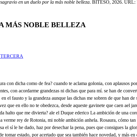
esagravio en un duelo por la más noble belleza
. BITESO, 2026. URL: ht
LA MÁS NOBLE BELLEZA
 TERCERA
uantas mágsimas se intentan y aun antes que se ejecuten el pueblo suele saberlas. Vuestra Alteza, gran señor, haciendo esta casa esfera con su esplendor soberano ymanando su grandeza, favorece a sus vasallos, con excesivas finezas. Federico en este instante se ausentó de mi presencia ignorando esta fortuna tiréselo cuando vuelva porqué honra tan superior el señor os agradezca, que mi ta da dan ro hala Poes, con qué agradecerla. el cuarto abierto he encontrado alpano enri hasta llegar a esta piera, que miro? el rey con Rosaura, no sé que el alma receta, desde aquí podré escuchar si es mi receto evidencia. Esa noble turbación suspende, Rosaura bella pues cuando sereno el cielo busca, mi amante fineza, de tu divina deidad, no es bien hallé mi fe, atenta, turbado el sol en tu rostro, y en tus ojos las estrellas. Que digan los hombres esto, y haya quien monja serquiera. Mucho se declara el rey. Cielos, mi desdicha es cierta, Yo perdí a Rosaura? Cielos! ¿Qué haré? porque siendo fuerza por escucharme mi hermano que corresponda a la hueña al favor del Rey a un digo en el fingimiento ofensa a Enrique, a quien como esposo miro ya de una cauteta que oncurrí en tanto empeño me valdré para que entienda el rey, sin que pueda ohirto mi hermano que soy ajena y que no puedo ser suya. ¿Quién crierá, cielos, que está pasión nable que a Rosaura mi labro la manifiesta no caomienta, pues solo intustria es que finge mi cauteta pues persuadiendo a él aleve Federico compromesas me curaré con su hermana, estorbo que su soberbia ambición, no intente alguna maición, cuando conferencias tiene con mis enemigos, según me han dado secretas notirias y luego que el rosército me venga, que el Emperador mitío me ambía, subre si es cierta la composición que tiene con los aliados echa y enver de darle ta mano a su hermana su cabeza pondré a mis pies, pues amarta en mi afecto, emvano fuera pues sujetto mi albedrío, aaquella deidad aquellas que en las fantasmas del sueño la ilusión me representa, y en vano puede borrarla de la memoria la idea ya minguna beldad puede ser dueño de mis potencias. Aquesta suspensión mía. de tu diversión honesta nace, Rosaura, y así rompa tu silencio el Nema qué bella tu labio logre mi amor, la correspondencia de que sepa si mis cultos los admite tu belleza, para que mis esperanzas antes de nacer, no mueran. Atejor es callar, dequezuelo Dios, que en vaver fingir desdices de amor. Calla, villano, aleve, traidor, pues disimutado es cualquier agrado Mas ¿qué fineza, tirana traición. tejor es callar. Lequeruelo Dios, Duesde aquesto? Una criada deloo. dl aire ese acento dio. Parece que se careo. con mi intento cautetada. Y por mí, señor, parece que su acento organizado os ha respondido, pues cuando hijo de mi recato no fuera en mí este silencio, no devierais extrañarlo, mar cuando no ha un instante que Federico mi hermano parte medio de un favor qué intentáis hacer a entrambos, y tan superior que viendo el espario ditatado que hay de la esfera de un rey ata esfiera de un vasallo, no hallando merecimientos en mí dignos a tan alto honor. En la confusión de no creerlo ni dudarlo neutral vuestro amante afecto, ni le desprecio ni pago, advertida del sonoro sutil comepto que acaso ajarticular la vor vuelve otra vez al viento vago. mejor escallar cequezuelo Dios, que en saber fingir desdices de amor. Calla villano aleve traido pues 