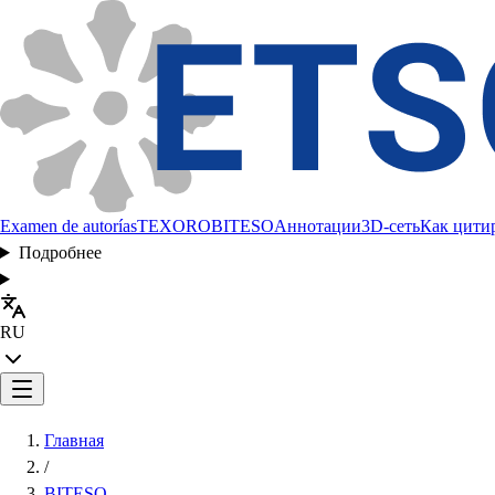
Examen de autorías
TEXORO
BITESO
Аннотации
3D-сеть
Как цити
Подробнее
RU
Главная
/
BITESO