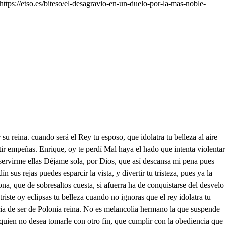
tps://etso.es/biteso/el-desagravio-en-un-duelo-por-la-mas-noble-
disimulado, es cualquier agrado, mas ¿qué fineza, tirana traición, tejor es callar, ceguercielo Dios, discreta le ha respondido, alpaño dede ¿Quién creerá tal de vengaño Ya que no correspondido en noberse despreciado mi amoroso afecto queda desvanecido, pues gratos favores de una deidad, los consiqueel olocausto, la fineza el culto el ruego con rendimientos postrados. Empeñándose vamás el Rey y para escusarlo, poder de vengañarle de la industria, ahora me valgo. que antes discurrí. este guan ha medido un breve Españo, la distancia que hay del suelo, a la esfera de tu mano. y aunque mi afecto debiera, por aquel fétiz contado que de tu mano logró por favor ahora estimarlo, el guante te restituyo, Pues aquél queda el acaso no es favor, cuando el descuido de su dueño, le ha feriado. La vitanidad agradico. pero advertid que es cuidado. el que os parece descuido. a fin solo de avisaros. para lotrechar la distancia. por pedír más corca hablancos. sin riesgo de mi decoro. porque me escucha mi herion que la mano de cste guances tiene dueño y tan hidalgo y tan lede vasallo uno que en sangre valor y garbo, ninguno le hace ventaja. señor, y este desengaño. no me le debéis culpar. ni sentirle como agravia. pues no es buena para espasa. de un monarca soberano. comotos, mujer que a otro. aunque sea honesto y casto le hizo el más leve favor, y puesto que os desengaño. ved vos con vuestra prudencia. Cómo podréis los tratados. con mi hermano suspender. sin nota de mi recato. con la ocasión de tomar. el guante se acercó tanto. al Rey que no vigo que le habla Ya es evidente mi daño. pues escuda que se oiga lo que le dice. A mi cargo queda observar. tu preceptos. Rosaura divina cuando sontan de mi agrado nunca. apartane de mi lado. a tu hermano Federico. y él siempre de aqueste bajo. reino ilustre de Polonia. tendrá el gobierno mandando. aparate en él siendo otroyo. aquesto por saber me está escuchando. para mi designio importa. por conservarle, y en cuanto. si dilataré la dicha. de lograr tu blanca mano. no está en mí, pues en un rey aun más que monarcha esclavo de sus vasallos, supuesto. que aun para tomar estado. aunque sea elección suyga. la han de aprobar sus vasallos. a no ser mi amor fingido. bueno hubiera yo quedado. Quién será a quien corresponde. pero ahora esto noes decaso. cuerdamente a respondido el Rey, pues dilatanido. los tratados de las bodas. dará providencida sabió. cómo quedará el bien pueste y mi honor, asegurado. que no está aquí vuestras tera. con la decencia reparo. de quién es Ya te he entendido. Rosaura, dile a tu hermano. Federico que al instante me vaya a ver a palacio. y el cielo te guarde. el sea quien siglos muy dilatados. vuestraveda la prospere para honor de sus basaltos. Para emplearla en ser tuyo. la estimaré más ufano. El rey se ausentó a que sepa quise su inconstancia salgo. salgo a darla; mas ¿qué veo? Enrique aquí se ha quedado que, sin duda con el rey vino y será reparo. salir tan presto. Aquí vos. Enrique, si es que ha escuchado lo que hable al rey. cendo como a uno de sus vasallos no escasce la fortuna de darme a besar su mano. porque logre mi atención. decir de cólera rabio. consigue vanaglorioso. ser quien primero ha llegado. aunque no digno a rendiros este rendimiento hidalgo.