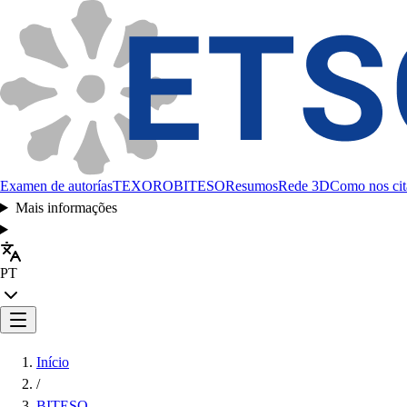
Examen de autorías
TEXORO
BITESO
Resumos
Rede 3D
Como nos cit
Mais informações
PT
Início
/
BITESO