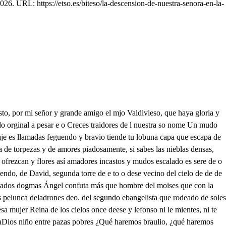
26. URL: https://etso.es/biteso/la-descension-de-nuestra-senora-en-la-
a breve la devoción os sacrifica, encienda y encendido gloriosamente eleve su dicha en vuestras manos encomienda leve paloma que en salir se atreve el arca de este pecho discurriendo Tros la paz blanca por el mar tremendo Mirad o madre mi sericordiosa, que vivis del creye de nostada que vos estáis de vos menesterosa que vos estáis de vos necesitada a vos interceded por vos piadosa, y para vos con vos sed avogada A vos pedid por vos, señora mía, Pues cuanto pide a Dios puede María d ver que la mal cortada pluma mía no escribió lo que debe me desvela y saber que escribió lo que podía no siendo de algún aniel me cosuela Pues si el de la más alta jerarquía idque más cerca del solio de Dios vuela lo escribiera meros que no lo dudo No lo que mereceis que nunca pudo Dicen dentro, el capitán de los niños y otros de dere me Victoy victor y lefonso lTendió y con pelagio o vitor vitor a mis mires oo vitor vitor meres a mís pivitor la virginidad el vientre siempre sellado Vitor digo, aunque repese pocrocn qe a la pihereces bellacos Viva el pastor y lefonso se cere de d Digo que viva y bebamos Aquí rotular podemos alvirginal abogado de d de de No a tendrés que el sol flamenco de ceso de con su rostro aborrachado sale por aquesos montes Que mática con sus rayos Celebrad hijos queridos el virginal desagravio de quien fue en el parto virgen antes y después del parto cantad sonorosos versos al montón de trigo casto a la Virgen siempre virgen area y puerta, puerto y arco cantan dentro s os bireles lodas huyen del pastor mueran los vencidos do. de son s Viva el vencedor cantad hijos de la Iglesia a la madre del amor entre espinas blanco lirio entre nubes rubio sol no a mí que un flaco instrumento de sus alabanzas soy s. repite mueran los vencidos viva el vencedorcsa sa le mascón y ustríssimo, señor, do. d deo del alcázar ha salido de de ae na el Rey del sol competido de quien es competidor de grandes acompañado y de mil títulos godos det de do circunferencia hechos todos del Rey que es su centro amado los clarines y trompetas de que sole dan señal a las lenguas de metal hoy grandemente discretas avisan con durceson las alegres chirimias dando nuevas de alegrías que yate la procesión Luego de vestir me den d si. d e es que no es bien que el rey espere que honrar la procisión quiere honrándome a mí también vase hoy tarde, se ha de yantar quiero visitar las plazas mandrecarme enojazas las que pudiere campar d una bota y un jamón porque comer a las tres muy de caballeros es y es un picaro moscón Feouendo y braveio deento de peregunos De qué sirve que vistamos estos hábitos me di de qué vestidos así hoy la procesión veamos que será mucho de ver yendo en ella el Rey advierte mas lo será nuestra muerte si llegan a conocer los muchachos a los dos No te mas braulio no harán flore dend de d porque en la procesión van Plegue a Dios flor gozaremos de las calles los adoinos, las ventanas y de tantas toledanas los rostros, picos y talles iremos así a la bega ee hasta donde está enterrada después de ser acotada Tlocadía una moza ciega Gozaremos del buen día hermoso para de invierno que a mal te avierte el cuerno d te to de sus flores, Juraria el diciembre me parece que se transforma en mil mayos idy que el sol con quizos rayos las nube