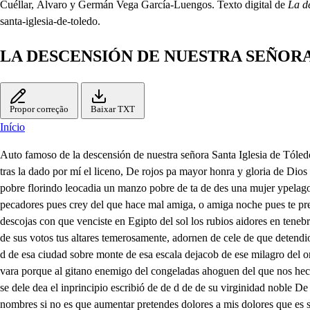
Cuéllar, Álvaro y Germán Vega García-Luengos. Texto digital de
La d
santa-iglesia-de-toledo.
LA DESCENSIÓN DE NUESTRA SEÑORA
Propor correção
Baixar TXT
Início
Auto famoso de la descensión de nuestra señora Santa Iglesia de Tóledo, cuando trujo la casulla gloriosísimo San elefonso su santo o Compuesto, por mi señor y grande amigo el mjo Valdivieso, que haya gloria y tras la dado por mí el liceno, De rojos pa mayor honra y gloria de Dios su benditísimamadreV ao a y después del parto y siempre virgen peciado orginal a pesar e o Creces traidores de l nuestra so nome Un mudo pobre florindo leocadia un manzo pobre de ta de des una mujer ypelago la justicia de una vieja del rey un ciego pobre un capitán niño de un paje es llamadas feguendo y bravio tiende tu lobuna capa que escapa de pecadores pues crey del que hace mal amiga, o amiga noche pues te precias poco honesta con nieblas y sombras torpes de cómplice y detercera de torpezas y de amores piadosamente, si sabes las nieblas densas, descojas con que venciste en Egipto del sol los rubios aidores en tenebrete a tu rostro estos fugitivos hombres así la mías y hechiccias sangre te ofrezcan y flores así amadores incastos y mudos escalado es sere de o de sus votos tus altares temerosamente, adornen de cele de que detendio y de pelagio favorezcas los fautores si dede de que van de Toledo huyendo, de David, segunda torre de e to o dese vecino del cielo de de de d de esa ciudad sobre monte de esa escala dejacob de ese milagro del orbe de ese doctor nos defiende que con libros ysermones nuestros trabajados dogmas Ángel confuta más que hombre del moises que con la vara porque al gitano enemigo del congeladas ahoguen del que nos hecho del templo uno haciendo como acoce porque le hacemos, tal dice, es pelunca deladrones deo. del segundo ebangelista que rodeado de soles se dele dea el inprincipio escribió de de d de de su virginidad noble De ese ignacio que en el pecho como el de Jesús su nombre esculpe el de esa mujer Reina de los cielos once deese y lefonso ni le mientes, ni te nombres si no es que aumentar pretendes dolores a mis dolores que es su nombre formidable dis e por al obscuro flecetonte como el de la que aDios niño entre pazas pobres ¿Qué haremos braulio, ¿qué haremos sito. que entrejarales y robles a la galianos volvamos primero que nos lo estorbe la puericia de Toledo de es edo en armados escuadrones floro seio con piedras palos y espadas coma te dede nos buscan puestos entorden toca dent Oye las puertes cazas los inquietos gritos, oye se de de d debajo de estos portales mientras que pasan te absconde de do deso que pudieren con espadas, plumas Salen los más niños ya tambor ymos con capioorrón armado alogracioso. quesdoee Viva la virginidad de la celestial María que antes del parto fue virgen en él y después de se de de de viva Muera Jeudió con pelacio d ti dae con todos los de suseta y el creye que no cre qué madre quedo doncella delo. muera de de le de Marche por todas las calles niño capit en orden lacompañía y el bando que aquí se hecho en las plazas se repita ycualquir blas fimo ereye que con lengua desmentida hablaré mal del candor demerade se dede de dela que es más que el sol limpia Muera a pedradas y a palos, videtur he pena chiza Pues ¿qué haremos capi e de mo se Gigotum aut salchichame Gente parece que sueña dato mi hi lintenillame des to huy tú puer elvide a mo, si estno visgens inimica det. con las armas en las manos todo el mundo se aperciba y muera el que no dijere Viva la virgen María sale