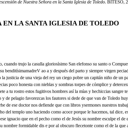
escensión de Nuestra Señora en la Santa Iglesia de Toledo
. BITESO, 20
 EN LA SANTA IGLESIA DE TOLEDO
 una vieza abrigada con unacan en la mano di Quisba, quis venid, ers tú, de de pues ahora la tinizas quien va alla una pobre vieja que ha diez años que maitina capil Pues diga quién vive madre mo se de Yo la aconsejo que diga de cerde de de de de d que la virgen siempre virgen la vt probávil densas guijas deede Vive la madre de Dios, su pureza no ofendida, su eseina virginidad Vive y viva siempre so Vivas ocrnd viera ¿Qué es esto queridos hijos es madre unacompañía que en el nombre de tal reina y su defensa milita toma la lin iño viesa pueden recibir mujeres recipiatur permean vitan mujeres es afrentarnos no quiaces cuasí, cofra dia Audite rationen mean Sed guaré causa opueritía este ejércitus no marchato ucréticos occidad no me miratur sus pesús, dícito mi hiz si hay irá darto. Pues quién mejor que esta cara Matavil mile eresías no buscan soldados viejos para la buena milicia Quién más vieja que esta viera sin muelas y sinencias capit sepa que ha de palcar con remeraria cosa día por mi virgen siempre virgen a mil quitaré las vidas por vos virginidad santa la espada es justo que ciña que judie mato a Nolofernes ydael al fuerte sisará di sxpectate me poquituma, ds No es bien que hable al garabia sucatólicus cristianos y aun se to da la doctrina no ando por los cimenterios concercos ni candelillas ni me hallaron vuelto gauso volando de viga en viga ante el señor capitán dejando asalvo mi vida si eres hombre sal aquí. tan presto se encolerica Madre conozca amoscon aguador de la fumilia que fue del santo Arcobispo de de ade y que ahoora se ejcicita deto de dede en servir al rimosnero de sa de llevaba las esportillas y es limosncio del brodio como y el vrodio le fían dos hombres seor capitán Muriósi la velilla de dde de coro. digan quién vive ca presto Yo habrá crepitante china d des de Digan quién vive, que aguardan cesos de de d te d vive mose qué traga saliva la Virgen digan o sean de aqueste asador morcillas capit quién vive vive la Virgen capil diga que virgen Floricio María capite en diga que maría Floris q o la madre dde Dios, Virgen y parida Pues digan luego que abjuran na de pravada dotrina de cendio y pelagio, que ardan de al quitran en llamas vivas Florí yo que abjaramos a todas sus eregías digan que son unos cueros Y que mienten presto digan brY decimos que cueros soy y cuanto dicen, mentira Pues recóganse que es tarde empuñanlas y vense fo de vlio florque nos placa Extraña dicha de lo de pese a mi flema no hallara de aquesta gente heretica o siquiera mi dia docena oque desvalirar las tripas Cp Marche a la plaza mayor dees la debota infancería coy al son de las cazas todos o digamos la virgen, viva todos la virgen viva dees Sale san y lefonso con un libro en la mano Belleza del sagrario a vuestro bulto por quien vienes el cielo y gracias llueve sesd de d como la mencedor del satro culto pues como el vivo honestamente mueve este volumen del ingenio inculto parto el que pudo dar sino el que debe de Estilo pobre y de codicias rico con toda el alma y corazón dedico infundió en el barro organizado Por mis deviles manos, virtuosa respiración y aliento, deribado de la vida del pecho generosa que con soplo vivífico informado elevada la parteponderosa con tal virtud regida que a luz salga y lo que por mí pierde, por vos valga del sol de quien sois centro, luz descienda que el sacrificio que en el ar