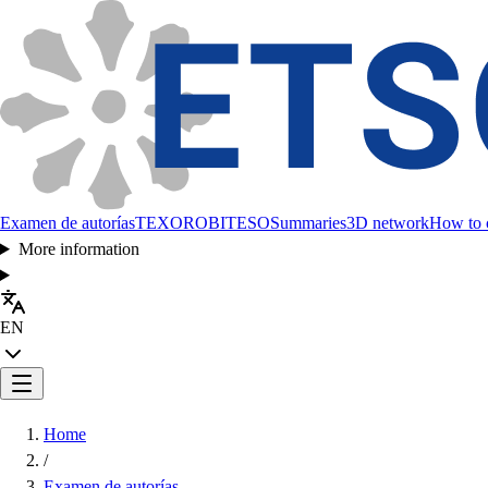
Examen de autorías
TEXORO
BITESO
Summaries
3D network
How to c
More information
EN
Home
/
Examen de autorías