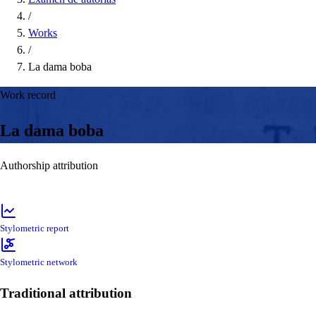
/
Works
/
La dama boba
Work record
La dama boba
Authorship attribution
Stylometric report
Stylometric network
Traditional attribution