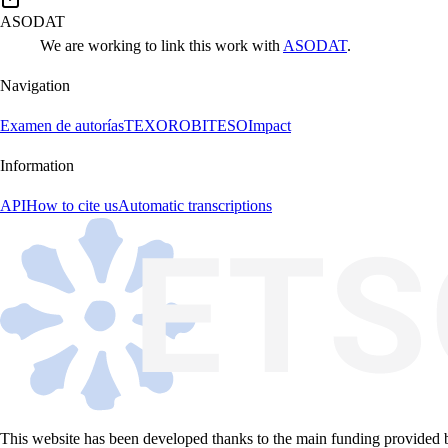
ASODAT
We are working to link this work with
ASODAT
.
Navigation
Examen de autorías
TEXORO
BITESO
Impact
Information
API
How to cite us
Automatic transcriptions
This website has been developed thanks to the main funding provided 