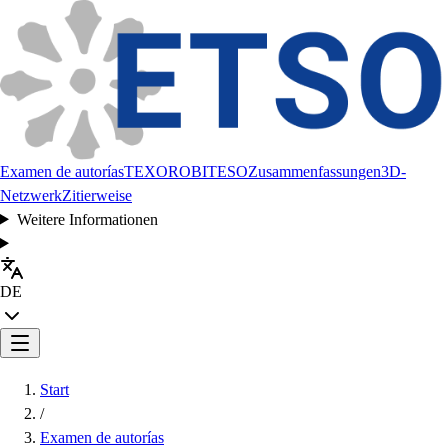
Examen de autorías
TEXORO
BITESO
Zusammenfassungen
3D-
Netzwerk
Zitierweise
Weitere Informationen
DE
Start
/
Examen de autorías