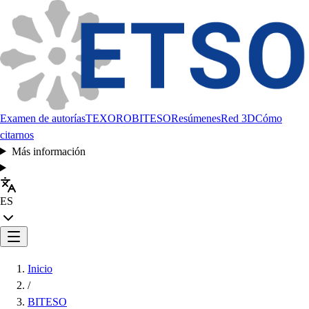
Examen de autorías
TEXORO
BITESO
Resúmenes
Red 3D
Cómo
citarnos
Más información
ES
Inicio
/
BITESO