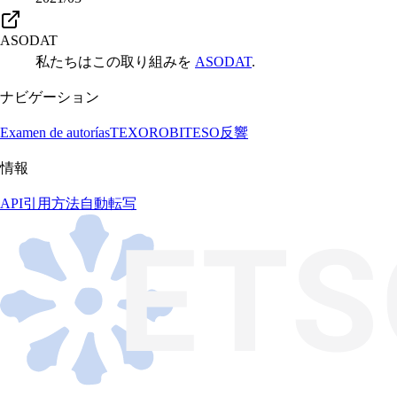
ASODAT
私たちはこの取り組みを
ASODAT
.
ナビゲーション
Examen de autorías
TEXORO
BITESO
反響
情報
API
引用方法
自動転写