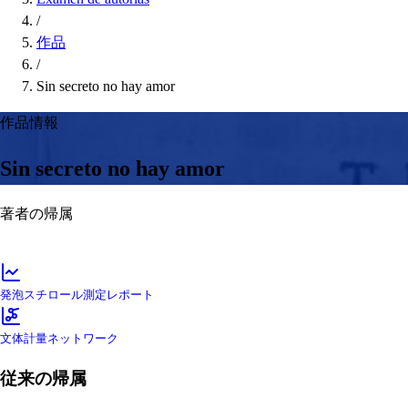
/
作品
/
Sin secreto no hay amor
作品情報
Sin secreto no hay amor
著者の帰属
発泡スチロール測定レポート
文体計量ネットワーク
従来の帰属