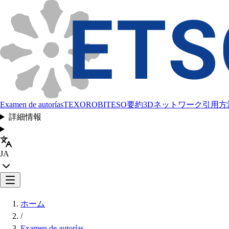
Examen de autorías
TEXORO
BITESO
要約
3Dネットワーク
引用方
詳細情報
JA
ホーム
/
Examen de autorías