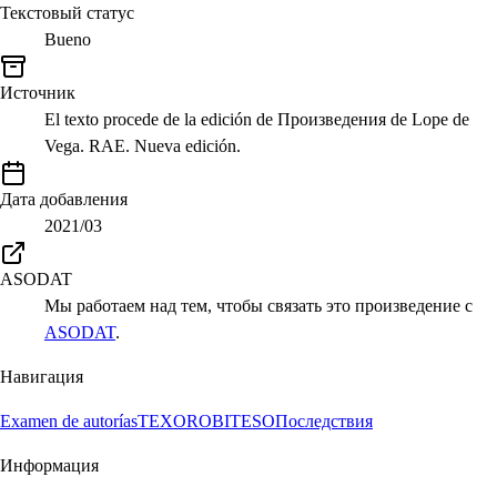
Текстовый статус
Bueno
Источник
El texto procede de la edición de Произведения de Lope de
Vega. RAE. Nueva edición.
Дата добавления
2021/03
ASODAT
Мы работаем над тем, чтобы связать это произведение с
ASODAT
.
Навигация
Examen de autorías
TEXORO
BITESO
Последствия
Информация