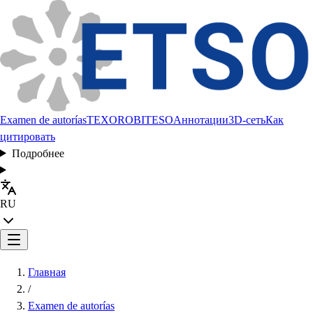
Examen de autorías
TEXORO
BITESO
Аннотации
3D-сеть
Как
цитировать
Подробнее
RU
Главная
/
Examen de autorías