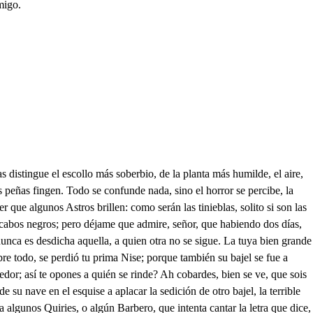
migo.
se examine. Ahora Ricardo, puedes mezclarte, y fingir que fuiste en busca del que intentaba. nuestra traición. Muy bien dices: Ven Lidoro. Ya te sigo. Fuero, se ya, Dios los guíe, que yo no sé con que alhajas jugaron al escondite, que están aquí; pero quiero aguardar que se retiren, que para llarlas yo, importa que ellos las lien. Pero otro Moro: quien va. Yo que de las llamas libre. saco en mis brazos el cielo, muérase de envidia Alcides, al incendio le hurte un Fénix, que rayos por plumas viste, hices por penachos vibra; porque en ella amor permite, que las centellas que bate sean alas con que brille. Usurpé al rápido incendio, envuelto en mortal eclipse. el más divino, el más bello tirano dulce imposible, y el más ingrato, pues temo, que volviendo en sí, fulmine. rayos con que muera yo, al tiempo que por mí vive. Sin sentido está. A mi pecho. dejó todo lo sensible. Después que el contacto hermoso, de azucenas, y jazmines, que siendo nieve en el alma, voraces llamas imprimen, me ha abrasado el corazón. Del suyo, señor, se cuide, antes que a ti te dé ahora un Dios nos guarde, y nos libre; Y para que vuelva en sí, aquí es bien que la reclines, mientras entro yo a buscar agua con que se rocíe. Pues ve presto. Voy volando. Todo, señor, se registre; pero el traidor está aquí. Este es de los que seguiste. Aquí me importa el fingir. . Si señor, no te lo dije: en sus brazos Rosimunda. Pues como aleve pudiste, sin recelo del castigo, osar tal traición? . Permite, que con su sangre la tierra traidoramente salpique. Qué causa os puede irritar, no he llegado a comprender; pues tenéis que agradecer mucho más, que castigar. Si acaso os mueve el amor de esta increible beldad, profanada su deidad, halló culto en mi valor. Mal un engañosocorre a un delito manifiesto. Ricardo, llevadle presto. Dónde, señor? . A la torre, que está en el jardín. Advierte. . Llevadle. Que esta impiedad es injusta. . Tu maldad, pagarás hoy con tu muerte. Ven Rosimunda a mis brazos. Ay infelice de mí! Mira que estás, vuelve en ti, en menos tiranos lazos. Padre, Irene, Flora, Estela; pues cómo aquí? Ya señora, nuestra fortuna mejora el cielo. . Ya la cautela felizmente está sabida, y de tan ciego temor, también preso el agresor. Hay tocador de mi vida. Mas con todo, asegurado no estoy de tan grave exceso. Señor, del que llevan preso este dice que es criado, y no hay en los dos disculpa, que aquí del delito están muchos indicios. . Serán muchos indicios sin culpa. Aquese traje llevó el que entró con osadía en nuestro cuarto. Afe mía, que aún no lo había visto yo, Él es sin duda, señor, dilo Estela. . Déjame, que estoy sin mí, desde que se quemó mi tocador; demás de que en vano llamas para estas cosas, que yo no he sido dama, sino la diversión de las damas. Esta misma mascarilla viyo. Demonio, o Juez, trújela para la tez, que se me empaña. Hay mi arquilla. Vos señora, decid pues, si acaso soy quien sentís, que fuese el traidor. Hay mis valonas de Leganes. Solo sé, que uno intentó la traición falso, y cruel, y otro piadoso, y fiel del peligro me libró. De asombros tantos cercada, como quieres que supiese de quien ofendida fuese, ni de quién fuese obligada? En vano librarte quieres. Esto mi amo solicita; miren que importaba frita esta, y las dem