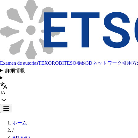
Examen de autorías
TEXORO
BITESO
要約
3Dネットワーク
引用方
詳細情報
JA
ホーム
/
BITESO