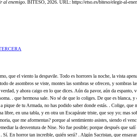
ir al enemigo
. BITESO, 2026. URL: https://etso.es/biteso/elegir-al-ene
TERCERA
ble partesvoca opala aún falta más? Fuego, fuego 1. Echad a tierna el esquise; que ya la mísera nave en cuárteles se divide. Huid cobardes villanos, Harto harás en resistinte. Fuego, fuego, Piedad cielos! Voces de mujer no oístes? Cómo hay tantos con trabajos, no distingo bien los tiples. Para encontrarse contigo Amor, dondeará el deseo? Al agua, al fuego, Confusión jamás no vista: Allí un bajel se va a pique miseramente; y aquí ol too miseramente se rinde, a otros piélagos de fuego toda la fábrica insigne de un edificio: Allí acordes s. los dulces ecos repiten señas de amor, cuando aquí sangrientamente se enbisten, con fuerza igual: ah fortuna, solo en las mudanzas firme! 1. Que me ahogo. Que me abraso. En sin cobardes huistes. ̱̱. Al fuego. 2. Al agua. Qué haré? decidme cielos, decidme. adondeiré? 1. Al fuego. 2. Alagua. Ya mi valor se apercibe para las ondas. . Espera, señor, y no al mar te inclines. Por qué? lono Porque es muy enfermo beber agua de salitre, Al fuego. . No sino al agua Pero aquesta voz me impide. Al agua mo ̱. No sino al fuego. Acudid a los jardines, que adonde está Rosimunda lleganlas llamas. . Ya impiden aquestas voces mis dudas, que no hay cosa que lastime mas a un triste, que ver otro padecer; miente quien dice, que al infelice es descanso el no ser solo infelice. A señor, dejome solo: Miedo di, donde he de irme, al fuego, no sino al agua; ni a uno, ni a otro, hay tan terrible confusión: este es el mundo, unos cantan, y otros riñen, y allá se pasan por agua, al tiempo que acá se frien; pero entre estos, y entre estotros es justo que me retire, que por este lado el miedo, con no sé cuantos me enviste, y no riñe bien el que sin que, ni para que riñe; y yo no me hallo al presente con para ques, ni sin ques. Mal mi intento se hla logrado. Apenas la sena hiciste con letra, y música, cuando pegué fuego a los jardines, para que acudiendo todos, pudieses robar más libre a Rosimunda. . Ay amor! como nada te es difícil a emprender, hasta que tocan los desengaños los fines. Dígalo yo, que sintiendo abrasarme al insufrible volcán de un desprecio, aunque al desdén hielo le fingen, por no morir de cobarde, sabiendo que es infalible, que es la desesperación dueño de los imposibles, determiné de robar a la Princesa felice, causa de todos mis daños, y al entrar por los pensiles hasta su cuarto, por una mina, que a este intento hice desde la torre, que esta inmediata a los jardines. que por ser su Alcaide tú, a mi vuego concediste esta industria, haciendo fácil una empresa tan difícil, mi pasión, y tu amistad. Y al entrar (ay infelice!) encuentro con Rosimunda, que a la fuga se apercibe, temerosa del incendio. Hoy serás mía le dije, a pesar de tus desdenes: No será cobardes viles, dijo a aqueste tiempo Astolfo, que aqueste acero le asiste. Retíreme hasta la puerta que hay al mar, donde apique se iba una mísera nave, y al estruendo fue posible, sin que a mi conociesen, retirarme, si bien firme Astolfo, en que la traición era fácil conseguirse, oyendo de otra mujer los tiernos lamentos tristes, que en el bajel se perdía, desesperado, y terrible, pensando ser Rosimunda, se arrojó al mar. Feliz fuiste en que no te conociesen; mas por si el traje les dice señas de que fuiste tú, convendrá que te le quites. Entre estas ramas le esconde. Nada oigo de cuanto dicen. Luscad, buscad el Palacio, todo el jardín 