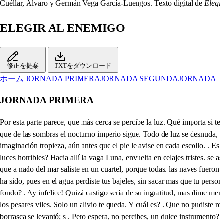
Cuéllar, Álvaro y Germán Vega García-Luengos. Texto digital de
Eleg
ELEGIR AL ENEMIGO
修正を提案
TXTをダウンロード
ホーム
JORNADA PRIMERA
JORNADA SEGUNDA
JORNADA 
JORNADA PRIMERA
Por esta parte parece, que más cerca se percibe la luz. Qué importa si temo, que el viento la despavile. Todo es horrores la noche, la vista apenas distingue el escollo más soberbio, de la planta más humilde, el aire, que de las sombras el nocturno imperio sigue. Todo de luz se desnuda, todo de asombros se viste, montes las sombras se ofrecen, y sombras las peñas fingen. Todo se confunde nada, sino el horror se percibe, la imaginación tropieza, aún antes que el pie le avise en cada escollo. . Es verdad, y ahora caigo en lo que dices. Aún da pavor, aún da espanto, ver que algunos Astros brillen: como serán las tinieblas, solito si son las luces horribles? Hacia allí la vaga Luna, envuelta en celajes tristes. se asoma. . que hermosa sale. No sé de que lo coliges. De que es blanca, y cabos negros; pero déjame que admire, señor, que habiendo dos días, que a nado del mar saliste en un cuartel, porque todas. las naves fueron a pique de tu Armada, no has podido saber donde estás. . Colige, que nunca es desdicha aquella, a quien otra no se sigue. La tuya bien grande ha sido, pues en el agua perdiste tus bajeles, sin sacar mas que tu persona libre, en una tabla, y en otra un Escapárate triste, que soy yo; mas sobre todo, se perdió tu prima Nise; porque también su bajel se fue a fondo? . Ay infelice! Quizá castigo sería de su ingratitud, mas dime memoria, que me aformentas? porque al sentimiento asistes, siendo el vencedor; así te opones a quién se rinde? Ah cobardes, bien se ve, que sois los pesares viles. Solo un alivio te queda. Y cuál es? . Que no pudiste remediar la desventura de Nise. No fue posible; porque después que salí de su nave en el esquise a aplacar la sedición de otro bajel, la terrible borrasca se levantó; s . Pero espera, no percibes, un dulce instrumento? . Sí. En horror tan increible, quién será? . Algún Sacristan, que ensayara algunos Quiries, o algún Barbero, que intenta cantar la letra que dice, y a las sombras de la noche huyen medrosas, y tristes. Para encontrarse contigo amor, dónde irá el deseo? 1. Al agua. 2. Al fuego (go. 1. No sino al agua. 2. No sino al fue- 1. Pues hielas lo que abrasas, no si no al agua 2. Pues enciendes el hielo, no sino al fuego, 1. Al agua. 2. Al fuego. 1. Siendo nieto de las ondas, buscadme en la espuma cana. 2. Venid, buscadme en el fuego, que es hijo Amor de las llamas. 1. Al fuego? 2. Al agua (gua. 1. No sino al fuego. 2. No si no al a- En lo instable eres amor, hieto del mar, si es posible, que puedan tener las llamas de las espumas origen También sé, que de Bulcano eres hijo, que mal dije; pues de sus fraguas, aún más que de Bulcano naciste. El amor es fuego, y agua, dice muy bien, quien lo dice; pues con poca diferencia no hay amor que no se entibie, y lo tibio es fuego, y agua. s. Calla necio, que prosiguen 1. Aferra, aferra de gabia, porque a la furia insufrible del viento, árboles, y velas inútilmente resisten. p 2. Cielos, piedad Favor, cielos, 1. Ya el árbol mayor se rinde. 4. Corta la jarcia, que toca la nave en el arrecise. Aqueste es otro cantar. No hay ya asombro que me admire. Traición, traición Este es otro . Aguardad, cobardes viles, que yo os seguiré hasta ver que alevosamente tiñe vuestra infame sangre al suelo. De ese edificio sublime, cuyas torres, a pesar de las sombras se distinguen, sale el estruendo. . Mas va, que en confusión tan terri