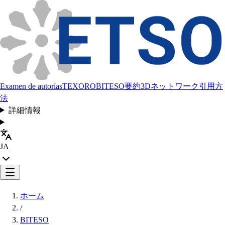
Examen de autorías
TEXORO
BITESO
要約
3Dネットワーク
引用方
法
詳細情報
JA
ホーム
/
BITESO