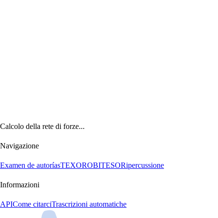
Calcolo della rete di forze...
Navigazione
Examen de autorías
TEXORO
BITESO
Ripercussione
Informazioni
API
Come citarci
Trascrizioni automatiche