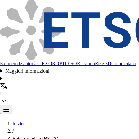
Examen de autorías
TEXORO
BITESO
Riassunti
Rete 3D
Come citarci
Maggiori informazioni
IT
Inizio
/
Rete aziendale (BETA)